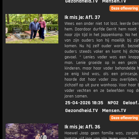
Gezondheid.TV
Mensen.TV
Ik mis je: Afl. 37
Wees een ander niet tot last, leerde Ger
hem. Daardoor durfde Gerrit hem nooit 
naar zijn tijd in het jappenkamp. Na het 
van zijn ouders kon hij moeilijk bij zij
komen. Nu hij zelf ouder wordt, bezoekt
ouders steeds vaker en komt hij dichter
gevoel. * Lenies vader was een knapp
man. Lenie groeide op in een gezin
kinderen, maar haar vader behandelde h
ze enig kind was, als een prinsesje
hoorde dat haar vader zou overlijden,
zichzelf op uit pure wanhoop. Voor haar 
vader vechten en ze beleefden nog d
jaren samen.
25-04-2026 18:35
NPO2
Geloof
Gezondheid.TV
Mensen.TV
Ik mis je: Afl. 36
Hoewel Jaap geen familie was, zorgde
laatste vijf jaar van zijn leven voor hem