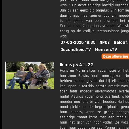
pas echt tot haar door hoe jong haar zus
was. * Op achttienjarige leeftijd veronge
Jan bij een eenzijdig ongeluk. Zijn famil
daarna niet meer zien en voor zijn moed
is het gemis van een afscheid het mo
Samen met Klaas Jans vriendin Wietske
terug op de vrolijke, enthousiaste jong
was.
07-03-2026 18:35
NPO2
Geloof.
Gezondheid.TV
Mensen.TV
Ik mis je: Afl. 22
Hans en Maria zitten regelmatig bij het
hun zoon Edwin, 'een moordgozer'. N
hebben ze het gevoel dat hij elk mome
kan lopen. * Astrids eerste emotie was
toen haar moeder onverwachts overl
nadat Astrids vader jong overleed, wild
moeder nog lang bij zich houden. Nu hee
mooi plekje op de begraafplaats gem
haar ouders, waar ze graag heenga
zesjarige Yonna komt met een mooie k
naar het graf van haar vader. Ze was 
toen haar vader overleed. Yonna herinne