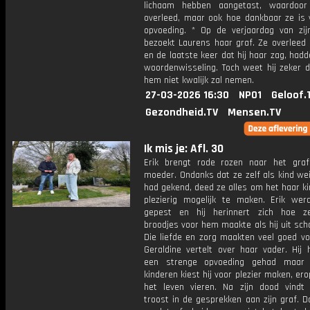
lichaam hebben aangetast, waardoor
overleed, maar ook hoe dankbaar ze is 
opvoeding. * Op de verjaardag van zi
bezoekt Laurens haar graf. Ze overleed 
en de laatste keer dat hij haar zag, had
woordenwisseling. Toch weet hij zeker d
hem niet kwalijk zal nemen.
27-03-2026 16:30
NPO1
Geloof.
Gezondheid.TV
Mensen.TV
Ik mis je: Afl. 30
Erik brengt rode rozen naar het graf
moeder. Ondanks dat ze zelf als kind wei
had gekend, deed ze alles om het haar k
plezierig mogelijk te maken. Erik wer
gepest en hij herinnert zich hoe z
broodjes voor hem maakte als hij uit sc
Die liefde en zorg maakten veel goed vo
Geraldine vertelt over haar vader. Hij 
een strenge opvoeding gehad maar 
kinderen kiest hij voor plezier maken, ero
het leven vieren. Na zijn dood vindt 
troost in de gesprekken aan zijn graf. 