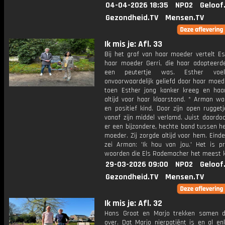
04-04-2026 18:35
NPO2
Geloof
Gezondheid.TV
Mensen.TV
Ik mis je: Afl. 33
Bij het graf van haar moeder vertelt Es
haar moeder Gerri, die haar adopteerd
een peutertje was. Esther voel
onvoorwaardelijk geliefd door haar moed
toen Esther jong kanker kreeg en ha
altijd voor haar klaarstond. * Arman wa
en positief kind. Door zijn open rugget
vanaf zijn middel verlamd. Juist daardo
er een bijzondere, hechte band tussen h
moeder. Zij zorgde altijd voor hem. Eind
zei Arman: 'Ik hou van jou.' Het is pr
woorden die Els Rademacher het meest k
29-03-2026 09:00
NPO2
Geloof
Gezondheid.TV
Mensen.TV
Ik mis je: Afl. 32
Hans Groot en Marjo trekken samen 
over. Dat Marjo nierpatiënt is en al en