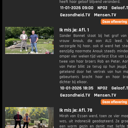
heeft haar geloof blijvend veranderd.
11-01-2026 09:00
NPO2
Geloof.
Gezondheid.TV
Mensen.TV
Ik mis je: Afl. 1
Sander Bonnet staat bij het graf van z
vrouw Anouk, die aan ALS leed. Vo
verzorgde hij haar, ook al werd het st
eenzijdig naarmate Anouk steeds minder 
amper vier weken tijd verliest Else van 
twee van haar broers Rob en Peter. Aan
van Peter blikt ze terug op hun jeugd,
getekend door het vertrek van hun mo
gebeurtenis bracht haar en haar bro
dichter bij elkaar.
10-01-2026 18:35
NPO2
Geloof.
Gezondheid.TV
Mensen.TV
Ik mis je: Afl. 78
Mirah van Essen werd, toen ze vier ma
was, uit Indonesië geadopteerd. Ze groe
een warm gezin en denkt met liefde 