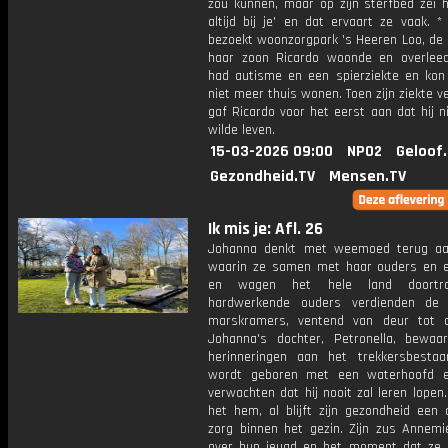
zou kunnen, maar op zijn sterfbed zei hij:
altijd bij je' en dat ervaart ze vaak. *
bezoekt woonzorgpark 's Heeren Loo, de 
haar zoon Ricardo woonde en overleed
had autisme en een spierziekte en kon
niet meer thuis wonen. Toen zijn ziekte v
gaf Ricardo voor het eerst aan dat hij n
wilde leven.
15-03-2026 09:00
NPO2
Geloof
Gezondheid.TV
Mensen.TV
Ik mis je: Afl. 26
Johanna denkt met weemoed terug aa
waarin ze samen met haar ouders en 
en wagen het hele land doortro
hardwerkende ouders verdienden de 
marskramers, ventend van deur tot 
Johanna's dochter, Petronella, bewa
herinneringen aan het trekkersbesta
wordt geboren met een waterhoofd e
verwachten dat hij nooit zal leren lopen.
het hem, al blijft zijn gezondheid een 
zorg binnen het gezin. Zijn zus Annemie
over hun jeugd en het moment dat ze 