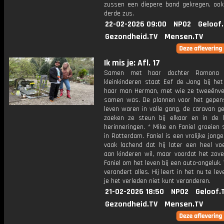
zussen een diepere band gekregen, oo
derde zus.
22-02-2026 09:00
NPO2
Geloof
Gezondheid.TV
Mensen.TV
Ik mis je: Afl. 17
Samen met haar dochter Ramona 
kleinkinderen staat Eef de Jong bij het
haar man Herman, met wie ze tweeënvee
samen was. De plannen voor het gepen
leven waren in volle gang, de caravan g
zoeken ze steun bij elkaar en in de li
herinneringen. * Mike en Faniel groeien
in Rotterdam. Faniel is een vrolijke jong
vaak lachend dat hij later een heel voe
aan kinderen wil, maar voordat het zove
Faniel om het leven bij een auto-ongeluk.
verandert alles. Hij leert in het nu te le
je het verleden niet kunt veranderen.
21-02-2026 18:50
NPO2
Geloof.
Gezondheid.TV
Mensen.TV