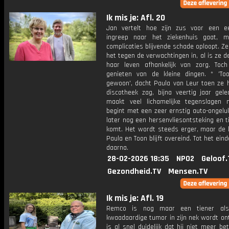
Ik mis je: Afl. 20
Jan vertelt hoe zijn zus voor een e
ingreep naar het ziekenhuis gaat, 
complicaties blijvende schade oploopt. Ze
het tegen de verwachtingen in, al is ze d
haar leven afhankelijk van zorg. Toch 
genieten van de kleine dingen. * 'To
gewoon', dacht Paula van Leur toen ze 
discotheek zag, bijna veertig jaar gele
maakt veel lichamelijke tegenslagen
begint met een zeer ernstig auto-ongelu
later nog een hersenvliesontsteking en ti
komt. Het wordt steeds erger, maar de l
Paula en Toon blijft overeind. Tot het eind
daarna.
28-02-2026 18:35
NPO2
Geloof.
Gezondheid.TV
Mensen.TV
Ik mis je: Afl. 19
Remco is nog maar een tiener al
kwaadaardige tumor in zijn nek wordt on
is al snel duidelijk dat hij niet meer be