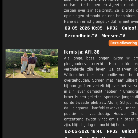
autisme te hebben en Ageeth maakt 
zorgen over zijn toekomst. Ze is trots al
opleidingen afmaakt en een baan vindt. 
René een ernstig ongeluk dat hij niet over
09-05-2026 18:35
NPO2
Geloof
Gezondheid.TV
Mensen.TV
Ik mis je: Afl. 38
Als jonge, boze jongen kwam William
pleegouders terecht. Hun liefde 
veranderde zijn leven. Ze stierven j
William heeft er een familie voor het 
overgehouden. Samen met neef Gilbert 
bij hun graf en vertelt hij over het versc
in zijn leven gemaakt hebben. * Chandra
broer is een geliefde, sportieve jongen di
op de tweede plek zet. Als hij 30 jaar is, 
de diagnose lymfeklierkanker, maar h
positief en vechtlustig. Hoewel Ch
ontzettend zwaar vindt om zijn broer z
zijn, blijft hij dag en nacht bij hem.
02-05-2026 18:40
NPO2
Geloof