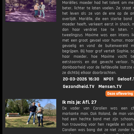
Mariëlles moeder had het talent om me
beter, lichter te laten voelen. Ze staat 
het leven als ze van de ene op de a
overlijdt. Mariëlle, die een sterke ban
moeder heeft, verkeert eerst in shock, 
dan haar verdriet toe te laten. *
tweelingzus Maxime was een intens li
met een groot gevoel voor humor, maar
gevoelig en vond de buitenwereld mo
begrijpen. Bij haar graf vertelt Sophie,
haar moeder, hoe Maxime vocht t
eetstoornis en dat gevecht verloor. T
dankbaarheid voor de liefdevolle laatste
ze dichtbij elkaar doorbrachten.
20-03-2026 16:30
NPO1
Geloof.
Gezondheid.TV
Mensen.TV
Ik mis je: Afl. 27
De vader van Carolien was een ch
markante man. Ook Roland, de man van 
had een hechte band met zijn schoonv
hun trouwdag voor hen regelde en ook 
Carolien was bang dat ze niet zonder h