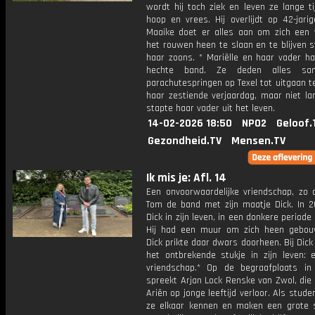
wordt hij toch ziek en leven ze lange t
hoop en vrees. Hij overlijdt op 42-jarige
Maaike doet er alles aan om zich een
het rouwen heen te slaan en te blijven 
haar zoons. * Mariëlle en haar vader h
hechte band. Ze deden alles sa
parachutespringen op Texel tot uitgaan t
haar zestiende verjaardag, maar niet la
stapte haar vader uit het leven.
14-02-2026 18:50
NPO2
Geloof.
Gezondheid.TV
Mensen.TV
Ik mis je: Afl. 14
Een onvoorwaardelijke vriendschap, zo o
Tom de band met zijn maatje Dick. In 
Dick in zijn leven, in een donkere periode
Hij had een muur om zich heen gebo
Dick prikte daar dwars doorheen. Bij Dic
het ontbrekende stukje in zijn leven: 
vriendschap.* Op de begraafplaats in
spreekt Arjan Lock Renske van Zwol, die
Ariën op jonge leeftijd verloor. Als stude
ze elkaar kennen en maken een grote 