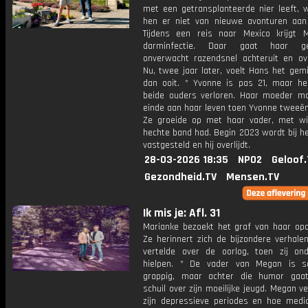
met een getransplanteerde nier leeft, 
hen er niet van nieuwe avonturen aan
Tijdens een reis naar Mexico krijgt 
darminfectie. Daar gaat haar ge
onverwacht razendsnel achteruit en over
Nu, twee jaar later, voelt Hans het gem
dan ooit. * Yvonne is pas 21, maar he
beide ouders verloren. Haar moeder m
einde aan haar leven toen Yvonne tweeën
Ze groeide op met haar vader, met w
hechte band had. Begin 2023 wordt bij h
vastgesteld en hij overlijdt.
28-03-2026 18:35
NPO2
Geloof.
Gezondheid.TV
Mensen.TV
Ik mis je: Afl. 31
Marianke bezoekt het graf van haar op
Ze herinnert zich de bijzondere verhale
vertelde over de oorlog, toen zij ond
hielpen. * De vader van Megan is s
grappig, maar achter die humor gaat
schuil over zijn moeilijke jeugd. Megan ve
zijn depressieve periodes en hoe medici