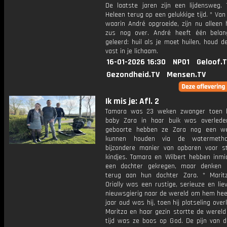
De laatste jaren zijn een lijdensweg. T
Heleen terug op een gelukkige tijd. * Van
waarin André opgroeide, zijn nu alleen h
zus nog over. André heeft één belang
geleerd: huil als je moet huilen, houd de
vast in je lichaam.
16-01-2026 16:30
NPO1
Geloof.
Gezondheid.TV
Mensen.TV
Ik mis je: Afl. 2
Tamara was 23 weken zwanger toen b
baby Zara in haar buik was overled
geboorte hebben ze Zara nog een we
kunnen houden via de watermeth
bijzondere manier van opbaren voor st
kindjes. Tamara en Wilbert hebben inmi
een dochter gekregen, maar denken 
terug aan hun dochter Zara. * Marit
Orially was een rustige, serieuze en lie
nieuwsgierig naar de wereld om hem heen
jaar oud was hij, toen hij plotseling over
Maritza en haar gezin stortte de wereld
tijd was ze boos op God. De pijn van da