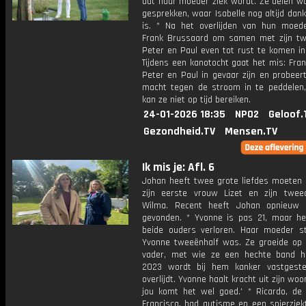
dat haar moeder ziek wordt. Ze delen wa
gesprekken, waar Isabelle nog altijd dan
is. * Na het overlijden van hun moede
Frank Brussaard om samen met zijn t
Peter en Paul even tot rust te komen in 
Tijdens een kanotocht gaat het mis: Fran
Peter en Paul in gevaar zijn en probeer
macht tegen de stroom in te peddelen,
kan ze niet op tijd bereiken.
24-01-2026 18:35
NPO2
Geloof.
Gezondheid.TV
Mensen.TV
Ik mis je: Afl. 6
Johan heeft twee grote liefdes moeten 
zijn eerste vrouw Lizet en zijn twe
Wilma. Recent heeft Johan opnieuw 
gevonden. * Yvonne is pas 21, maar he
beide ouders verloren. Haar moeder st
Yvonne tweeënhalf was. Ze groeide op
vader, met wie ze een hechte band h
2023 wordt bij hem kanker vastgeste
overlijdt. Yvonne haalt kracht uit zijn woo
jou komt het wel goed.' * Ricardo, de
Francisca, had autisme en een spierziek