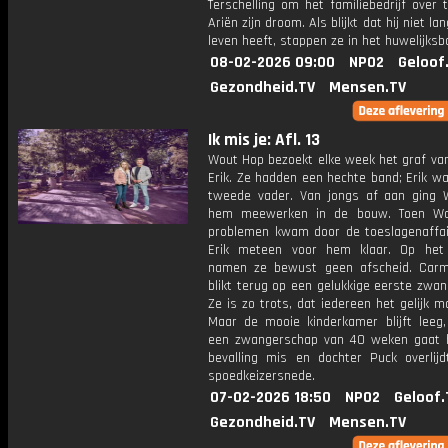
Terschelling om het familiebedrijf over
Ariën zijn droom. Als blijkt dat hij niet l
leven heeft, stappen ze in het huwelijksb
08-02-2026 09:00
NPO2
Geloof
Gezondheid.TV
Mensen.TV
Ik mis je: Afl. 13
Wout Hop bezoekt elke week het graf van
Erik. Ze hadden een hechte band; Erik w
tweede vader. Van jongs af aan ging
hem meewerken in de bouw. Toen Wo
problemen kwam door de toeslagenaffai
Erik meteen voor hem klaar. Op het
namen ze bewust geen afscheid. Car
blikt terug op een gelukkige eerste zwa
Ze is zo trots, dat iedereen het gelijk 
Maar de mooie kinderkamer blijft leeg
een zwangerschap van 40 weken gaat h
bevalling mis en dochter Puck overlij
spoedkeizersnede.
07-02-2026 18:50
NPO2
Geloof.
Gezondheid.TV
Mensen.TV