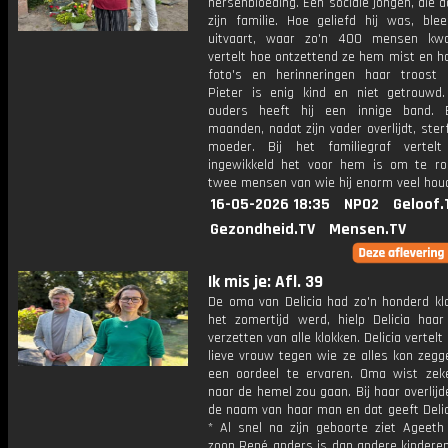
hersenbloeding. Een sociale jongen, die 
zijn familie. Hoe geliefd hij was, blee
uitvaart, waar zo'n 400 mensen kw
vertelt hoe ontzettend ze hem mist en h
foto's en herinneringen haar troost 
Pieter is enig kind en niet getrouwd.
ouders heeft hij een innige band. 
maanden, nadat zijn vader overlijdt, sterf
moeder. Bij het familiegraf vertel
ingewikkeld het voor hem is om te 
twee mensen van wie hij enorm veel houd
16-05-2026 18:35
NPO2
Geloof.
Gezondheid.TV
Mensen.TV
Ik mis je: Afl. 39
De oma van Delicia had zo'n honderd klo
het zomertijd werd, hielp Delicia haa
verzetten van alle klokken. Delicia vertelt
lieve vrouw tegen wie ze alles kon zegg
een oordeel te ervaren. Oma wist zek
naar de hemel zou gaan. Bij haar overlijd
de naam van haar man en dat geeft Delic
* Al snel na zijn geboorte ziet Ageeth
zoon René anders is dan andere kinderen. 