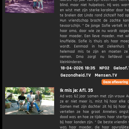
blind, maar niet hulpeloos. Hij was war
en wist met zijn sterke karakter door h
te breken dat Linda rond zichzelf had o
Hun vriendschap bracht de zachte kan
tevoorschijn. * De jonge Sofie vertelt in b
haar oma, door wie ze nu wordt opgev
haar moeder. Een lieve moeder, met wi
knuffelde. Sofie is thuis als haar moe
wordt. Eenmaal in het ziekenhuis b
helemaal mis te zijn en moeten ze 
nemen. Oma zorgt nu liefdevol v
kleinkinderen.
18-04-2026 18:35
NPO2
Geloof.
Gezondheid.TV
Mensen.TV
Ik mis je: Afl. 35
Ad was 62 jaar samen met zijn vrouw A
ze er niet meer is, mist hij haar elke 
Samen met zijn dochter zit hij bij haar 
vertellen ze hoe groot Annekes angs
dood was en hoe ze tijdens haar sterfpr
bij haar konden zijn. * De beste vriendin
was haar moeder, die haar opvrolijkt