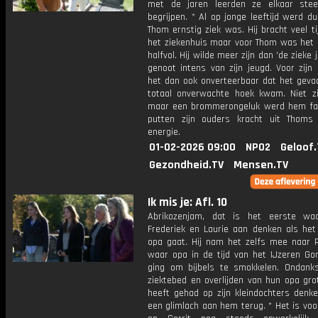
met de jaren leerden ze elkaar ste
begrijpen. * Al op jonge leeftijd werd dui
Thom ernstig ziek was. Hij bracht veel ti
het ziekenhuis maar voor Thom was het g
halfvol. Hij wilde meer zijn dan 'de zieke 
genoot intens van zijn jeugd. Voor zijn
het dan ook onverteerbaar dat het gevaa
totaal onverwachte hoek kwam. Niet zij
maar een brommerongeluk werd hem fat
putten zijn ouders kracht uit Thoms 
energie.
01-02-2026 09:00
NPO2
Geloof.
Gezondheid.TV
Mensen.TV
Ik mis je: Afl. 10
Abrikozenjam, dat is het eerste waa
Frederiek en Laurie aan denken als het
opa gaat. Hij nam het zelfs mee naar 
waar opa in de tijd van het IJzeren Gor
ging om bijbels te smokkelen. Ondank
ziektebed en overlijden van hun opa gro
heeft gehad op zijn kleindochters denk
een glimlach aan hem terug. * Het is vo