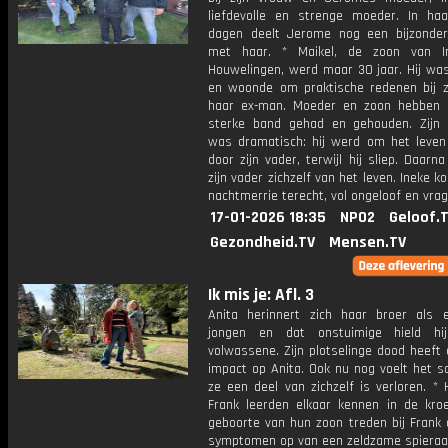
liefdevolle en strenge moeder. In haa
dagen deelt Jerome nog een bijzond
met haar. * Maikel, de zoon van I
Houwelingen, werd maar 30 jaar. Hij was
en woonde om praktische redenen bij zi
haar ex-man. Moeder en zoon hebben a
sterke band gehad en gehouden. Zijn o
was dramatisch: hij werd om het leven
door zijn vader, terwijl hij sliep. Daarn
zijn vader zichzelf van het leven. Ineke k
nachtmerrie terecht, vol ongeloof en vrag
17-01-2026 18:35
NPO2
Geloof.
Gezondheid.TV
Mensen.TV
Ik mis je: Afl. 3
Anita herinnert zich haar broer als 
jongen en dat onstuimige hield hi
volwassene. Zijn plotselinge dood heeft
impact op Anita. Ook nu nog voelt het s
ze een deel van zichzelf is verloren. *
Frank leerden elkaar kennen in de kro
geboorte van hun zoon treden bij Frank 
symptomen op van een zeldzame spieraa