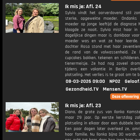
Ik mis je: Afl. 24
Sylvia vindt het oorverdovend stil zo
sterke, opgewekte moeder. Ondanks 
moeder op jonge leeftijd de diagnose 
klaagde ze nooit. Sylvia mist haar in 
dagelijkse dingen maar is dankbaar voor
moeder was en wat ze haar leerde. 
dochter Rosa stond met haar zeventien
de rand van de volwassenheid. Ze h
cupcakes bakken, tekenen en schilderen.
tienermeisje. Ze had nog zoveel dro
tijdens een vakantie in Berlijn overl
plotseling. Het verlies is te groot om te 
08-03-2026 09:00
NPO2
Geloof
Gezondheid.TV
Mensen.TV
Ik mis je: Afl. 23
Diana, de grote zus van Ilonka Kamst
maar 29 jaar. Op eerste kerstdag za
plotseling in elkaar door een dubbele lo
Een paar dagen later overleed ze, omr
haar familie. Nu llonka bijna 30 wordt, 