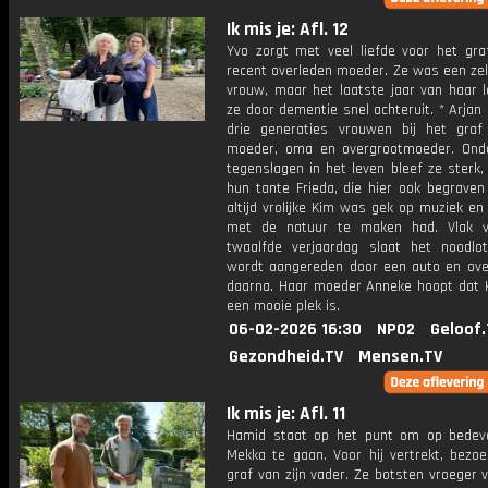
Ik mis je: Afl. 12
Yvo zorgt met veel liefde voor het graf
recent overleden moeder. Ze was een zel
vrouw, maar het laatste jaar van haar l
ze door dementie snel achteruit. * Arjan 
drie generaties vrouwen bij het gra
moeder, oma en overgrootmoeder. Ond
tegenslagen in het leven bleef ze sterk,
hun tante Frieda, die hier ook begraven 
altijd vrolijke Kim was gek op muziek en
met de natuur te maken had. Vlak v
twaalfde verjaardag slaat het noodlo
wordt aangereden door een auto en overl
daarna. Haar moeder Anneke hoopt dat 
een mooie plek is.
06-02-2026 16:30
NPO2
Geloof.
Gezondheid.TV
Mensen.TV
Ik mis je: Afl. 11
Hamid staat op het punt om op bedev
Mekka te gaan. Voor hij vertrekt, bezoe
graf van zijn vader. Ze botsten vroeger