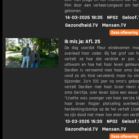
Pim door een verkeersongeval om het
gekomen.
14-03-2026 18:35
NPO2
Geloof.
Gezondheid.TV
Mensen.TV
Ik mis je: Afl. 25
De dag voordat Fleur eindexamen mo
overleed haar vader. Bij het graf van h
vertelt ze hoe dat verdriet er pas v
uitkwam en hoe het haar leven gekleurd
Gerdien is vernoemd naar haar oma Gerr
vond ze als kind vervelend, maar nu vin
bijzonder. Zo'n 120 jaar na oma's gebo
vertelt Gerdien met haar broer Henri 
oma Gerritje, wier leven bijna een eeuw
*Lisette was zwanger van haar eerste ki
haar broer Rogier plotseling overleed
herdenkingsbankje op de hei vertelt Lise
na zijn dood niet meer kon eten van verdr
13-03-2026 16:30
NPO2
Geloof.
Gezondheid.TV
Mensen.TV