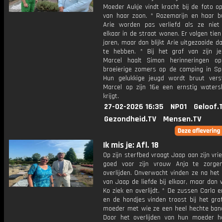
Moeder Aukje vindt kracht bij de foto o
van haar zoon. * Rozemarijn en haar b
Arie worden pas verliefd als ze niet
elkaar in de straat wonen. Er volgen tien
jaren, maar dan blijkt Arie uitgezaaide 
te hebben. * Bij het graf van zijn je
Marcel haalt Simon herinneringen o
broeierige zomers op de camping in Sp
Hun gelukkige jeugd wordt bruut vers
Marcel op zijn 16e een ernstig watersk
krijgt.
27-02-2026 16:35
NPO1
Geloof.
Gezondheid.TV
Mensen.TV
Ik mis je: Afl. 18
Op zijn sterfbed vraagt Jaap aan zijn vr
goed voor zijn vrouw Anja te zorge
overlijden. Onverwacht vinden ze na het 
van Jaap de liefde bij elkaar, maar dan
Ko ziek en overlijdt. * De zussen Carla 
en de hondjes vinden troost bij het gra
moeder met wie ze een heel hechte ban
Door het overlijden van hun moeder 