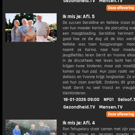
Gezondheid.TV
Mensen.TV
Ik mis je: Afl. 5
De zussen Geraldine en Nelleke staan bi
van hun moeder Karina, die plotseling ov
een maagbloeding. Geraldine herinnert
goed hoe ze die dag uit de klas werd
Nelleke was toen hoogzwanger. Haar
noemt ze Karina, naar haar moede
jeugdliefdes leren Gerrit en Yvonne elk
in de discotheek. Het leven lacht hen 
krijgen twee kinderen, maar ook moeilij
komen op hun pad. Hun zoon raakt ver
dakloos en Yvonne krijgt longkanker. Ze ov
ook hun zoon overlijdt. Ondanks dit grot
haalt Gerrit nu veel troost en vreugde
kleinkinderen.
18-01-2026 09:00
NPO1
Geloof.
Gezondheid.TV
Mensen.TV
Ik mis je: Afl. 4
Ron Tehupeiory staat samen met zijn zo
bij zijn vrouw en Jeromes moeder, I