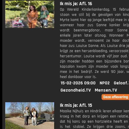
Ik mis je: Afl. 16
Op Wereld Kinderkankerdag, 15 febru
staan we stil bij de gevolgen van kind
Myrte komt hier op jonge leeftijd mee in 
wanneer haar zus Sanne kanker krij
wordt beenmergdonor, maar Sanne o
enkele jaren later alsnog. Wanneer M
moeder wordt, vernoemt ze haar doc
haar zus: Louise Sanne. Als Louise drie ja
krijgt ze een hersenbloeding, veroorzaak
hersentumor. Louise wordt vijf jaar oud.
zijn moeder hadden een bijzondere band
kapsalon kwam zijn moeder vaak langs
mee in het bedrijf. Ze werd 90 jaar, 
heel dankbaar voor is.
15-02-2026 09:00
NPO2
Geloof.
Gezondheid.TV
Mensen.TV
Ik mis je: Afl. 15
Maaike Nijhuis en Hindrik leren elkaar ke
kroeg in het dorp en krijgen een relati
dat hij kans op een hartziekte heeft en
is het stabiel. Ze krijgen drie zoons,