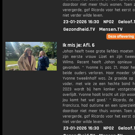
daardoor niet meer thuis wonen. Toen zi
verergerde, gaf Ricardo voor het eerst a
niet verder wilde leven.
23-01-2026 16:30
NPO2
Geloof.
Gezondheid.TV
Mensen.TV
Ik mis je: Afl. 6
Johan heeft twee grote liefdes moeten 
zijn eerste vrouw Lizet en zijn twe
Wilma. Recent heeft Johan opnieuw 
gevonden. * Yvonne is pas 21, maar he
beide ouders verloren. Haar moeder st
Yvonne tweeënhalf was. Ze groeide op
vader, met wie ze een hechte band h
2023 wordt bij hem kanker vastgeste
overlijdt. Yvonne haalt kracht uit zijn woo
jou komt het wel goed.' * Ricardo, de
Francisca, had autisme en een spierziek
daardoor niet meer thuis wonen. Toen zi
verergerde, gaf Ricardo voor het eerst a
niet verder wilde leven.
23-01-2026 16:30
NPO2
Geloof.