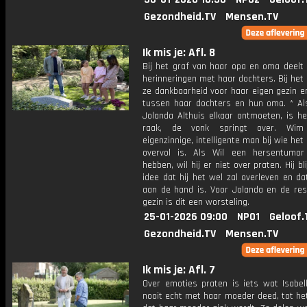
Gezondheid.TV
Mensen.TV
Ik mis je: Afl. 8
Bij het graf van haar opa en oma deelt
herinneringen met haar dochters. Bij het 
ze dankbaarheid voor haar eigen gezin e
tussen haar dochters en hun oma. * A
Jolanda Althuis elkaar ontmoeten, is h
raak, de vonk springt over. Wi
eigenzinnige, intelligente man bij wie het 
overvol is. Als Wil een hersentumor 
hebben, wil hij er niet over praten. Hij bli
idee dat hij het wel zal overleven en da
aan de hand is. Voor Jolanda en de res
gezin is dit een worsteling.
25-01-2026 09:00
NPO1
Geloof.
Gezondheid.TV
Mensen.TV
Ik mis je: Afl. 7
Over emoties praten is iets wat Isabell
nooit echt met haar moeder deed, tot h