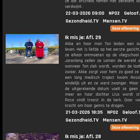
ze dat afscheid nemen niet betekent d
verdwijnt.
22-03-2026 09:00
NPO2
Geloof
Gezondheid.TV
Mensen.TV
Ik mis je: Afl. 29
Akke en haar man Ton leiden een avo
leven. Het is liefde op het eerste gezich
ze elkaar ontmoeten op de vliegschool 
Jarenlang zeilen ze samen de wereld 
wanneer Ton ziek wordt, worden de laat
zwaar. Akke zorgt voor hem zo goed ze 
een lang medisch traject kwam Rosa
eindelijk uit en ze werd zwanger. Maar 
de uitgerekende datum voelt ze geen
meer en haar dochter Lisa wordt sti
Rosa vindt troost in de kerk. Daar vo
kracht om haar gemis te dragen.
21-03-2026 18:35
NPO2
Geloof.
Gezondheid.TV
Mensen.TV
Ik mis je: Afl. 28