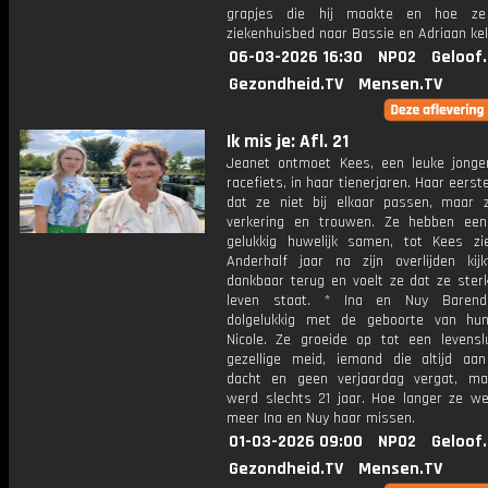
grapjes die hij maakte en hoe ze
ziekenhuisbed naar Bassie en Adriaan ke
06-03-2026 16:30
NPO2
Geloof
Gezondheid.TV
Mensen.TV
Ik mis je: Afl. 21
Jeanet ontmoet Kees, een leuke jong
racefiets, in haar tienerjaren. Haar eerste
dat ze niet bij elkaar passen, maar z
verkering en trouwen. Ze hebben ee
gelukkig huwelijk samen, tot Kees zi
Anderhalf jaar na zijn overlijden kij
dankbaar terug en voelt ze dat ze sterk
leven staat. * Ina en Nuy Baren
dolgelukkig met de geboorte van hu
Nicole. Ze groeide op tot een levensl
gezellige meid, iemand die altijd aa
dacht en geen verjaardag vergat, ma
werd slechts 21 jaar. Hoe langer ze we
meer Ina en Nuy haar missen.
01-03-2026 09:00
NPO2
Geloof
Gezondheid.TV
Mensen.TV