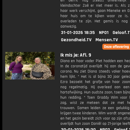
en Gerrit nog steeds onwerkelijk
kleindochter Zoë er niet meer is. Als z
haar werk verschijnt, gaan Mieneke en G
haar huis om te kijken waar ze is. 
overleden te zijn. Het gemis is nog
aanwezig.
31-01-2026 18:35
NPO1
Geloof.
Gezondheid.TV
Mensen.TV
Ik mis je: Afl. 9
Diana en haar vader Piet hadden een hec
In de coronatijd overlijdt hij aan de ge
corona. Nu ziet Diana steeds vaker hoev
hem lijkt. * Het is al bijna 30 jaar gel
Ezra bezoekt het grafje van haar zoon
nog regelmatig. Hij overleed aan een
hartafwijking. Hun oudste zoon, toen bijna
hun redding. * Toen Graddy Wim voor 
zag, wist ze meteen dat ze met h
trouwen. Samen leiden ze een gelukkig
krijgen twee kinderen. Wim wordt ongenee
en het gezin bereidt zich voor op zijn afs
overlijdt hun zoon Daniël op 21-jarige leeft
30-01-2026 16:30
NPO2
Geloof.