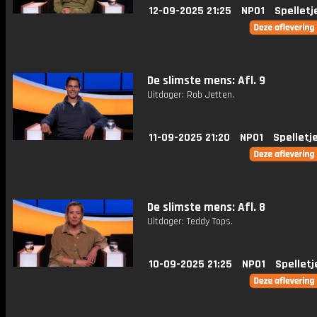
12-09-2025 21:25
NPO1
Spelletj
De slimste mens: Afl. 9
Uitdager: Rob Jetten.
11-09-2025 21:20
NPO1
Spelletj
De slimste mens: Afl. 8
Uitdager: Teddy Tops.
10-09-2025 21:25
NPO1
Spelletj