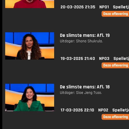
20-03-2026 21:35
NPO1
Spellet
De slimste mens: Afl. 19
Uitdager: Shona Shukrula.
19-03-2026 21:40
NPO3
Spellet
De slimste mens: Afl. 18
Uitdager: Sioe Jeng Tsao.
17-03-2026 22:10
NPO2
Spelletj