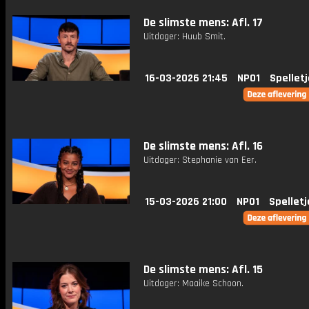
De slimste mens: Afl. 17
Uitdager: Huub Smit.
16-03-2026 21:45
NPO1
Spellet
De slimste mens: Afl. 16
Uitdager: Stephanie van Eer.
15-03-2026 21:00
NPO1
Spelletj
De slimste mens: Afl. 15
Uitdager: Maaike Schoon.