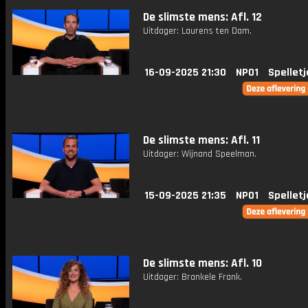
De slimste mens: Afl. 12
Uitdager: Laurens ten Dam.
16-09-2025 21:30
NPO1
Spelletj
De slimste mens: Afl. 11
Uitdager: Wijnand Speelman.
15-09-2025 21:35
NPO1
Spelletj
De slimste mens: Afl. 10
Uitdager: Brankele Frank.