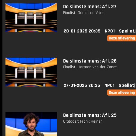
De slimste mens: Afl. 27
Finalist: Roelof de Vries.
28-01-2025 20:35
NPO1
Spellet
De slimste mens: Afl. 26
Finalist: Herman van der Zandt.
27-01-2025 20:35
NPO1
Spellet
De slimste mens: Afl. 25
Uitdager: Frank Heinen.