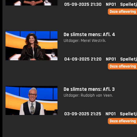
05-09-2025 21:30
NPO1
Spellet
De slimste mens: Afl. 4
Uitdager: Merel Westrik.
04-09-2025 21:20
NPO1
Spellet
De slimste mens: Afl. 3
Uitdager: Rudolph van Veen.
03-09-2025 21:25
NPO1
Spellet