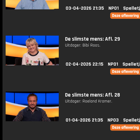
03-04-2026 21:35
NPO1
Spellet
De slimste mens: Afl. 29
Uitdager: Bibi Roos.
02-04-2026 22:15
NPO1
Spellet
De slimste mens: Afl. 28
Uitdager: Roeland Kramer.
01-04-2026 21:35
NPO3
Spellet