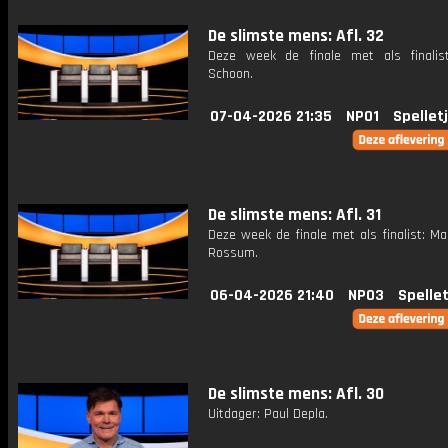
De slimste mens: Afl. 32
Deze week de finale met als finalis
Schoon.
07-04-2026 21:35
NPO1
Spellet
De slimste mens: Afl. 31
Deze week de finale met als finalist: M
Rossum.
06-04-2026 21:40
NPO3
Spelle
De slimste mens: Afl. 30
Uitdager: Paul Depla.