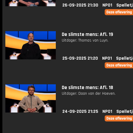
26-09-2025 21:30
NPO1
Spellet
De slimste mens: Afl. 19
Uitdager: Thomas van Luyn.
25-09-2025 21:20
NPO1
Spellet
De slimste mens: Afl. 18
Uitdager: Daan van der Hoeven.
24-09-2025 21:25
NPO1
Spellet