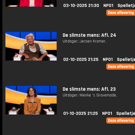
03-10-2025 21:30
NPO1
Spelletj
De slimste mens: Afl. 24
Uitdager: Jeroen Kramer.
02-10-2025 21:25
NPO1
Spelletj
De slimste mens: Afl. 23
Uitdager: Nienke 's Gravemade.
01-10-2025 21:25
NPO1
Spelletj