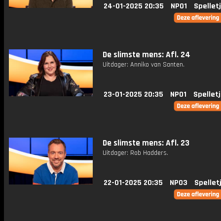
24-01-2025 20:35
NPO1
Spellet
De slimste mens: Afl. 24
Uitdager: Anniko van Santen.
23-01-2025 20:35
NPO1
Spellet
De slimste mens: Afl. 23
Uitdager: Rob Hadders.
22-01-2025 20:35
NPO3
Spellet