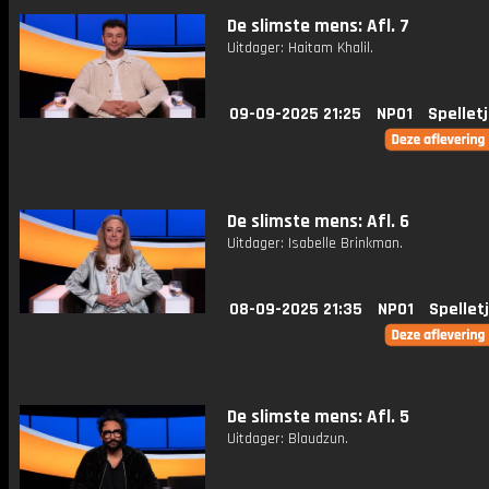
De slimste mens: Afl. 7
Uitdager: Haitam Khalil.
09-09-2025 21:25
NPO1
Spellet
De slimste mens: Afl. 6
Uitdager: Isabelle Brinkman.
08-09-2025 21:35
NPO1
Spellet
De slimste mens: Afl. 5
Uitdager: Blaudzun.