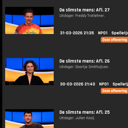
De slimste mens: Afl. 27
Uitdager: Freddy Tratlehner.
31-03-2026 21:35
NPO1
Spelletj
De slimste mens: Afl. 26
Uitdager: Doortje Smithuijsen.
30-03-2026 21:40
NPO1
Spellet
De slimste mens: Afl. 25
Uitdager: Julien Kooij.