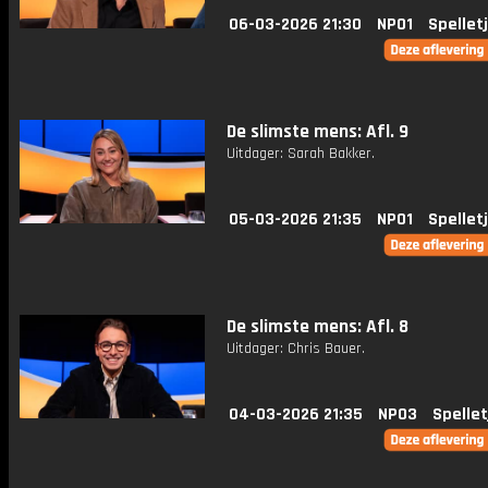
06-03-2026 21:30
NPO1
Spellet
De slimste mens: Afl. 9
Uitdager: Sarah Bakker.
05-03-2026 21:35
NPO1
Spellet
De slimste mens: Afl. 8
Uitdager: Chris Bauer.
04-03-2026 21:35
NPO3
Spellet