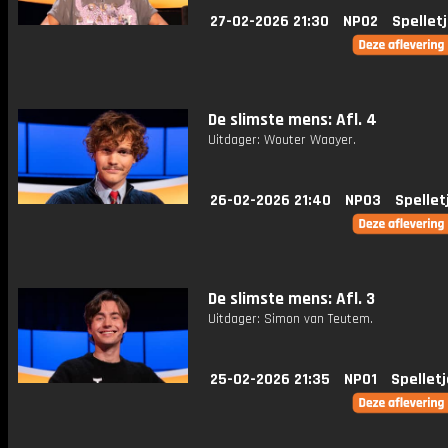
27-02-2026 21:30
NPO2
Spellet
De slimste mens: Afl. 4
Uitdager: Wouter Waayer.
26-02-2026 21:40
NPO3
Spellet
De slimste mens: Afl. 3
Uitdager: Simon van Teutem.
25-02-2026 21:35
NPO1
Spellet