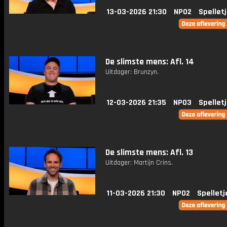
13-03-2026 21:30
NPO2
Spellet
De slimste mens: Afl. 14
Uitdager: Brunzyn.
12-03-2026 21:35
NPO3
Spellet
De slimste mens: Afl. 13
Uitdager: Martijn Crins.
11-03-2026 21:30
NPO2
Spelletj