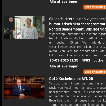
Alle afleveringen
Sluipschutters is een vlijmscherp
humoristisch sketchprogramma
Ronald Goedemondt, Bas Hoeflaa
Vlijmscherp, humoristisch sketchprog
Ronald Goedemondt, Bas Hoeflaak, Leo
en Jochen Otten. Vier vrienden,
verschillende gezichten. Sluipschutters,
overal. Van kerk tot schaatsbaan, van 
tot spaceshuttle, van crematorium tot coc
20-03-2026 21:35
NPO3
Lachen
Alle afleveringen
Café Kockelmann: Afl. 28
Te gast zijn minister van Justitie en V
David van Weel met het laatste nieuw
neergeschoten Iraniër in Schoonhove
antisemitisme, opiniepeiler van EenVand
Boverhuis over het bezoek van de k
Trump, regisseur Joey Boink en Janno