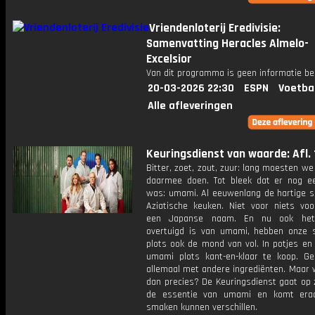
Vriendenloterij Eredivisie:
Samenvatting Heracles Almelo-
Excelsior
Van dit programma is geen informatie be
20-03-2026 22:30
ESPN
Voetba
Alle afleveringen
Keuringsdienst van waarde: Afl. 
Bitter, zoet, zout, zuur: lang moesten we
daarmee doen. Tot bleek dat er nog 
was: umami. Al eeuwenlang de hartige sp
Aziatische keuken. Niet voor niets voo
een Japanse naam. En nu ook he
overtuigd is van umami, hebben onze 
plots ook de mond van vol. In potjes en 
umami plots kant-en-klaar te koop. G
allemaal met andere ingrediënten. Maar 
dan precies? De Keuringsdienst gaat op 
de essentie van umami en komt erac
smaken kunnen verschillen.