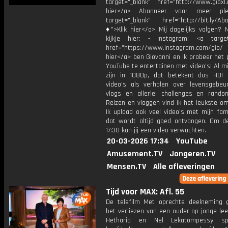
target="_blank" href="http://www.gioxl.
hier</a> Abonneer voor meer ple
target="_blank" href="http://bit.ly/Ab
♦">Klik hier</a> Mij dagelijks volgen?
kijkje hier: - Instagram: <a target
href="https://www.instagram.com/gio/
hier</a> ben Giovanni en ik probeer het 
YouTube te entertainen met video's! Al mi
zijn in 1080p, dat betekent dus HD! 
video's als verhalen over levensgebeur
vlogs en allerlei challenges en rando
Reizen en vloggen vind ik het leukste o
Ik upload ook veel video's met mijn fam
dat wordt altijd goed ontvangen. Om 
17:30 kan jij een video verwachten.
20-03-2026 17:34
YouTube
Amusement.TV
Jongeren.TV
Mensen.TV
Alle afleveringen
Tijd voor MAX: Afl. 55
De telefilm Met oprechte deelneming 
het verliezen van een ouder op jonge leef
Hetharia en Nel Lekatompessy s