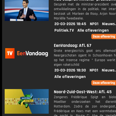
Gesprek met de minister-president ove
ontwikkelingen in de politiek. Het inte
bestaat uit Marleen de Rooy, Arjan Noor
Mariëlle Tweebeeke.
20-03-2026 18:45
NPO1
Nieuws
Politiek.TV
Alle afleveringen
EenVandaag: Afl. 67
Grote energiecrisis gaat ons allemaa
Neergeschoten agent in Schoonhoven ha
op het Iraanse regime * Europa werk
eigen raketschild
20-03-2026 18:30
NPO1
Nieuws
Alle afleveringen
Noord-Zuid-Oost-West: Afl. 45
Zangeres Frédérique Spigt en biol
Moeliker onderzoeken het dieren
Rotterdam. Zodra de zon ondergaat,
Frédérique en Kees met een warmtebe
de nacht in. Route C: Abe de Vertell