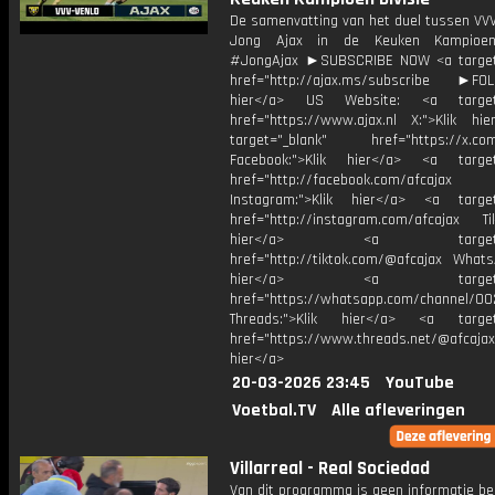
De samenvatting van het duel tussen VVV
Jong Ajax in de Keuken Kampioen 
#JongAjax ►SUBSCRIBE NOW <a target
href="http://ajax.ms/subscribe ►FOL
hier</a> US Website: <a target=
href="https://www.ajax.nl X:">Klik hi
target="_blank" href="https://x.co
Facebook:">Klik hier</a> <a target
href="http://facebook.com/afcajax
Instagram:">Klik hier</a> <a target
href="http://instagram.com/afcajax TikT
hier</a> <a target="_
href="http://tiktok.com/@afcajax WhatsA
hier</a> <a target="_
href="https://whatsapp.com/channel/
Threads:">Klik hier</a> <a target=
href="https://www.threads.net/@afcajax
hier</a>
20-03-2026 23:45
YouTube
Voetbal.TV
Alle afleveringen
Villarreal - Real Sociedad
Van dit programma is geen informatie be