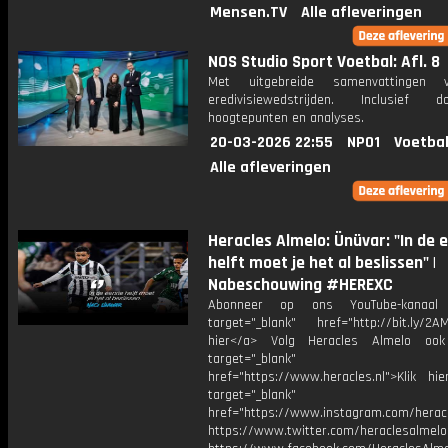
Mensen.TV
Alle afleveringen
NOS Studio Sport Voetbal: Afl. 8
Met uitgebreide samenvattingen 
eredivisiewedstrijden. Inclusief do
hoogtepunten en analyses.
20-03-2026 22:55
NPO1
Voetbal
Alle afleveringen
Heracles Almelo: Ünüvar: "In de 
helft moet je het al beslissen" |
Nabeschouwing #HEREXC
Abonneer op ons YouTube-kanaal
target="_blank" href="http://bit.ly/2AM
hier</a> Volg Heracles Almelo oo
target="_blank"
href="https://www.heracles.nl">Klik hi
target="_blank"
href="https://www.instagram.com/herac
https://www.twitter.com/heraclesalmelo