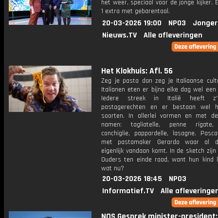
het weer, speciaal voor de jonge kijker.
1 extra met gebarentaal.
20-03-2026 19:00
NPO3
Jonger
Nieuws.TV
Alle afleveringen
Het Klokhuis: Afl. 56
Zeg je pasta dan zeg je Italiaanse cult
Italianen eten er bijna elke dag wel een
Iedere streek in Italië heeft z
pastagerechten en er bestaan wel h
soorten. In allerlei vormen en met d
namen: tagliatelle, penne rigate, 
conchiglie, pappardelle, lasagne. Pasca
met pastamaker Gerardo waar al d
eigenlijk vandaan komt. In de sketch zij
Ouders ten einde raad, want hun kind lu
wat nu?
20-03-2026 18:45
NPO3
Informatief.TV
Alle afleveringe
NOS Gesprek minister-president: 