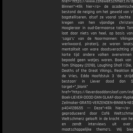
href="https://www.cafeweltschmerz.nl/
Binnen">Klik hier</a> de academisc
bestond de neiging om het geweld van Vi
bagatelliseren, alsof ze vooral slechte
kregen van hen vijandige christe
Hoogleraar in oud-Germaanse talen To
laat daar niets van heel, op basis va
’saga’s’ van de Noormannen: Viking
werkwoord, piraterij, ze waren knot
mentaliteit van ware doodsverachting d
korte tijd andere volken overwinne
bepaald geen watjes waren. Boek van
Tom Shippey (2018), Laughing Shall I Die,
Deaths of the Great Vikings, Reaktion 
de Vries, Edda Hoofdstuk 3 ‘de stri
bestaan’ in Liever dood dan S
target="_blank"
href="https://lieverdooddanslaaf.com/in
Boek-LIEVER-DOOD-DAN-SLAAF-door-Rypke
Zeilmaker-GRATIS-VERZENDEN-BINNEN-NE
p404128655 --- Deze">Klik hier</a>
geproduceerd door Café Weltschme
Weltschmerz gelooft in de kracht van he
en zendt interviews uit over 
maatschappelijke thema's. Wij bi