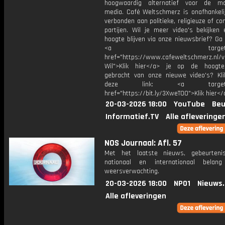
hoogwaardig alternatief voor de ma
media. Café Weltschmerz is onafhankelij
verbonden aan politieke, religieuze of c
partijen. Wil je meer video's bekijken
hoogte blijven via onze nieuwsbrief? Ga
<a target="_bl
href="https://www.cafeweltschmerz.nl/v
Wil">Klik hier</a> je op de hoogt
gebracht van onze nieuwe video's? Kl
deze link: <a target="_
href="https://bit.ly/3XweTO0">Klik hier</
20-03-2026 18:00
YouTube
Beu
Informatief.TV
Alle afleveringe
NOS Journaal: Afl. 57
Met het laatste nieuws, gebeurteni
nationaal en internationaal bela
weersverwachting.
20-03-2026 18:00
NPO1
Nieuws
Alle afleveringen