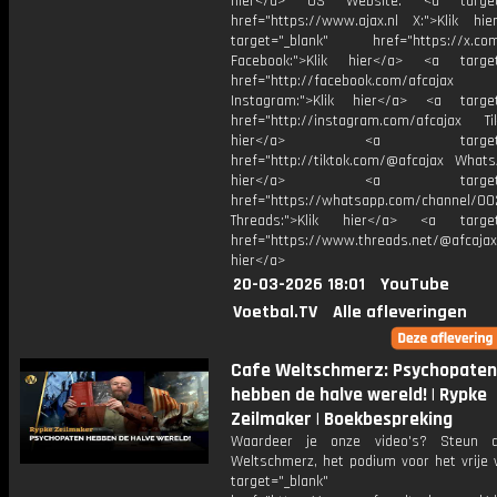
hier</a> US Website: <a target=
href="https://www.ajax.nl X:">Klik hi
target="_blank" href="https://x.co
Facebook:">Klik hier</a> <a target
href="http://facebook.com/afcajax
Instagram:">Klik hier</a> <a target
href="http://instagram.com/afcajax TikT
hier</a> <a target="_
href="http://tiktok.com/@afcajax WhatsA
hier</a> <a target="_
href="https://whatsapp.com/channel/
Threads:">Klik hier</a> <a target=
href="https://www.threads.net/@afcajax
hier</a>
20-03-2026 18:01
YouTube
Voetbal.TV
Alle afleveringen
Cafe Weltschmerz: Psychopaten
hebben de halve wereld! | Rypke
Zeilmaker | Boekbespreking
Waardeer je onze video's? Steun 
Weltschmerz, het podium voor het vrije 
target="_blank"