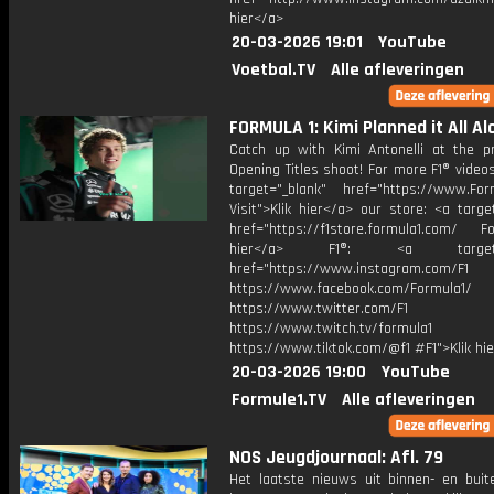
hier</a>
20-03-2026 19:01
YouTube
Voetbal.TV
Alle afleveringen
FORMULA 1: Kimi Planned it All Al
Catch up with Kimi Antonelli at the p
Opening Titles shoot! For more F1® videos,
target="_blank" href="https://www.For
Visit">Klik hier</a> our store: <a targe
href="https://f1store.formula1.com/ Fol
hier</a> F1®: <a target="_
href="https://www.instagram.com/F1
https://www.facebook.com/Formula1/
https://www.twitter.com/F1
https://www.twitch.tv/formula1
https://www.tiktok.com/@f1 #F1">Klik hi
20-03-2026 19:00
YouTube
Formule1.TV
Alle afleveringen
NOS Jeugdjournaal: Afl. 79
Het laatste nieuws uit binnen- en buit