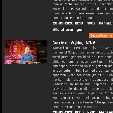
mee op 'schelpenjacht' op de Boschplaat
water ligt het strand bezaaid met d
maar ook bijzondere exemplaren van
honderdduizenden jaren oud.
20-03-2026 19:10
NPO2
Kennis.
Alle afleveringen
Carrie op Vrijdag: Afl. 6
Worstelicoon Bert Kops jr. en Cees
trainen al 35 jaar samen in de sportsch
werd jaren geleden blind en Bert haal
altijd op om te gaan sporten. * Ma
Karrespoor ontstond 35 jaar geleden als
in een café in Tuk. Een liedje dat ze v
opnamen, werd een landelijke hit. * Plie
trekken als theatrale troubadours 
Nederland en halen hun inspiratie jui
provincie. Ze delen die liefde nu ook 
Wesley Vissers won dit jaar de Arnold
waar zijn grote voorbeeld Arnold Schwa
hem persoonlijk feliciteerde. * Berget Le
een eerbetoon aan Lee Towers.
20-03-2026 19:05
NPO1
Mensen