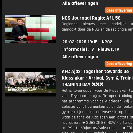
Alle afleveringen
NOS Journaal Regio: Afl. 56
Regionaal nieuws met landelijke uit
gemaakt door de NOS en de regionale om
20-03-2026 18:15
NPO2
Informatief.TV
Nieuws.TV
Alle afleveringen
AFC Ajax: Together towards De
Klassieker - Arrival, Gym & Traini
TRAINING DAY ❌❌❌
Het is twee dagen voor De Klassieker, t
voor Feyenoord - Ajax. De open training
het programma voor de Ajacieden. Wij v
selectie vanaf de aankomst bij de Toeko
gym en tijdens de oefensessie op het 
waar de fans de Ajacieden een laatste s
rug gaven. ►SUBSCRIBE NOW <a target
href="http://ajax.ms/subscribe ►FOL