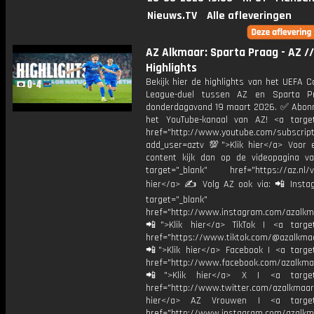
Nieuws.TV
Alle afleveringen
AZ Alkmaar: Sparta Praag - AZ //
Highlights
Bekijk hier de highlights van het UEFA 
League-duel tussen AZ en Sparta P
donderdagavond 19 maart 2026. ✅ Abonn
het YouTube-kanaal van AZ! <a target
href="http://www.youtube.com/subscript
add_user=aztv 💯">Klik hier</a> Voor e
content kijk dan op de videopagina v
target="_blank" href="https://az.nl/vi
hier</a> ✍ Volg AZ ook via: 📲 Insta
target="_blank"
href="http://www.instagram.com/azalkm
📲">Klik hier</a> TikTok | <a target
href="https://www.tiktok.com/@azalkma
📲">Klik hier</a> Facebook | <a target
href="http://www.facebook.com/azalkma
📲">Klik hier</a> X | <a target=
href="http://www.twitter.com/azalkmaar
hier</a> AZ Vrouwen | <a target=
href="http://www.instagram.com/azalkma