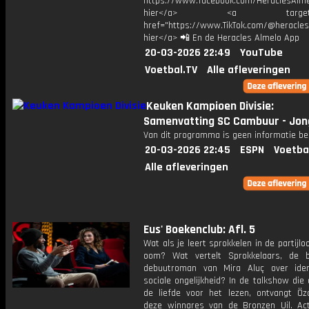
https://www.facebook.com/HeraclesAlmel
hier</a> <a target="_
href="https://www.TikTok.com/@heracles
hier</a> 📲 En de Heracles Almelo App
20-03-2026 22:49
YouTube
Voetbal.TV
Alle afleveringen
Keuken Kampioen Divisie:
Samenvatting SC Cambuur - Jon
Van dit programma is geen informatie be
20-03-2026 22:45
ESPN
Voetba
Alle afleveringen
Eus' Boekenclub: Afl. 5
Wat als je leert sprokkelen in de partijlo
oom? Wat vertelt Sprokkelaars, de 
debuutroman van Mira Aluç over iden
sociale ongelijkheid? In de talkshow die
de liefde voor het lezen, ontvangt Öz
deze winnares van de Bronzen Uil. Ac