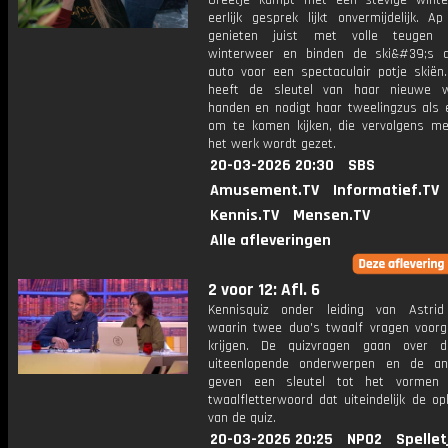
Greetje kampt met een stevige winte
eerlijk gesprek lijkt onvermijdelijk. A
genieten juist met volle teugen
winterweer en binden de ski&#39;s 
auto voor een spectaculair potje skiën.
heeft de sleutel van haar nieuwe w
handen en nodigt haar tweelingzus als e
om te komen kijken, die vervolgens m
het werk wordt gezet.
20-03-2026 20:30
SBS
Amusement.TV
Informatief.TV
Kennis.TV
Mensen.TV
Alle afleveringen
2 voor 12: Afl. 6
Kennisquiz onder leiding van Astri
waarin twee duo's twaalf vragen voorg
krijgen. De quizvragen gaan over 
uiteenlopende onderwerpen en de an
geven een sleutel tot het vormen
twaalfletterwoord dat uiteindelijk de op
van de quiz.
20-03-2026 20:25
NPO2
Spellet