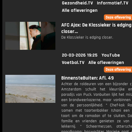
Gezondheid.TV
Informatief.TV
Alle afleveringen
AFC Ajax: De Klassieker is edging
closer…
De Klassieker is edging closer.
20-03-2026 19:25
YouTube
Voetbal.TV
Alle afleveringen
BinnensteBuiten: Afl. 49
Achter de roldeuren van een bijzonder c
Amsterdam schuilt het kleurrijke e
paradijs van Puck. Vanbuiten lijkt het mi
een brandweerkazerne, maar vanbinnen 
van de persoonlijkheid. * Chef-kok R
samen met taartenbakker Ishani een 
taart om de ramadan af te sluiten. 
familie en vrienden genieten ze van
lekkernij. * Scheermessen, ottersc
noordkromp; boswachter Marieke gaat 