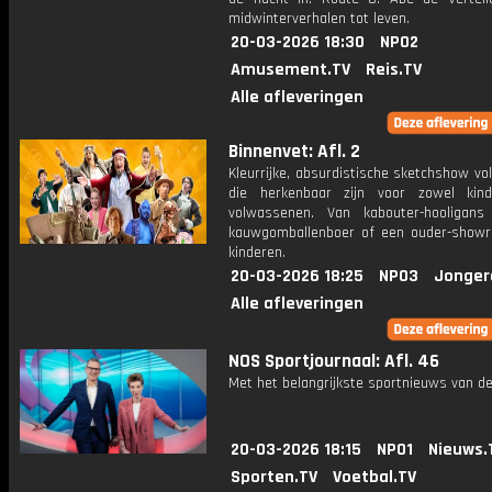
midwinterverhalen tot leven.
20-03-2026 18:30
NPO2
Amusement.TV
Reis.TV
Alle afleveringen
Binnenvet: Afl. 2
Kleurrijke, absurdistische sketchshow vol
die herkenbaar zijn voor zowel kin
volwassenen. Van kabouter-hooligan
kauwgomballenboer of een ouder-show
kinderen.
20-03-2026 18:25
NPO3
Jonger
Alle afleveringen
NOS Sportjournaal: Afl. 46
Met het belangrijkste sportnieuws van de
20-03-2026 18:15
NPO1
Nieuws.
Sporten.TV
Voetbal.TV