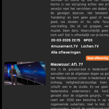
wanneer en vooral op wie het toepa
Karma is van oorsprong echter een pri
verwijst naar het verrichten van daden,
de gevolgen daarvan. Het betekent l
'handeling' en kent geen goed of kw
goed, we dwalen af. Nu volle foc
voorstelling. Die zit vol grappen, ve
muziek. Geen dans. Waarschijnlijk geen
toch wel? Dat is afhankelijk van je karma.
20-03-2026 22:15
NPO3
Amusement.TV
Lachen.TV
Alle afleveringen
Nieuwsuur: Afl. 77
Wat is de gasvoorraad in Nederland
aanvallen van de afgelopen dagen op gas
het Midden-Oosten schiet in Nederland d
omhoog. Veiligheidsdeskundige Koen
schuift aan in de studio. En we gaan 
Nederlandse ondernemers die har
geraakt door de stijgende gasprijs. * H
voert per 2030 een belasting in op s
zogenoemde suikertaks. Veel te laat, 
voorstanders, terwijl de voedingsindustri