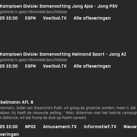
Kampioen Divisie: Samenvatting Jong Ajax - Jong PSV
ogramma is geen informatie beschikbaar
25 22:30
ESPN
Voetbal.TV
Alle afleveringen
Kampioen Divisie: Samenvatting Helmond Sport - Jong AZ
ogramma is geen informatie beschikbaar
25 22:30
ESPN
Voetbal.TV
Alle afleveringen
kelmann: Afl. 8
ermans, leider van GroenLinks-PvdA, wil graag de grootste worden, maar is dat
zaken, hij heeft de nieuwste peiling. * Mats Akkerman met het laatste campa
n Defensie, wil dat Trump de druk op Poetin opvoert.
25 22:30
NPO2
Amusement.TV
Informatief.TV
Nieuw
everingen