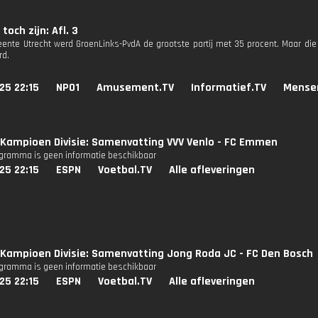
toch zijn: Afl. 3
ente Utrecht werd GroenLinks-PvdA de grootste partij met 35 procent. Maar die 
rd.
25 22:15
NPO1
Amusement.TV
Informatief.TV
Mense
Kampioen Divisie: Samenvatting VVV Venlo - FC Emmen
ogramma is geen informatie beschikbaar
25 22:15
ESPN
Voetbal.TV
Alle afleveringen
Kampioen Divisie: Samenvatting Jong Roda JC - FC Den Bosch
ogramma is geen informatie beschikbaar
25 22:15
ESPN
Voetbal.TV
Alle afleveringen