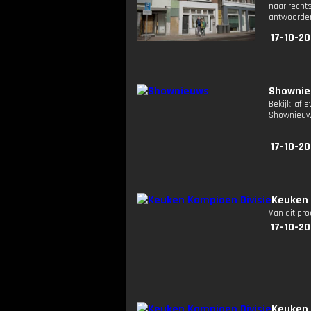
naar recht
antwoorden
17-10-20
Showni
Bekijk afl
Shownieuw
17-10-20
Keuken 
Van dit pr
17-10-20
Keuken 