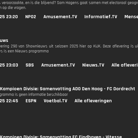
s veroorzaakte, en is die blijvend? Sam Hagens gaat samen met electoraal geogr
 op die vragen.
25 23:20
NPO2
Amusement.TV
Informatief.TV
Mense
euws
evering 290 van Shownieuws uit seizoen 2025 hier op KIJK. Deze aflevering is u
s is een Nieuws programma
25 23:03
SBS
Amusement.TV
Nieuws.TV
Alle aflever
Kampioen Divisie: Samenvatting ADO Den Haag - FC Dordrecht
ogramma is geen informatie beschikbaar
25 22:45
ESPN
Voetbal.TV
Alle afleveringen
Kampioen Divisie: Samenvatting FC Eindhoven - Vitesse