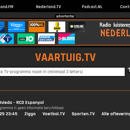
land.FM
Nederland.TV
Podcast.NL
Cont
VAARTUIG.TV
Oviedo - RCD Espanyol
ogramma is geen informatie beschikbaar
025 23:45
Ziggo
Voetbal.TV
Sporten.TV
Alle afleveri