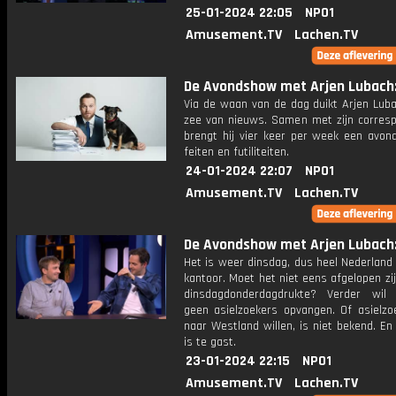
25-01-2024 22:05
NPO1
Amusement.TV
Lachen.TV
De Avondshow met Arjen Lubach: 
Via de waan van de dag duikt Arjen Luba
zee van nieuws. Samen met zijn corres
brengt hij vier keer per week een avon
feiten en futiliteiten.
24-01-2024 22:07
NPO1
Amusement.TV
Lachen.TV
De Avondshow met Arjen Lubach: 
Het is weer dinsdag, dus heel Nederland
kantoor. Moet het niet eens afgelopen zi
dinsdagdonderdagdrukte? Verder wil
geen asielzoekers opvangen. Of asielzo
naar Westland willen, is niet bekend. E
is te gast.
23-01-2024 22:15
NPO1
Amusement.TV
Lachen.TV