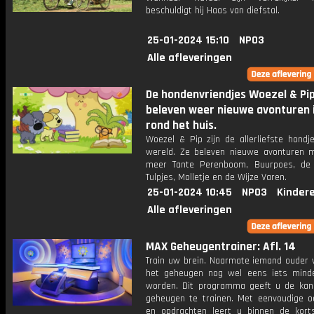
beschuldigt hij Haas van diefstal.
25-01-2024 15:10
NPO3
Alle afleveringen
De hondenvriendjes Woezel & Pi
beleven weer nieuwe avonturen 
rond het huis.
Woezel & Pip zijn de allerliefste hondj
wereld. Ze beleven nieuwe avonturen 
meer Tante Perenboom, Buurpoes, de
Tulpjes, Molletje en de Wijze Varen.
25-01-2024 10:45
NPO3
Kinder
Alle afleveringen
MAX Geheugentrainer: Afl. 14
Train uw brein. Naarmate iemand ouder w
het geheugen nog wel eens iets mind
worden. Dit programma geeft u de ka
geheugen te trainen. Met eenvoudige o
en opdrachten leert u binnen de kort