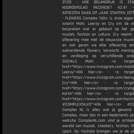
37:00 - HOE BELANGRIJK IS EE
NOORDERSLAG RECENSIE? 42:47 
ARTIESTEN GAAN DIT JAAR STAPPEN ZETT
- FLOWERS Complex Talks is onze eigen
waarin Mahi, Leeroy en Cry om de w
bespreken wat er gebeurt op het ge
muziek, fashion en culture. Cry neemt j
aflevering mee met de nieuwste muzie
en ook geven we elke aflevering ie
welverdiende flowers. Verwacht meninge
en verdieping op verschillende ond
SOCIALS Mahi - <a target="
href="https://www.instagram.com/mahik
Leeroy">Klik hier</a> - <a target=
href="https://www.instagram.com/leero
Cry">Klik hier</a> - <a target=
href="https://www.instagram.com/cryin
Karim">Klik hier</a> - <a target=
href="https://www.instagram.com/karimf
#COMPLEXTALKS">Klik hier</a> #C
Complex NL is alles wat je gewend 
Complex, maar dan in een Nederlands jas
website ComplexNL.com vind je artikel
wereld van muziek, sneakers, fashion, li
sport. Op YouTube brengen we je de v