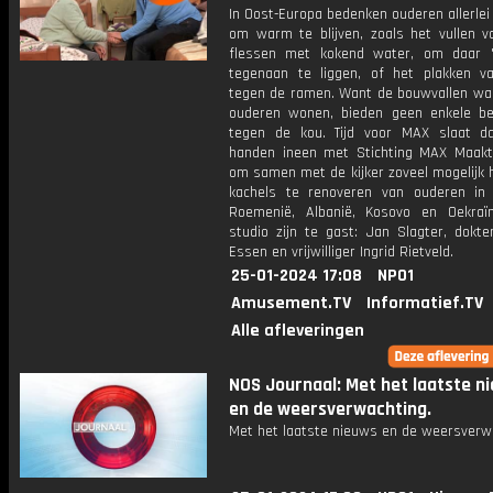
In Oost-Europa bedenken ouderen allerle
om warm te blijven, zoals het vullen va
flessen met kokend water, om daar 
tegenaan te liggen, of het plakken va
tegen de ramen. Want de bouwvallen wa
ouderen wonen, bieden geen enkele be
tegen de kou. Tijd voor MAX slaat 
handen ineen met Stichting MAX Maakt 
om samen met de kijker zoveel mogelijk 
kachels te renoveren van ouderen in 
Roemenië, Albanië, Kosovo en Oekraï
studio zijn te gast: Jan Slagter, dokte
Essen en vrijwilliger Ingrid Rietveld.
25-01-2024 17:08
NPO1
Amusement.TV
Informatief.TV
Alle afleveringen
NOS Journaal: Met het laatste n
en de weersverwachting.
Met het laatste nieuws en de weersverw