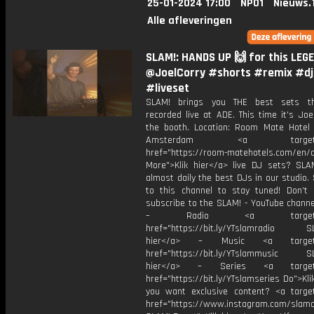
25-01-2024 17:00
NPO1
Nieuws.
Alle afleveringen
SLAM!: HANDS UP 🙌 for this LEG
@JoelCorry #shorts #remix #dj
#liveset
SLAM! brings you THE best sets t
recorded live at ADE. This time it's Joe
the booth. Location: Room Mate Hotel 
Amsterdam <a target="_
href="https://room-matehotels.com/en/a
More">Klik hier</a> live DJ sets? SLAM
almost daily the best DJs in our studio.
to this channel to stay tuned! Don’t 
subscribe to the SLAM! - YouTube channe
– Radio <a target="_b
href="https://bit.ly/YTslamradio SL
hier</a> – Music <a target="
href="https://bit.ly/YTslammusic SL
hier</a> – Series <a target="
href="https://bit.ly/YTslamseries Do">Kli
you want exclusive content? <a target
href="https://www.instagram.com/slamof