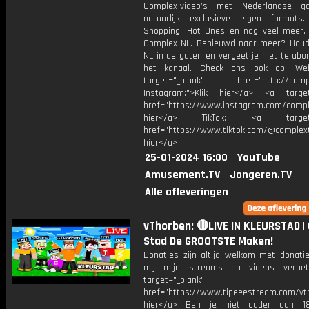
Complex-video’s met Nederlandse g
natuurlijk exclusieve eigen formats
Shopping, Hot Ones en nog veel meer, 
Complex NL. Benieuwd naar meer? Hou
NL in de gaten en vergeet je niet te ab
het kanaal. Check ons ook op: Web
target="_blank" href="http://compl
Instagram:">Klik hier</a> <a target
href="https://www.instagram.com/comple
hier</a> TikTok: <a target="
href="https://www.tiktok.com/@complext
hier</a>
25-01-2024 16:00
YouTube
Amusement.TV
Jongeren.TV
Alle afleveringen
vThorben: 🔴LIVE IN KLEURSTAD |
Stad De GROOTSTE Maken!
Donaties zijn altijd welkom met donatie
mij mijn streams en videos verbet
target="_blank"
href="https://www.tipeeestream.com/vth
hier</a> Ben je niet ouder dan 1