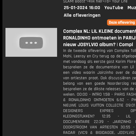
SLAM! Boost">Klik hier</a> Your Life
25-01-2024 16:00
YouTube
Muz
Alle afleveringen
Complex NL: LIL KLEINE document
RONALDINHO ontmoeten in PARIJ
nieuw JOSYLVIO album? | Compl
In de tweede aflevering van Complex Tal
Mahi, Leeroy en Cry terug op de afgelop
met vandaag als eerste gast Karim Flores
bespreken ze de documentaire van Lil 
een video waarin Jairzinho over de d
van artiesten praat. Ook discussiëren z
belang van een goede Noorderslag re
bespreken ze de dikste releases van de 
weken. 00:00 - INTRO 1:58 - PARIS FAS
& RONALDINHO ONTMOETEN 6:52 - PH
NIEUWE LOUIS VUITTON COLLECTIE 09:0
DESIGNERS EXPRES OPVA
KLEDINGSTUKKEN? 12:35 - LIL K
DOCUMENTAIRE 22:39 - JAIRZINHO
DOORSTROOM VAN ARTIESTEN 30:55 -
RADAR (VIC9 & BIGIDAGOE, JOSYLVIO