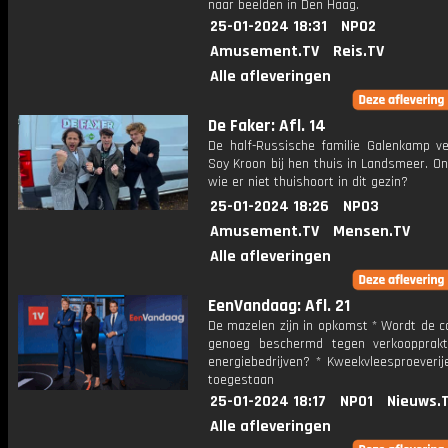
naar beelden in Den Haag.
25-01-2024 18:31
NPO2
Amusement.TV
Reis.TV
Alle afleveringen
De Faker: Afl. 14
De half-Russische familie Galenkamp v
Soy Kroon bij hen thuis in Landsmeer. O
wie er niet thuishoort in dit gezin?
25-01-2024 18:26
NPO3
Amusement.TV
Mensen.TV
Alle afleveringen
EenVandaag: Afl. 21
De mazelen zijn in opkomst * Wordt de 
genoeg beschermd tegen verkoopprakt
energiebedrijven? * Kweekvleesproeverij
toegestaan
25-01-2024 18:17
NPO1
Nieuws.
Alle afleveringen