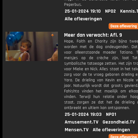
Peperbus.
25-01-2024 19:10
NPO2
Kennis.
Alle afleveringen
Meer dan verwacht: Afl. 9
Hope, Faith en Charity zijn bijna twe
worden met de dag ondeugender. Dat 
voor alleenstaande moeder Tatiana. T
meisjes op de crèche zijn, laat Ta
symbolische tatoeage zetten. Het zijn tr
voor Mieke en Nick. Alles staat in het te
zorg voor de te vroeg geboren drieling 
Yara. De drieling van Kevin en Nicole w
jaar. Natuurlijk wordt dat groots gevierd
Fahishta vinden het moeilijk om elka
vinden. Terwijl hun relatie onder hoo
staat, zorgen ze dat het de drieling 
ontbreekt en ultiem kan ontspannen.
25-01-2024 19:03
NPO1
Amusement.TV
Gezondheid.TV
Mensen.TV
Alle afleveringen