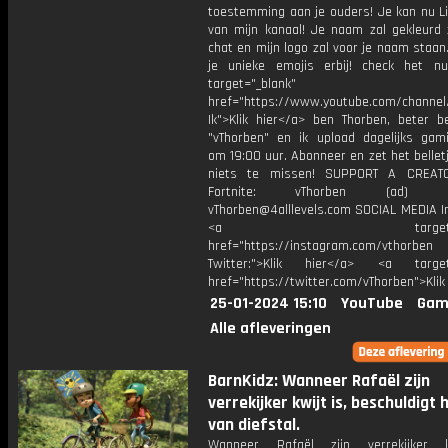
toestemming aan je ouders! Je kan nu L
van mijn kanaal! Je naam zal gekleurd z
chat en mijn logo zal voor je naam staan.
je unieke emojis erbij! check het nu
target="_blank"
href="https://www.youtube.com/channel
Ik">Klik hier</a> ben Thorben, beter b
"vThorben" en ik upload dagelijks gami
om 19:00 uur. Abonneer en zet het belle
niets te missen! SUPPORT A CREAT
Fortnite: vThorben (ad) Bu
vThorben@4alllevels.com SOCIAL MEDIA I
<a target="_bl
href="https://instagram.com/vthorben
Twitter:">Klik hier</a> <a target=
href="https://twitter.com/vThorben">Klik
25-01-2024 15:10
YouTube
Gam
Alle afleveringen
BarnKidz: Wanneer Rafaël zijn
verrekijker kwijt is, beschuldigt 
van diefstal.
Wanneer Rafaël zijn verrekijker k