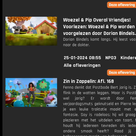
Woezel & Pip Overal Vriendjes!
Voorlezen: Woezel & Pip worden
voorgelezen door Dorian Bindels.
Dorian Bindels komt langs. Hij leest voo
naar de dokter.
25-01-2024 08:55
NPO3
Kinder
Alle afleveringen
Zin in Zappelin: Afl. 168
Fenna denkt dat Postbode Bert jarig is. 
flink in de watten leggen. Maar is Post
wel jarig? Er wordt door Fe
verjaardagsmuts geknutseld en Pierre le
je een leuke traktatie maakt met 
fantasie. Soy is radeloos; hij wil graa
plezieren met het uitdelen van taart.
houdt hij iedereen tevreden als ied
andere smaak heeft? Raad jij