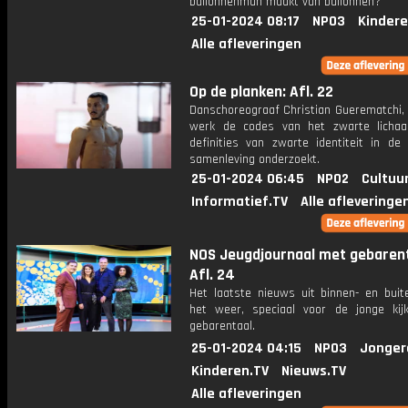
ballonnenman maakt van ballonnen?
25-01-2024 08:17
NPO3
Kindere
Alle afleveringen
Op de planken: Afl. 22
Danschoreograaf Christian Guerematchi, d
werk de codes van het zwarte licha
definities van zwarte identiteit in de
samenleving onderzoekt.
25-01-2024 06:45
NPO2
Cultuu
Informatief.TV
Alle afleveringe
NOS Jeugdjournaal met gebarent
Afl. 24
Het laatste nieuws uit binnen- en buit
het weer, speciaal voor de jonge kij
gebarentaal.
25-01-2024 04:15
NPO3
Jonger
Kinderen.TV
Nieuws.TV
Alle afleveringen