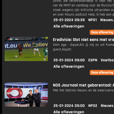
Girkin, die verantwoordelijk is voor het
van de MH17 en vandaag voor de Russisch
staat wegens zijn kritische uitspraken o
en over Kluuns podcast Help, ik heb een 
25-01-2024 09:39
NPO1
Nieuws
Alle afleveringen
Eredivisie: Slot niet eens met vr
34m ago - &quot;Als jij mij zo wil fram
guest.&quot;
25-01-2024 09:00
ESPN
Voetba
Alle afleveringen
NOS Journaal met gebarentaal: A
Met het laatste nieuws en de weersverw
25-01-2024 09:00
NPO2
Nieuws
Alle afleveringen