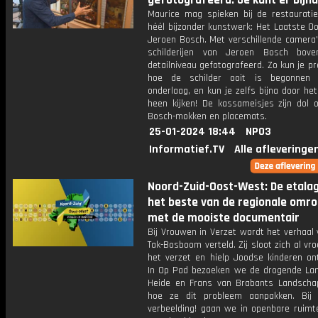
gefotografeerd. Je kunt er bijna
Maurice mag spieken bij de restaurati
héél bijzonder kunstwerk: Het Laatste O
Jeroen Bosch. Met verschillende camera's
schilderijen van Jeroen Bosch bove
detailniveau gefotografeerd. Zo kun je pr
hoe de schilder ooit is begonnen 
onderlaag, en kun je zelfs bijna door het 
heen kijken! De kassameisjes zijn dol 
Bosch-mokken en placemats.
25-01-2024 18:44
NPO3
Informatief.TV
Alle afleveringe
Noord-Zuid-Oost-West: De etala
het beste van de regionale omr
met de mooiste documentair
Bij Vrouwen in Verzet wordt het verhaal
Tak-Bosboom verteld. Zij sloot zich al vro
het verzet en hielp Joodse kinderen on
In Op Pad bezoeken we de drogende La
Heide en Frans van Brabants Landschap
hoe ze dit probleem aanpakken. Bij
verbeelding! gaan we in openbare ruimt