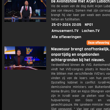
De Avondshow met Arjen Lubach:
Via de waan van de dag duikt Arjen Luba
zee van nieuws. Samen met zijn corres
brengt hij vier keer per week een avon
feiten en futiliteiten.
25-01-2024 22:05
NPO1
Amusement.TV
Lachen.TV
Alle afleveringen
Nieuwsuur brengt onafhankelijk,
onpartijdig en ongebonden
achtergronden bij het nieuws.
Verdeeldheid binnen de VVD. Aankomen
vindt het VVD-congres plaats in Noordwi
We blikken met verschillende VVD'ers vo
vinden zij van de koers van hun partij
Opstelling kabinet in conflict Israël-
demissionaire ministers van Buitenlan
Hanke Bruins Slot en Kajsa Ollongren va
zijn in Israël waar ze pleiten voor hu
hulpverlening aan Gaza en v
gevechtspauze. We spreken minister Han
Slot vanavond. * Vier jaar cel voor nati