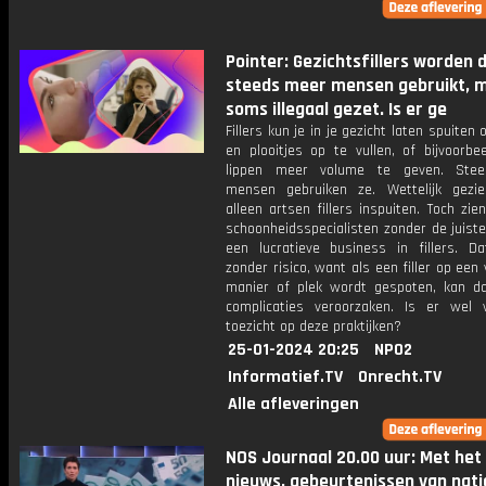
Pointer: Gezichtsfillers worden 
steeds meer mensen gebruikt, 
soms illegaal gezet. Is er ge
Fillers kun je in je gezicht laten spuiten 
en plooitjes op te vullen, of bijvoorbe
lippen meer volume te geven. Ste
mensen gebruiken ze. Wettelijk gez
alleen artsen fillers inspuiten. Toch zie
schoonheidsspecialisten zonder de juist
een lucratieve business in fillers. Da
zonder risico, want als een filler op een
manier of plek wordt gespoten, kan da
complicaties veroorzaken. Is er wel 
toezicht op deze praktijken?
25-01-2024 20:25
NPO2
Informatief.TV
Onrecht.TV
Alle afleveringen
NOS Journaal 20.00 uur: Met het
nieuws, gebeurtenissen van nati