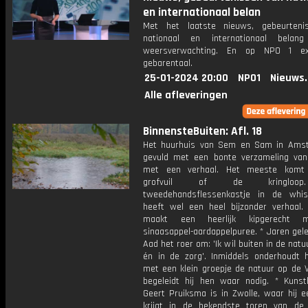
en internationaal belan
Met het laatste nieuws, gebeurteni
nationaal en internationaal bela
weersverwachting. En op NPO 1 e
gebarentaal.
25-01-2024 20:00
NPO1
Nieuws
Alle afleveringen
BinnensteBuiten: Afl. 18
Het huurhuis van Sem en Sam in Ams
gevuld met een bonte verzameling va
met een verhaal. Het meeste komt
grofvuil of de kringloo
tweedehandsflessenkastje in de whi
heeft wel een heel bijzonder verhaal.
maakt een heerlijk kipgerecht 
sinaasappel-aardappelpuree. * Jaren gel
Aad het roer om: 'Ik wil buiten in de nat
én in de zorg'. Inmiddels onderhoudt 
met een klein groepje de natuur op de 
begeleidt hij hen waar nodig. * Kunsth
Geert Pruiksma is in Zwolle, waar hij ee
krijgt in de bekendste toren van de