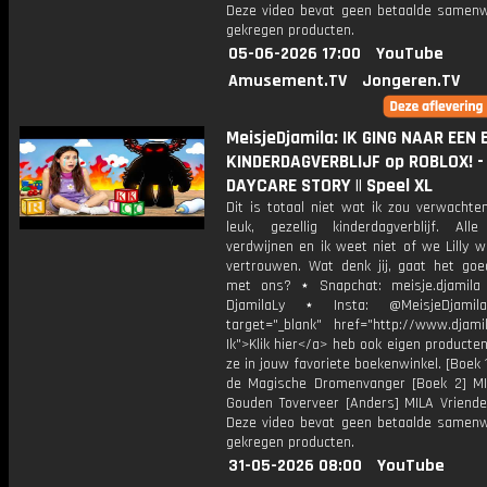
Deze video bevat geen betaalde samenw
gekregen producten.
05-06-2026 17:00
YouTube
Amusement.TV
Jongeren.TV
MeisjeDjamila: IK GING NAAR EEN 
KINDERDAGVERBLIJF op ROBLOX! -
DAYCARE STORY || Speel XL
Dit is totaal niet wat ik zou verwachte
leuk, gezellig kinderdagverblijf. Alle
verdwijnen en ik weet niet of we Lilly 
vertrouwen. Wat denk jij, gaat het goe
met ons? ⋆ Snapchat: meisje.djamila 
DjamilaLy ⋆ Insta: @MeisjeDjam
target="_blank" href="http://www.djamil
Ik">Klik hier</a> heb ook eigen producten
ze in jouw favoriete boekenwinkel. [Boek 
de Magische Dromenvanger [Boek 2] M
Gouden Toverveer [Anders] MILA Vriende
Deze video bevat geen betaalde samenw
gekregen producten.
31-05-2026 08:00
YouTube