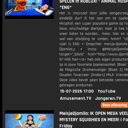
SPELEN in ROBLOX! - ANIMAL HOS
*ENG*
Het is massaal door jullie aangevra
eindelijk durf ik het aan om te spele
Hospital, een super populaire game op r
lieve, onschuldige diertjes naar je toe
weer beter te worden... maar, hier en d
wel een afwijking te vinden, hmm? *LE
spel is ENG ⋆ Snapchat: meisje.djamila 
DjamilaLy ⋆ Insta: @MeisjeDjam
target="_blank" href="http://www.djamil
Ik">Klik hier</a> heb ook eigen producten
ze in jouw favoriete boekenwinkel. [Boek 
de Magische Dromenvanger [Boek 2] M
Gouden Toverveer [Anders] MILA Vriende
Deze video bevat geen betaalde samenw
gekregen producten.
15-07-2026 17:00
YouTube
Amusement.TV
Jongeren.TV
MeisjeDjamila: IK OPEN MEGA VEE
MYSTERY SQUISHIES EN MEER! || F
Friday