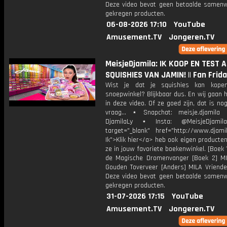
Deze video bevat geen betaalde samenw
gekregen producten.
06-08-2026 17:10
YouTube
Amusement.TV
Jongeren.TV
MeisjeDjamila: IK KOOP EN TEST 
SQUISHIES VAN JAMIN! || Fan Frid
Wist je dat je squishies kan kope
snoepwinkel? Blijkbaar dus. En wij gaan 
in deze video. Of ze goed zijn, dat is n
vraag... ⋆ Snapchat: meisje.djamila 
DjamilaLy ⋆ Insta: @MeisjeDjam
target="_blank" href="http://www.djamil
Ik">Klik hier</a> heb ook eigen producten
ze in jouw favoriete boekenwinkel. [Boek 
de Magische Dromenvanger [Boek 2] M
Gouden Toverveer [Anders] MILA Vriende
Deze video bevat geen betaalde samenw
gekregen producten.
31-07-2026 17:15
YouTube
Amusement.TV
Jongeren.TV