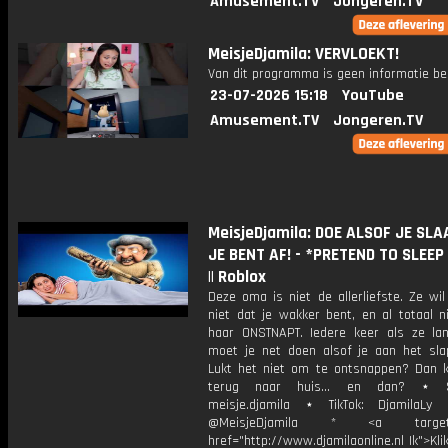
Amusement.TV
Jongeren.TV
MeisjeDjamila: VERVLOEKT!
Van dit programma is geen informatie be
23-07-2026 15:18
YouTube
Amusement.TV
Jongeren.TV
MeisjeDjamila: DOE ALSOF JE SLA
JE BENT AF! - *PRETEND TO SLEEP 
|| Roblox
Deze oma is niet de allerliefste. Ze wi
niet dat je wakker bent, en al totaal n
haar ONSTNAPT. Iedere keer als ze la
moet je net doen alsof je aan het sla
Lukt het niet om te ontsnappen? Dan
terug naar huis... en dan? ⋆ S
meisje.djamila ⋆ TikTok: DjamilaLy
@MeisjeDjamila * <a target="
href="http://www.djamilaonline.nl Ik">Kli