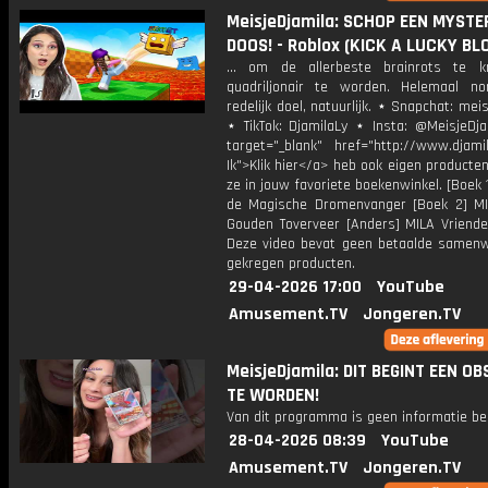
MeisjeDjamila: SCHOP EEN MYSTE
DOOS! - Roblox (KICK A LUCKY BL
... om de allerbeste brainrots te k
quadriljonair te worden. Helemaal n
redelijk doel, natuurlijk. ⋆ Snapchat: meis
⋆ TikTok: DjamilaLy ⋆ Insta: @MeisjeDja
target="_blank" href="http://www.djamil
Ik">Klik hier</a> heb ook eigen producten
ze in jouw favoriete boekenwinkel. [Boek 
de Magische Dromenvanger [Boek 2] M
Gouden Toverveer [Anders] MILA Vriende
Deze video bevat geen betaalde samenw
gekregen producten.
29-04-2026 17:00
YouTube
Amusement.TV
Jongeren.TV
MeisjeDjamila: DIT BEGINT EEN OB
TE WORDEN!
Van dit programma is geen informatie be
28-04-2026 08:39
YouTube
Amusement.TV
Jongeren.TV