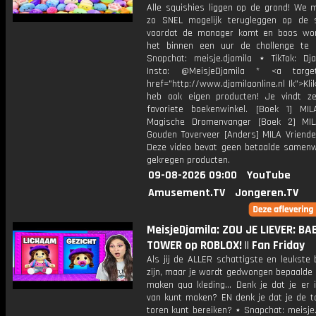
Alle squishies liggen op de grond! We 
zo SNEL mogelijk terugleggen op de 
voordat de manager komt en boos word
het binnen een uur de challenge te
Snapchat: meisje.djamila ⋆ TikTok: Dj
Insta: @MeisjeDjamila * <a target=
href="http://www.djamilaonline.nl Ik">Kli
heb ook eigen producten! Je vindt z
favoriete boekenwinkel. [Boek 1] M
Magische Dromenvanger [Boek 2] MI
Gouden Toverveer [Anders] MILA Vriende
Deze video bevat geen betaalde samenw
gekregen producten.
09-08-2026 09:00
YouTube
Amusement.TV
Jongeren.TV
MeisjeDjamila: ZOU JE LIEVER: BA
TOWER op ROBLOX! || Fan Friday
Als jij de ALLER schattigste en leukste
zijn, maar je wordt gedwongen bepaalde 
maken qua kleding... Denk je dat je er 
van kunt maken? EN denk je dat je de t
toren kunt bereiken? ⋆ Snapchat: meisje