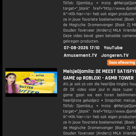
TikTok: DjamilaLy ⋆ Insta: @MeisjeDja
target="_blank" href="http://www.djamil
Ik">Klik hier</a> heb ook eigen producten
ze in jouw favoriete boekenwinkel. [Boek 
de Magische Dromenvanger [Boek 2] M
Gouden Toverveer [Anders] MILA Vriende
Deze video bevat geen betaalde samenw
gekregen producten.
07-08-2026 17:10
YouTube
Amusement.TV
Jongeren.TV
MeisjeDjamila: DE MEEST SATISFY
GAME op ROBLOX! - ASMR TOWER
Als je ook zo van die heerlijke tingles hou
dit DE video voor jou! In deze super s
game gaan we een toren beklimme
heerlijkste geluidjes! ⋆ Snapchat: meisje
TikTok: DjamilaLy ⋆ Insta: @MeisjeDja
target="_blank" href="http://www.djamil
Ik">Klik hier</a> heb ook eigen producten
ze in jouw favoriete boekenwinkel. [Boek 
de Magische Dromenvanger [Boek 2] M
Gouden Toverveer [Anders] MILA Vriende