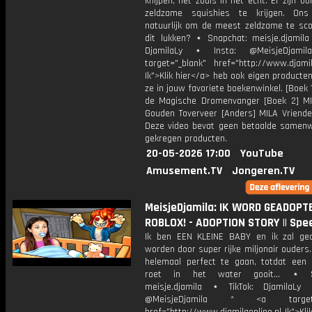
knijpen, net zoals in het echt. Er zijn o
zeldzame squishies te krijgen. Ons
natuurlijk om de meest zeldzame te sco
dit lukken? ⋆ Snapchat: meisje.djamila 
DjamilaLy ⋆ Insta: @MeisjeDjam
target="_blank" href="http://www.djamil
Ik">Klik hier</a> heb ook eigen producten
ze in jouw favoriete boekenwinkel. [Boek 
de Magische Dromenvanger [Boek 2] M
Gouden Toverveer [Anders] MILA Vriende
Deze video bevat geen betaalde samenw
gekregen producten.
20-05-2026 17:00
YouTube
Amusement.TV
Jongeren.TV
MeisjeDjamila: IK WORD GEADOPT
ROBLOX! - ADOPTION STORY || Spee
Ik ben EEN KLEINE BABY en ik zal ge
worden door super rijke miljonair ouders. A
helemaal perfect te gaan, totdat een 
roet in het water gooit... ⋆ S
meisje.djamila ⋆ TikTok: DjamilaLy
@MeisjeDjamila * <a target="