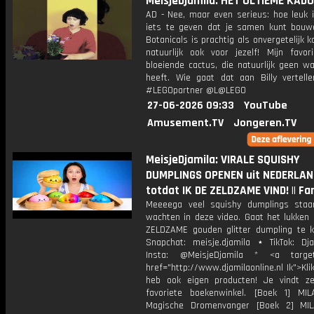
MeisjeDjamila: HET ULTIEME KADO
AD - Nee, maar even serieus: hoe leuk 
iets te geven dat je samen kunt bou
Botanicals is prachtig als onvergetelijk 
natuurlijk ook voor jezelf! Mijn favor
bloeiende cactus, die natuurlijk geen w
heeft. Wie gaat dat aan Billy vertel
#LEGOpartner @L@LEGO
27-06-2026 09:33
YouTube
Amusement.TV
Jongeren.TV
MeisjeDjamila: VIRALE SQUISHY
DUMPLINGS OPENEN uit NEDERLA
totdat IK DE ZELDZAME VIND! || Fan
Meeeega veel squishy dumplings sta
wachten in deze video. Gaat het lukken
ZELDZAME gouden glitter dumpling te k
Snapchat: meisje.djamila ⋆ TikTok: Dj
Insta: @MeisjeDjamila * <a target=
href="http://www.djamilaonline.nl Ik">Kli
heb ook eigen producten! Je vindt z
favoriete boekenwinkel. [Boek 1] M
Magische Dromenvanger [Boek 2] MI