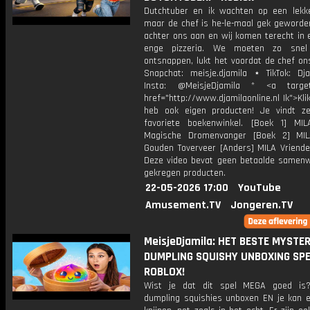
Dutchtuber en ik wachten op een lekke
maar de chef is he-le-maal gek geworden
achter ons aan en wij komen terecht in 
enge pizzeria. We moeten zo snel 
ontsnappen, lukt het voordat de chef on
Snapchat: meisje.djamila ⋆ TikTok: Dj
Insta: @MeisjeDjamila * <a target=
href="http://www.djamilaonline.nl Ik">Kli
heb ook eigen producten! Je vindt z
favoriete boekenwinkel. [Boek 1] M
Magische Dromenvanger [Boek 2] MI
Gouden Toverveer [Anders] MILA Vriende
Deze video bevat geen betaalde samenw
gekregen producten.
22-05-2026 17:00
YouTube
Amusement.TV
Jongeren.TV
MeisjeDjamila: HET BESTE MYSTE
DUMPLING SQUISHY UNBOXING SPE
ROBLOX!
Wist je dat dit spel MEGA goed is
dumpling squishies unboxen EN je kan er