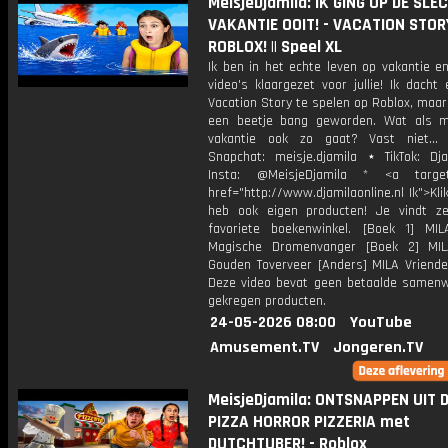
MeisjeDjamila: IK GING OP DE SLE
VAKANTIE OOIT! - VACATION STOR
ROBLOX! || Speel XL
Ik ben in het echte leven op vakantie e
video's klaargezet voor jullie! Ik dacht
Vacation Story te spelen op Roblox, maar
een beetje bang geworden. Wat als m
vakantie ook zo gaat? Vast niet...
Snapchat: meisje.djamila ⋆ TikTok: Dj
Insta: @MeisjeDjamila * <a target=
href="http://www.djamilaonline.nl Ik">Kli
heb ook eigen producten! Je vindt z
favoriete boekenwinkel. [Boek 1] M
Magische Dromenvanger [Boek 2] MI
Gouden Toverveer [Anders] MILA Vriende
Deze video bevat geen betaalde samenw
gekregen producten.
24-05-2026 08:00
YouTube
Amusement.TV
Jongeren.TV
MeisjeDjamila: ONTSNAPPEN UIT 
PIZZA HORROR PIZZERIA met
DUTCHTUBER! - Roblox