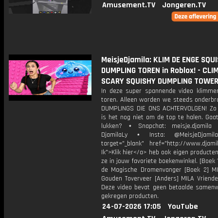
Amusement.TV
Jongeren.TV
MeisjeDjamila: KLIM DE ENGE SQU
DUMPLING TOREN in Roblox! - CLI
SCARY SQUISHY DUMPLING TOWER 
In deze super spannende video klimm
toren. Alleen worden we steeds onderbr
DUMPLINGS DIE ONS ACHTERVOLGEN! Zo 
is het nog niet om de top te halen. Gaa
lukken? ⋆ Snapchat: meisje.djamila 
DjamilaLy ⋆ Insta: @MeisjeDjam
target="_blank" href="http://www.djamil
Ik">Klik hier</a> heb ook eigen producten
ze in jouw favoriete boekenwinkel. [Boek 
de Magische Dromenvanger [Boek 2] M
Gouden Toverveer [Anders] MILA Vriende
Deze video bevat geen betaalde samenw
gekregen producten.
24-07-2026 17:05
YouTube