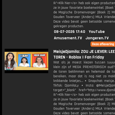
Ik">Klik hier</a> heb ook eigen producten
ze in jouw favoriete boekenwinkel. [Boek 
de Magische Dromenvanger [Boek 2] M
Gouden Toverveer [Anders] MILA Vriende
Deze video bevat geen betaalde samenw
gekregen producten.
08-07-2026 17:40
YouTube
Amusement.TV
Jongeren.TV
MeisjeDjamila: ZOU JE LIEVER: LE
TOREN - Roblox || Fan Friday
Wat als je moest kiezen tussen suuu
klein zijn of MEGA PREHISTORISCH oud
de toren beklimmen en helemaal de to
bereiken, maar dat is nog niet zo makk
knikkende knietjes... ⋆ Snapchat: meisje
TikTok: DjamilaLy ⋆ Insta: @MeisjeDja
target="_blank" href="http://www.djamil
Ik">Klik hier</a> heb ook eigen producten
ze in jouw favoriete boekenwinkel. [Boek 
de Magische Dromenvanger [Boek 2] M
Gouden Toverveer [Anders] MILA Vriende
Deze video bevat geen betaalde samenw