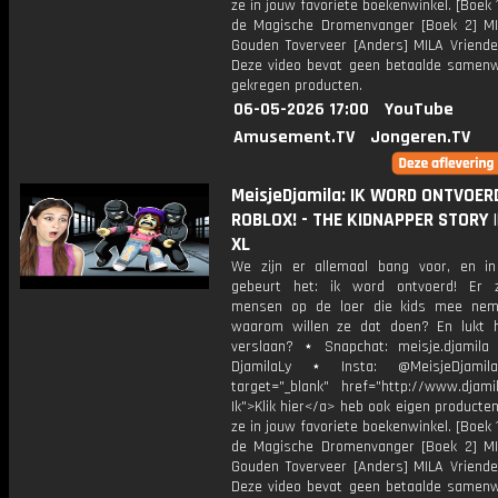
ze in jouw favoriete boekenwinkel. [Boek 
de Magische Dromenvanger [Boek 2] M
Gouden Toverveer [Anders] MILA Vriende
Deze video bevat geen betaalde samenw
gekregen producten.
06-05-2026 17:00
YouTube
Amusement.TV
Jongeren.TV
MeisjeDjamila: IK WORD ONTVOERD
ROBLOX! - THE KIDNAPPER STORY |
XL
We zijn er allemaal bang voor, en in
gebeurt het: ik word ontvoerd! Er 
mensen op de loer die kids mee nem
waarom willen ze dat doen? En lukt 
verslaan? ⋆ Snapchat: meisje.djamila 
DjamilaLy ⋆ Insta: @MeisjeDjam
target="_blank" href="http://www.djamil
Ik">Klik hier</a> heb ook eigen producten
ze in jouw favoriete boekenwinkel. [Boek 
de Magische Dromenvanger [Boek 2] M
Gouden Toverveer [Anders] MILA Vriende
Deze video bevat geen betaalde samenw