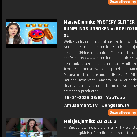
MeisjeDjamila: MYSTERY GLITTER
DUMPLINGS UNBOXEN in ROBLOX! ||
XL
Welke zeldzame dumplings zullen we k
Snapchat: meisje.djamila ⋆ TikTok: Dj
Insta: @MeisjeDjamila * <a target=
href="http://www.djamilaonline.nl Ik">Kli
heb ook eigen producten! Je vindt z
favoriete boekenwinkel. [Boek 1] M
Magische Dromenvanger [Boek 2] MI
Gouden Toverveer [Anders] MILA Vriende
Deze video bevat geen betaalde samenw
gekregen producten.
26-04-2026 08:10
YouTube
Amusement.TV
Jongeren.TV
MeisjeDjamila: ZO ZIELIG
⋆ Snapchat: meisje.djamila ⋆ TikTok: Dj
Insta: @MeisjeDjamila * <a target=