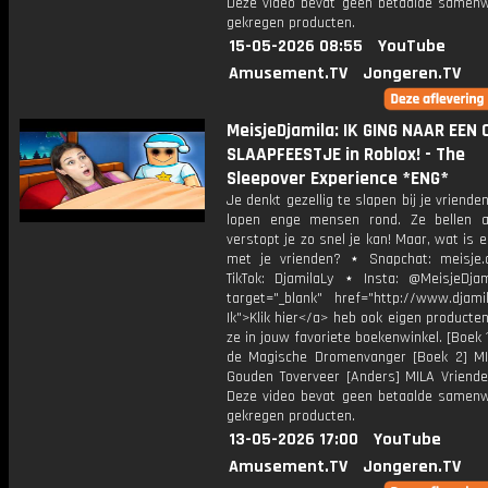
Deze video bevat geen betaalde samenw
gekregen producten.
15-05-2026 08:55
YouTube
Amusement.TV
Jongeren.TV
MeisjeDjamila: IK GING NAAR EEN
SLAAPFEESTJE in Roblox! - The
Sleepover Experience *ENG*
Je denkt gezellig te slapen bij je vriende
lopen enge mensen rond. Ze bellen a
verstopt je zo snel je kan! Maar, wat is 
met je vrienden? ⋆ Snapchat: meisje.
TikTok: DjamilaLy ⋆ Insta: @MeisjeDja
target="_blank" href="http://www.djamil
Ik">Klik hier</a> heb ook eigen producten
ze in jouw favoriete boekenwinkel. [Boek 
de Magische Dromenvanger [Boek 2] M
Gouden Toverveer [Anders] MILA Vriende
Deze video bevat geen betaalde samenw
gekregen producten.
13-05-2026 17:00
YouTube
Amusement.TV
Jongeren.TV