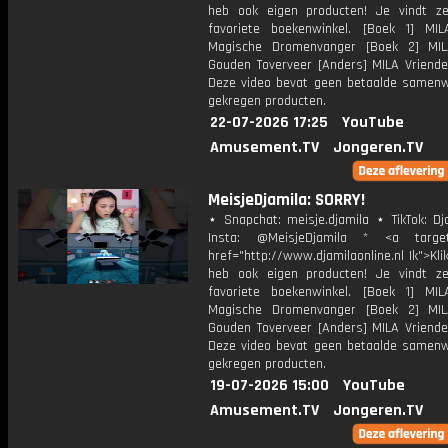
heb ook eigen producten! Je vindt z
favoriete boekenwinkel. [Boek 1] M
Magische Dromenvanger [Boek 2] MI
Gouden Toverveer [Anders] MILA Vriende
Deze video bevat geen betaalde samenw
gekregen producten.
22-07-2026 17:25
YouTube
Amusement.TV
Jongeren.TV
MeisjeDjamila: SORRY!
⋆ Snapchat: meisje.djamila ⋆ TikTok: Dj
Insta: @MeisjeDjamila * <a target=
href="http://www.djamilaonline.nl Ik">Kli
heb ook eigen producten! Je vindt z
favoriete boekenwinkel. [Boek 1] M
Magische Dromenvanger [Boek 2] MI
Gouden Toverveer [Anders] MILA Vriende
Deze video bevat geen betaalde samenw
gekregen producten.
19-07-2026 15:00
YouTube
Amusement.TV
Jongeren.TV