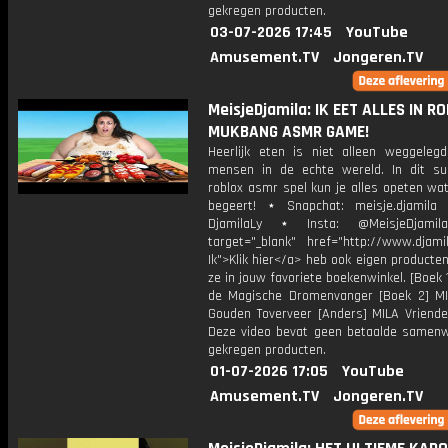
gekregen producten.
03-07-2026 17:45
YouTube
Amusement.TV
Jongeren.TV
MeisjeDjamila: IK EET ALLES IN R
MUKBANG ASMR GAME!
Heerlijk eten is niet alleen weggeleg
mensen in de echte wereld. In dit su
roblox asmr spel kun je alles opeten wat
begeert! ⋆ Snapchat: meisje.djamila 
DjamilaLy ⋆ Insta: @MeisjeDjam
target="_blank" href="http://www.djamil
Ik">Klik hier</a> heb ook eigen producten
ze in jouw favoriete boekenwinkel. [Boek 
de Magische Dromenvanger [Boek 2] M
Gouden Toverveer [Anders] MILA Vriende
Deze video bevat geen betaalde samenw
gekregen producten.
01-07-2026 17:05
YouTube
Amusement.TV
Jongeren.TV