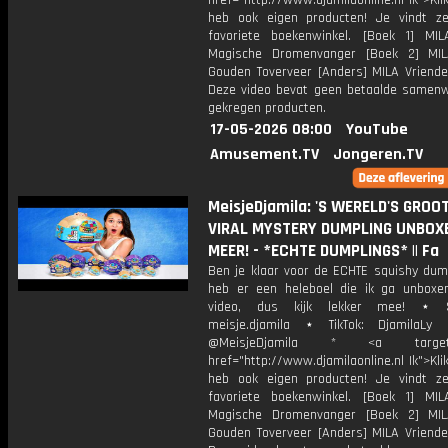
href="http://www.djamilaonline.nl Ik">Kli
heb ook eigen producten! Je vindt z
favoriete boekenwinkel. [Boek 1] M
Magische Dromenvanger [Boek 2] MI
Gouden Toverveer [Anders] MILA Vriende
Deze video bevat geen betaalde samenw
gekregen producten.
17-05-2026 08:00
YouTube
Amusement.TV
Jongeren.TV
MeisjeDjamila: 'S WERELD'S GROO
VIRAL MYSTERY DUMPLING UNBOX
MEER! - *ECHTE DUMPLINGS* || Fa
Ben je klaar voor de ECHTE squishy dump
heb er een heleboel die ik ga unboxe
video, dus kijk lekker mee! ⋆ S
meisje.djamila ⋆ TikTok: DjamilaLy
@MeisjeDjamila * <a target="
href="http://www.djamilaonline.nl Ik">Kli
heb ook eigen producten! Je vindt z
favoriete boekenwinkel. [Boek 1] M
Magische Dromenvanger [Boek 2] MI
Gouden Toverveer [Anders] MILA Vriende