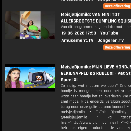
MeisjeDjamila: VAN MINI TOT
ALLERGROOTSTE DUMPLING SQUIS
Van dit programma is geen informatie be
19-06-2026 17:53
YouTube
Amusement.TV
Jongeren.TV
MeisjeDjamila: MIJN LIEVE HOND
GEKIDNAPPED op ROBLOX! - Pet Sto
Speel XL
Zo zielig, wat moeten we doen? Ons su
hondje is meegenomen naar het vreseli
waar geen hondje het zal overleven. We 
snel mogelijk de engerds verslaan zoda
terug naar onze geliefde oma kunnen! ⋆ 
meisje.djamila ⋆ TikTok: DjamilaLy
@MeisjeDjamila * <a target="
href="http://www.djamilaonline.nl Ik">Kli
heb ook eigen producten! Je vindt z