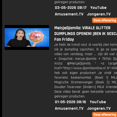
gekregen producten.
03-05-2026 08:17
YouTube
Amusement.TV
Jongeren.TV
MeisjeDjamila: VIRALE GLITTER
DUMPLINGS OPENEN! (BEN IK GESCA
Fan Friday
Je hebt de trend vast al voorbij zien kom
zie je dumpling squishies. Ik ga ze ope
video van vandaag, maar ... zijn dit wel
⋆ Snapchat: meisje.djamila ⋆ TikTok: Dj
Insta: @MeisjeDjamila * <a target=
href="http://www.djamilaonline.nl Ik">Kli
heb ook eigen producten! Je vindt z
favoriete boekenwinkel. [Boek 1] M
Magische Dromenvanger [Boek 2] MI
Gouden Toverveer [Anders] MILA Vriende
Deze video bevat geen betaalde samenw
gekregen producten.
01-05-2026 08:16
YouTube
Amusement.TV
Jongeren.TV