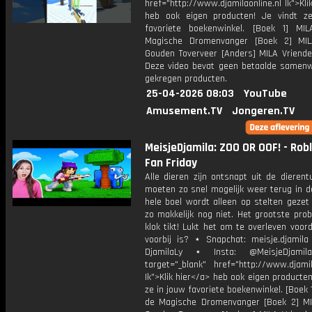
href="http://www.djamilaonline.nl Ik">Kli
heb ook eigen producten! Je vindt z
favoriete boekenwinkel. [Boek 1] M
Magische Dromenvanger [Boek 2] MI
Gouden Toverveer [Anders] MILA Vriende
Deze video bevat geen betaalde samenw
gekregen producten.
25-04-2026 08:03
YouTube
Amusement.TV
Jongeren.TV
MeisjeDjamila: ZOO OR OOF! - Roblo
Fan Friday
Alle dieren zijn ontsnapt uit de dierent
moeten zo snel mogelijk weer terug in d
hele boel wordt alleen op stelten gezet
zo makkelijk nog niet. Het grootste pro
klok tikt! Lukt het om te overleven voord
voorbij is? ⋆ Snapchat: meisje.djamila 
DjamilaLy ⋆ Insta: @MeisjeDjam
target="_blank" href="http://www.djamil
Ik">Klik hier</a> heb ook eigen producten
ze in jouw favoriete boekenwinkel. [Boek 
de Magische Dromenvanger [Boek 2] M