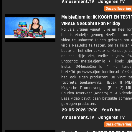
Amusement.TV
Jongeren.TV
MeisjeDjamila: IK KOCHT EN TEST
VIRALE NeeDoh! || Fan Friday
Na vele vragen vanuit jullie en heel la
heb ik eindelijk genoeg NeeDohs om 
video te unboxen! Ik heb gekozen om
virale NeeDohs te testen, om te kijken 
beste en het allerleukste is. Nu dat je z
op een rijtje ziet, welke is jouw fa
Snapchat: meisje.djamila ⋆ TikTok: Dj
Insta: @MeisjeDjamila * <a target=
href="http://www.djamilaonline.nl Ik">Kli
heb ook eigen producten! Je vindt z
favoriete boekenwinkel. [Boek 1] M
Magische Dromenvanger [Boek 2] MI
Gouden Toverveer [Anders] MILA Vriende
Deze video bevat geen betaalde samenw
gekregen producten.
29-05-2026 17:00
YouTube
Amusement.TV
Jongeren.TV