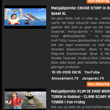
MeisjeDjamila: CRUISE STORY in Ro
Speel XL
We gaan lekker met z'n allen op... VAKA
wacht, het loopt natuurlijk weer helemaa
gepland. Wat denk je, gaan we het ove
Snapchat: meisje.djamila ⋆ TikTok: Dj
Insta: @MeisjeDjamila * <a target=
href="http://www.djamilaonline.nl Ik">Kli
heb ook eigen producten! Je vindt z
favoriete boekenwinkel. [Boek 1] M
Magische Dromenvanger [Boek 2] MI
Gouden Toverveer [Anders] MILA Vriende
Deze video bevat geen betaalde samenw
gekregen producten.
10-05-2026 08:16
YouTube
Amusement.TV
Jongeren.TV
MeisjeDjamila: KLIM DE ENGE WO
TOREN in Roblox! - CLIMB SCARY
TOWER || Fan Friday
Wat zou JIJ doen als je werd achtervolg