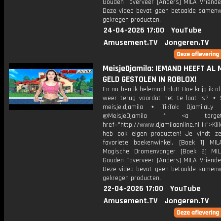
Gouden Toverveer [Anders] MILA Vriende
Deze video bevat geen betaalde samenw
gekregen producten.
24-04-2026 17:00
YouTube
Amusement.TV
Jongeren.TV
MeisjeDjamila: IEMAND HEEFT AL 
GELD GESTOLEN IN ROBLOX!
En nu ben ik helemaal blut! Hoe krijg ik al
weer terug voordat het te laat is? ⋆ 
meisje.djamila ⋆ TikTok: DjamilaLy
@MeisjeDjamila * <a target="
href="http://www.djamilaonline.nl Ik">Kli
heb ook eigen producten! Je vindt z
favoriete boekenwinkel. [Boek 1] M
Magische Dromenvanger [Boek 2] MI
Gouden Toverveer [Anders] MILA Vriende
Deze video bevat geen betaalde samenw
gekregen producten.
22-04-2026 17:00
YouTube
Amusement.TV
Jongeren.TV