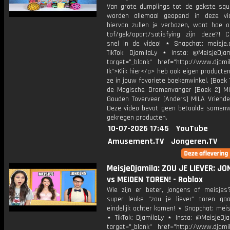
Van grote dumplings tot de gekste squi
worden allemaal geopend in deze vi
hiervan zullen je verbazen, want hoe o
tof/gek/apart/satisfying zijn deze?! 
snel in de video! ⋆ Snapchat: meisje.
TikTok: DjamilaLy ⋆ Insta: @MeisjeDja
target="_blank" href="http://www.djamil
Ik">Klik hier</a> heb ook eigen producten
ze in jouw favoriete boekenwinkel. [Boek 
de Magische Dromenvanger [Boek 2] M
Gouden Toverveer [Anders] MILA Vriende
Deze video bevat geen betaalde samenw
gekregen producten.
10-07-2026 17:45
YouTube
Amusement.TV
Jongeren.TV
MeisjeDjamila: ZOU JE LIEVER: J
vs MEIDEN TOREN! - Roblox
Wie zijn er beter, jongens of meisjes
super leuke "zou je liever" toren g
eindelijk achter komen! ⋆ Snapchat: meis
⋆ TikTok: DjamilaLy ⋆ Insta: @MeisjeDja
target="_blank" href="http://www.djamil