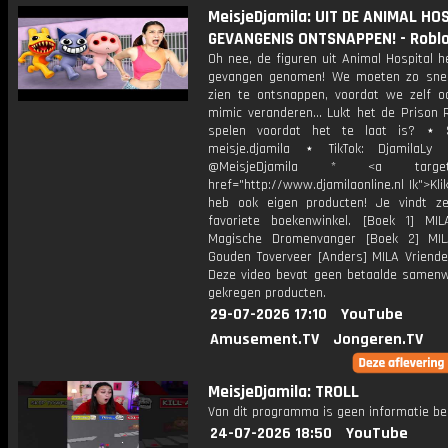
MeisjeDjamila: UIT DE ANIMAL HO
GEVANGENIS ONTSNAPPEN! - Robl
Oh nee, de figuren uit Animal Hospital 
gevangen genomen! We moeten zo snel
zien te ontsnappen, voordat we zelf o
mimic veranderen... Lukt het de Prison 
spelen voordat het te laat is? ⋆ S
meisje.djamila ⋆ TikTok: DjamilaLy
@MeisjeDjamila * <a target="
href="http://www.djamilaonline.nl Ik">Kli
heb ook eigen producten! Je vindt z
favoriete boekenwinkel. [Boek 1] M
Magische Dromenvanger [Boek 2] MI
Gouden Toverveer [Anders] MILA Vriende
Deze video bevat geen betaalde samenw
gekregen producten.
29-07-2026 17:10
YouTube
Amusement.TV
Jongeren.TV
MeisjeDjamila: TROLL
Van dit programma is geen informatie be
24-07-2026 18:50
YouTube