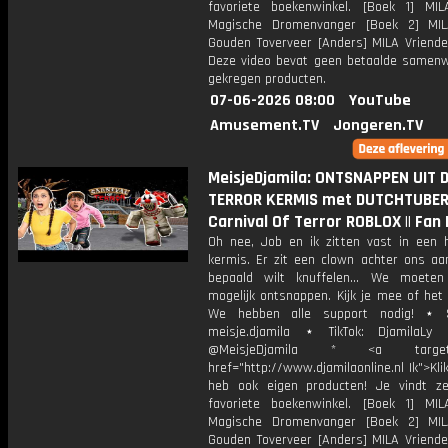
favoriete boekenwinkel. [Boek 1] M
Magische Dromenvanger [Boek 2] MI
Gouden Toverveer [Anders] MILA Vriende
Deze video bevat geen betaalde samenw
gekregen producten.
07-06-2026 08:00
YouTube
Amusement.TV
Jongeren.TV
MeisjeDjamila: ONTSNAPPEN UIT 
TERROR KERMIS met DUTCHTUBER!
Carnival Of Terror ROBLOX || Fan 
Oh nee, Job en ik zitten vast in een 
kermis. Er zit een clown achter ons aan
bepaald wilt knuffelen... We moete
mogelijk ontsnappen. Kijk je mee of het
We hebben alle support nodig! ⋆ S
meisje.djamila ⋆ TikTok: DjamilaLy
@MeisjeDjamila * <a target="
href="http://www.djamilaonline.nl Ik">Kli
heb ook eigen producten! Je vindt z
favoriete boekenwinkel. [Boek 1] M
Magische Dromenvanger [Boek 2] MI
Gouden Toverveer [Anders] MILA Vriende