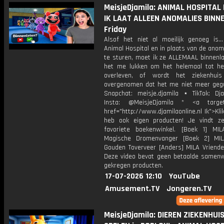
MeisjeDjamila: ANIMAL HOSPITAL
IK LAAT ALLEEN ANOMALIES BINNEN
Friday
Alsof het niet al moeilijk genoeg is...
Animal Hospital en in plaats van de ano
te sturen, moet ik ze ALLEMAAL binnenla
het me lukken om het helemaal tot he
overleven, of wordt het ziekenhui
overgenomen dat het me niet meer geg
Snapchat: meisje.djamila ⋆ TikTok: Dj
Insta: @MeisjeDjamila * <a target=
href="http://www.djamilaonline.nl Ik">Kli
heb ook eigen producten! Je vindt z
favoriete boekenwinkel. [Boek 1] M
Magische Dromenvanger [Boek 2] MI
Gouden Toverveer [Anders] MILA Vriende
Deze video bevat geen betaalde samenw
gekregen producten.
17-07-2026 12:10
YouTube
Amusement.TV
Jongeren.TV
MeisjeDjamila: DIEREN ZIEKENHUI