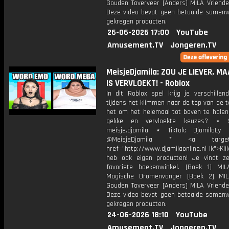
Gouden Toverveer [Anders] MILA Vriende
Deze video bevat geen betaalde samenw
gekregen producten.
26-06-2026 17:00
YouTube
Amusement.TV
Jongeren.TV
MeisjeDjamila: ZOU JE LIEVER, M
IS VERVLOEKT! - Roblox
In dit Roblox spel krijg je verschillen
tijdens het klimmen naar de top van de t
het om het helemaal tot boven te halen,
gekke en vervloekte keuzes? ⋆ S
meisje.djamila ⋆ TikTok: DjamilaLy
@MeisjeDjamila * <a target="
href="http://www.djamilaonline.nl Ik">Kli
heb ook eigen producten! Je vindt z
favoriete boekenwinkel. [Boek 1] M
Magische Dromenvanger [Boek 2] MI
Gouden Toverveer [Anders] MILA Vriende
Deze video bevat geen betaalde samenw
gekregen producten.
24-06-2026 18:10
YouTube
Amusement.TV
Jongeren.TV