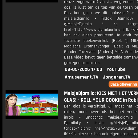
reuze enge worm? Juist... wegrennen! A
doel is juist om de top van de toren te
Dus hoe gaan we dit oplossen? ⋆ S
meisje.djamila ⋆ TikTok: DjamilaLy
@MeisjeDjamila * <a target="
href="http://www.djamilaonline.nl Ik">Kli
heb ook eigen producten! Je vindt z
favoriete boekenwinkel. [Boek 1] M
Magische Dromenvanger [Boek 2] MI
Gouden Toverveer [Anders] MILA Vriende
Deze video bevat geen betaalde samenw
gekregen producten.
08-05-2026 17:00
YouTube
Amusement.TV
Jongeren.TV
MeisjeDjamila: KIES NIET HET VE
GLAS! - ROLL YOUR COOKIE in Rob
Een glas is vergiftigd. Jij moet het ko
rollen, maar owee als het het verke
inrolt! ⋆ Snapchat: meisje.djamila 
DjamilaLy ⋆ Insta: @MeisjeDjam
target="_blank" href="http://www.djamil
Ik">Klik hier</a> heb ook eigen producten