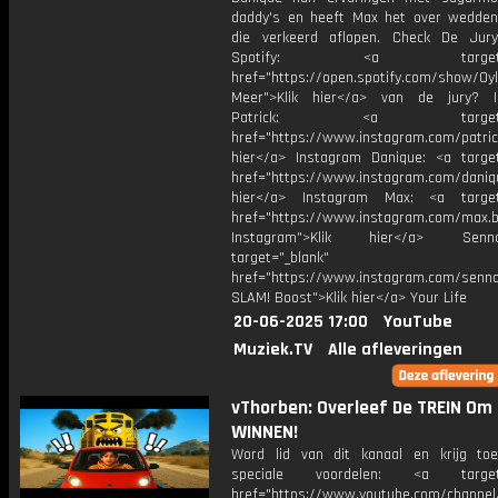
daddy's en heeft Max het over wedde
die verkeerd aflopen. Check De Jur
Spotify: <a target="_
href="https://open.spotify.com/show/0
Meer">Klik hier</a> van de jury? I
Patrick: <a target="_
href="https://www.instagram.com/patric
hier</a> Instagram Danique: <a target
href="https://www.instagram.com/daniq
hier</a> Instagram Max: <a target=
href="https://www.instagram.com/max.b
Instagram">Klik hier</a> Se
target="_blank"
href="https://www.instagram.com/senna
SLAM! Boost">Klik hier</a> Your Life
20-06-2025 17:00
YouTube
Muziek.TV
Alle afleveringen
vThorben: Overleef De TREIN Om
WINNEN!
Word lid van dit kanaal en krijg to
speciale voordelen: <a target=
href="https://www.youtube.com/channel