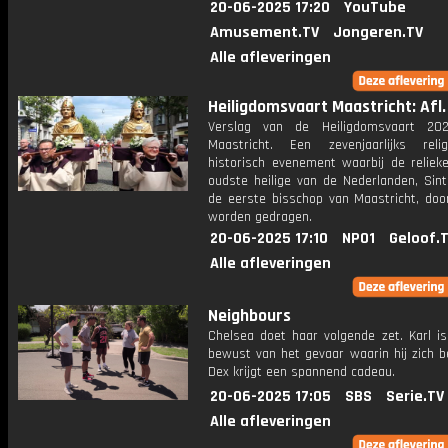
20-06-2025 17:20
YouTube
Amusement.TV
Jongeren.TV
Alle afleveringen
Heiligdomsvaart Maastricht: Afl.
Verslag van de Heiligdomsvaart 202
Maastricht. Een zevenjaarlijks rel
historisch evenement waarbij de reliek
oudste heilige van de Nederlanden, Sint
de eerste bisschop van Maastricht, doo
worden gedragen.
20-06-2025 17:10
NPO1
Geloof.
Alle afleveringen
Neighbours
Chelsea doet haar volgende zet. Karl is
bewust van het gevaar waarin hij zich b
Dex krijgt een spannend cadeau.
20-06-2025 17:05
SBS
Serie.TV
Alle afleveringen