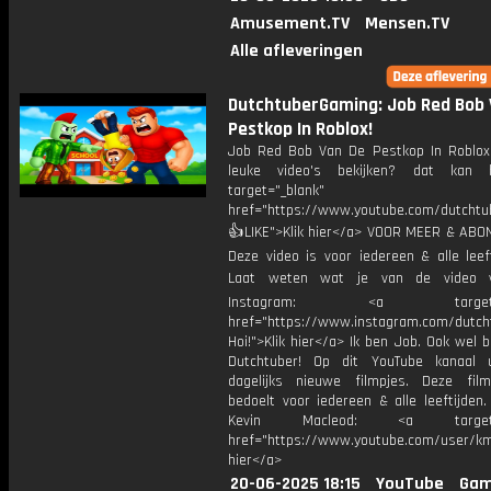
Amusement.TV
Mensen.TV
Alle afleveringen
DutchtuberGaming: Job Red Bob 
Pestkop In Roblox!
Job Red Bob Van De Pestkop In Roblo
leuke video's bekijken? dat kan h
target="_blank"
href="https://www.youtube.com/dutcht
👍LIKE">Klik hier</a> VOOR MEER & ABO
Deze video is voor iedereen & alle leef
Laat weten wat je van de video v
Instagram: <a target="_
href="https://www.instagram.com/dutch
Hoi!">Klik hier</a> Ik ben Job. Ook wel 
Dutchtuber! Op dit YouTube kanaal 
dagelijks nieuwe filmpjes. Deze film
bedoelt voor iedereen & alle leeftijden
Kevin Macleod: <a target="
href="https://www.youtube.com/user/km
hier</a>
20-06-2025 18:15
YouTube
Gam