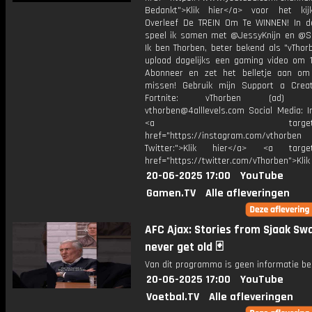
Bedankt">Klik hier</a> voor het ki
Overleef De TREIN Om Te WINNEN! In d
speel ik samen met @JessyKnijn en @Sa
Ik ben Thorben, beter bekend als "vThor
upload dagelijks een gaming video om 1
Abonneer en zet het belletje aan om
missen! Gebruik mijn Support a Crea
Fortnite: vThorben (ad) Bu
vthorben@4alllevels.com Social Media: I
<a target="_bl
href="https://instagram.com/vthorben
Twitter:">Klik hier</a> <a target=
href="https://twitter.com/vThorben">Klik
20-06-2025 17:00
YouTube
Gamen.TV
Alle afleveringen
AFC Ajax: Stories from Sjaak Sw
never get old 🃏
Van dit programma is geen informatie be
20-06-2025 17:00
YouTube
Voetbal.TV
Alle afleveringen