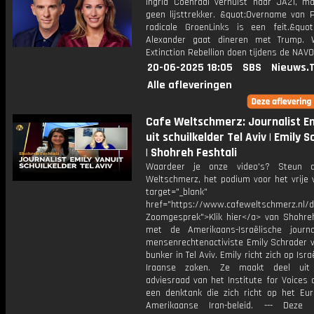
Ingrid Coenradi verhuist naar JA21, m
geen lijsttrekker. &quot;Overname van 
radicale GroenLinks is een feit.&quot
Alexander gaat dineren met Trump. 
Extinction Rebellion doen tijdens de NAV
20-06-2025 18:05
SBS
Nieuws.
Alle afleveringen
Cafe Weltschmerz: Journalist Em
uit schuilkelder Tel Aviv | Emily 
| Shohreh Feshtali
Waardeer je onze video's? Steun 
Weltschmerz, het podium voor het vrije 
target="_blank"
href="https://www.cafeweltschmerz.nl/
Zoomgesprek">Klik hier</a> van Shohreh
met de Amerikaans-Israëlische journa
mensenrechtenactiviste Emily Schrader v
bunker in Tel Aviv. Emily richt zich op Isr
Iraanse zaken. Ze maakt deel ui
adviesraad van het Institute for Voices o
een denktank die zich richt op het Eu
Amerikaanse Iran-beleid. --- Deze 