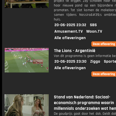
project te krijgen. Zay schakelt haar t
haar nieuwe pand op een bijzondere 
promoten. Tot slot komen de makelaars
samen tijdens Nassira&#39;s ambiti
huis.
20-06-2025 23:32
SBS
Amusement.TV
Woon.TV
Alle afleveringen
The Lions - Argentinië
Van dit programma is geen informatie be
20-06-2025 23:30
Ziggo
Sport
Alle afleveringen
Stand van Nederland: Sociaal-
economisch programma waarin
millennials onderzoeken wat hen 
De goudprijs gaat door het dak. Geldt da