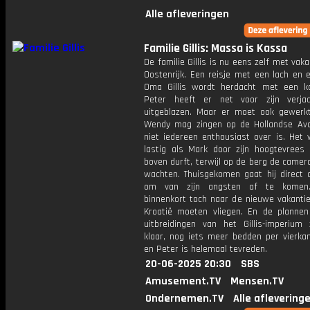
Alle afleveringen
Familie Gillis: Massa is Kassa
De familie Gillis is nu eens zelf met vaka
Oostenrijk. Een reisje met een lach en 
Oma Gillis wordt herdacht met een k
Peter heeft er net voor zijn verja
uitgeblazen. Maar er moet ook gewerk
Wendy mag zingen op de Hollandse Av
niet iedereen enthousiast over is. Het 
lastig als Mark door zijn hoogtevrees 
boven durft, terwijl op de berg de camer
wachten. Thuisgekomen gaat hij direct 
om van zijn angsten af te komen.
binnenkort toch naar de nieuwe vakantie
Kroatië moeten vliegen. En de plannen
uitbreidingen van het Gillis-imperium z
klaar, nog iets meer bedden per vierka
en Peter is helemaal tevreden.
20-06-2025 20:30
SBS
Amusement.TV
Mensen.TV
Ondernemen.TV
Alle aflevering