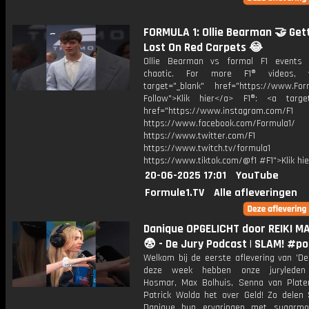
FORMULA 1: Ollie Bearman 🤝 Get
Lost On Red Carpets 😂
Ollie Bearman vs formal F1 events 
chaotic. For more F1® videos, 
target="_blank" href="https://www.For
Follow">Klik hier</a> F1®: <a target
href="https://www.instagram.com/F1
https://www.facebook.com/Formula1/
https://www.twitter.com/F1
https://www.twitch.tv/formula1
https://www.tiktok.com/@f1 #F1">Klik hi
20-06-2025 17:01
YouTube
Formule1.TV
Alle afleveringen
Danique OPGELICHT door REIKI M
😨 - De Jury Podcast | SLAM! #p
Welkom bij de eerste aflevering van 'De
deze week hebben onze juryleden
Hosmar, Max Bolhuis, Senna van Plate
Patrick Wolda het over Geld! Zo delen
Danique hun ervaringen met sugarm