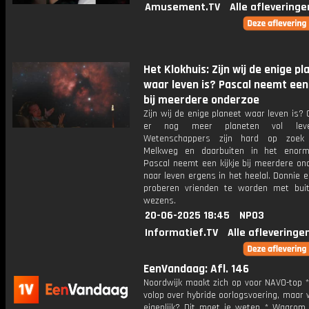
Amusement.TV
Alle afleveringe
Het Klokhuis: Zijn wij de enige pl
waar leven is? Pascal neemt een 
bij meerdere onderzoe
Zijn wij de enige planeet waar leven is?
er nog meer planeten vol leve
Wetenschappers zijn hard op zoek
Melkweg en daarbuiten in het enorm
Pascal neemt een kijkje bij meerdere on
naar leven ergens in het heelal. Donnie 
proberen vrienden te worden met bui
wezens.
20-06-2025 18:45
NPO3
Informatief.TV
Alle afleveringe
EenVandaag: Afl. 146
Noordwijk maakt zich op voor NAVO-top *
volop over hybride oorlogsvoering, maar 
eigenlijk? Dit moet je weten * Waarom 