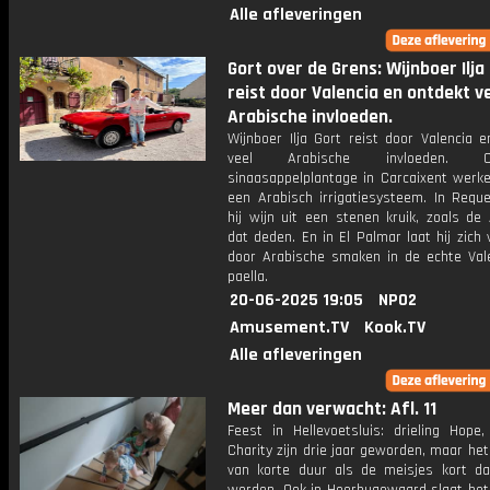
Alle afleveringen
Gort over de Grens: Wijnboer Ilja
reist door Valencia en ontdekt v
Arabische invloeden.
Wijnboer Ilja Gort reist door Valencia 
veel Arabische invloeden.
sinaasappelplantage in Carcaixent werk
een Arabisch irrigatiesysteem. In Reque
hij wijn uit een stenen kruik, zoals de
dat deden. En in El Palmar laat hij zich
door Arabische smaken in de echte Val
paella.
20-06-2025 19:05
NPO2
Amusement.TV
Kook.TV
Alle afleveringen
Meer dan verwacht: Afl. 11
Feest in Hellevoetsluis: drieling Hope,
Charity zijn drie jaar geworden, maar het 
van korte duur als de meisjes kort da