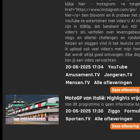
kijkje hier: - Instagram: <a target
href="https://www.instagram.com/gio/
hier</a> ben Giovanni en ik probeer het 
YouTube te entertainen met video's! Al mi
zijn in 1080p, dat betekent dus HD! 
video's als verhalen over levensgebeur
vlogs en allerlei challenges en rando
Reizen en vloggen vind ik het leukste o
Ik upload ook veel video's met mijn fam
dat wordt altijd goed ontvangen. Elke da
kan jij een video verwachten.
20-06-2025 17:34
YouTube
Amusement.TV
Jongeren.TV
Mensen.TV
Alle afleveringen
MotoGP van Italië: Highlights vrij
Van dit programma is geen informatie be
20-06-2025 17:30
Ziggo
Formul
Sporten.TV
Alle afleveringen