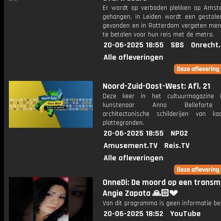
Er wordt op verboden plekken op Ams
gehangen, in Leiden wordt een gestole
gevonden en in Rotterdam vergeten me
te betalen voor hun reis met de metro.
20-06-2025 18:55
SBS
Onrecht
Alle afleveringen
Noord-Zuid-Oost-West: Afl. 21
Deze keer in het cultuurmagazine 
kunstenaar Anna Belleforte
architectonische schilderijen van k
plattegronden.
20-06-2025 18:55
NPO2
Amusement.TV
Reis.TV
Alle afleveringen
OnneDi: De moord op een transme
Angie Zapata 🙏🏻💔
Van dit programma is geen informatie be
20-06-2025 18:52
YouTube