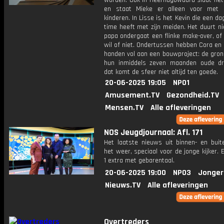
worden. Ook in Heerhugowaard slaat het 
en staat Mieke er alleen voor met 
kinderen. In Lisse is het Kevin die een dag
time heeft met zijn meiden. Het duurt ni
papa ondergaat een flinke make-over, of 
wil of niet. Ondertussen hebben Cora en 
handen vol aan een bouwproject: de gron
hun inmiddels zeven maanden oude dri
dat komt de sfeer niet altijd ten goede.
20-06-2025 19:05
NPO1
Amusement.TV
Gezondheid.TV
Mensen.TV
Alle afleveringen
NOS Jeugdjournaal: Afl. 171
Het laatste nieuws uit binnen- en buit
het weer, speciaal voor de jonge kijker.
1 extra met gebarentaal.
20-06-2025 19:00
NPO3
Jonger
Nieuws.TV
Alle afleveringen
Overtreders