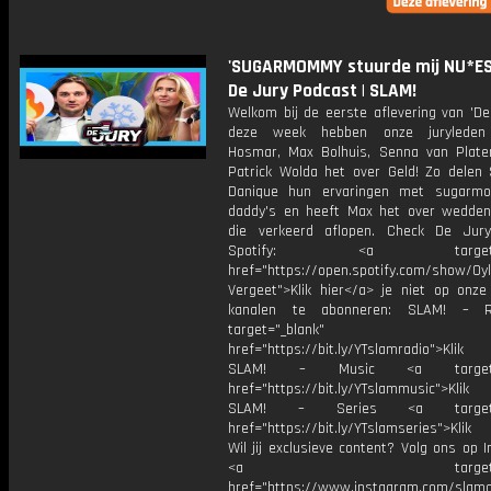
'SUGARMOMMY stuurde mij NU*ES'
De Jury Podcast | SLAM!
Welkom bij de eerste aflevering van 'De
deze week hebben onze juryleden
Hosmar, Max Bolhuis, Senna van Plate
Patrick Wolda het over Geld! Zo delen
Danique hun ervaringen met sugarm
daddy's en heeft Max het over wedde
die verkeerd aflopen. Check De Jur
Spotify: <a target="_
href="https://open.spotify.com/show/0
Vergeet">Klik hier</a> je niet op onze
kanalen te abonneren: SLAM! – 
target="_blank"
href="https://bit.ly/YTslamradio">Klik
SLAM! – Music <a target="_
href="https://bit.ly/YTslammusic">Klik
SLAM! – Series <a target="
href="https://bit.ly/YTslamseries">Klik
Wil jij exclusieve content? Volg ons op 
<a target="_bl
href="https://www.instagram.com/slamoff