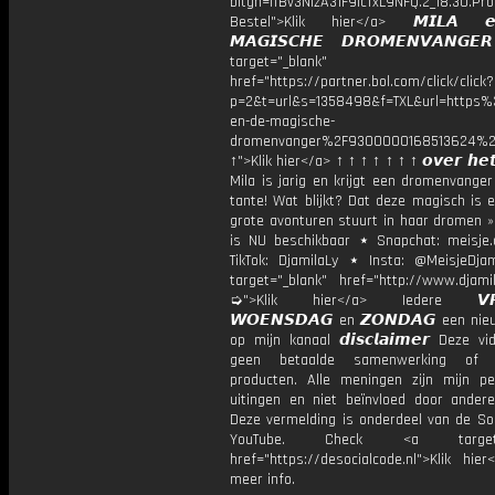
bltgh=lfBv3NIzA31F9IcTxL9NFQ.2_18.30.Pro
Bestel">Klik hier</a> 𝙈𝙄𝙇𝘼 
𝙈𝘼𝙂𝙄𝙎𝘾𝙃𝙀 𝘿𝙍𝙊𝙈𝙀𝙉𝙑𝘼𝙉𝙂
target="_blank"
href="https://partner.bol.com/click/click?
p=2&t=url&s=1358498&f=TXL&url=http
en-de-magische-
dromenvanger%2F9300000168513624%2
↑">Klik hier</a> ↑ ↑ ↑ ↑ ↑ ↑ ↑ 𝙤𝙫𝙚𝙧 𝙝𝙚𝙩
Mila is jarig en krijgt een dromenvange
tante! Wat blijkt? Dat deze magisch is 
grote avonturen stuurt in haar dromen »
is NU beschikbaar ⋆ Snapchat: meisje.
TikTok: DjamilaLy ⋆ Insta: @MeisjeDja
target="_blank" href="http://www.djamil
➭">Klik hier</a> Iedere 𝙑𝙍𝙄
𝙒𝙊𝙀𝙉𝙎𝘿𝘼𝙂 en 𝙕𝙊𝙉𝘿𝘼𝙂 een ni
op mijn kanaal 𝙙𝙞𝙨𝙘𝙡𝙖𝙞𝙢𝙚𝙧 Deze v
geen betaalde samenwerking of 
producten. Alle meningen zijn mijn per
uitingen en niet beïnvloed door andere 
Deze vermelding is onderdeel van de Soc
YouTube. Check <a target="
href="https://desocialcode.nl">Klik hie
meer info.