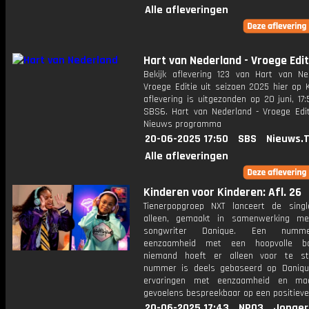
Alle afleveringen
Hart van Nederland - Vroege Edit
Bekijk aflevering 123 van Hart van Ne
Vroege Editie uit seizoen 2025 hier op 
aflevering is uitgezonden op 20 juni, 17:
SBS6. Hart van Nederland - Vroege Edit
Nieuws programma
20-06-2025 17:50
SBS
Nieuws.
Alle afleveringen
Kinderen voor Kinderen: Afl. 26
Tienerpopgroep NXT lanceert de sin
alleen, gemaakt in samenwerking me
songwriter Danique. Een numm
eenzaamheid met een hoopvolle bo
niemand hoeft er alleen voor te st
nummer is deels gebaseerd op Daniqu
ervaringen met eenzaamheid en ma
gevoelens bespreekbaar op een positieve
20-06-2025 17:43
NPO3
Jonger