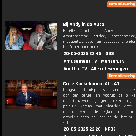
Bij Andy in de Auto
Estelle Cruijff bij Andy in de 
Amsterdamse actrice, presentatrice
modeontwerpster en succesvolle onde
heeft net haar boek uit.
20-06-2025 22:45
SBS
Amusement.TV
Mensen.TV
Voetbal.TV
Alle afleveringen
Café Kockelmann: Afl. 41
Haagse hoofdrolspelers en smaakmakers
aan om terug- en vooruit te blikk
debatten, wandelgangen en verhaallijn
politiek. Samen met sidekick Mats 
neemt Sven de kijker mee in
ontwikkelingen en legt politici het vu
schenen.
20-06-2025 22:20
NPO2