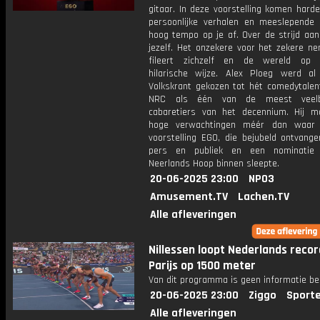
gitaar. In deze voorstelling komen hard
persoonlijke verhalen en meeslepende l
hoog tempo op je af. Over de strijd aa
jezelf. Het onzekere voor het zekere ne
fileert zichzelf en de wereld op 
hilarische wijze. Alex Ploeg werd a
Volkskrant gekozen tot hét comedytalen
NRC als één van de meest veelb
cabaretiers van het decennium. Hij m
hoge verwachtingen méér dan waar 
voorstelling EGO, die bejubeld ontvange
pers en publiek en een nominatie
Neerlands Hoop binnen sleepte.
20-06-2025 23:00
NPO3
Amusement.TV
Lachen.TV
Alle afleveringen
Nillessen loopt Nederlands recor
Parijs op 1500 meter
Van dit programma is geen informatie be
20-06-2025 23:00
Ziggo
Sport
Alle afleveringen