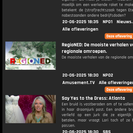
moeilijk om een werkende raket te mak
betekent de (straf)rechtszaak tegen Ete
nabestaanden andere bedrijfsdoden?
20-06-2025 18:35
NPO1
Nieuws
Alle afleveringen
RegioNED: De mooiste verhalen v
regionale omroepen.
De mooiste verhalen van de regionale om
20-06-2025 18:30
NPO2
Amusement.TV
Alle afleveringe
Say Yes to the Dress: Atlanta
Een bruid is vastberaden om af te valle
in haar droomjurk past. Een andere br
verliefd op een jurk die ze eigenlijk
betalen, maar vraagt Lori toch of z
passen.
20-06-2025 18:30
SBS