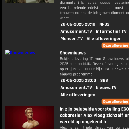
diamanten? Is het een goede investering
een fonkelende edelsteen een must al
trouwen nu ook de lab grown diamant aa
wint?
20-06-2025 23:10
NPO2
Amusement.TV
Informatief.TV
Mensen.TV
Alle afleveringen
Shownieuws
Bekijk aflevering 171 van Shownieuws ui
2025 hier op KIJK. Deze aflevering is u
op 20 juni, 23:00 uur bij SBS6. Shownie
Nieuws programma
20-06-2025 23:00
SBS
Amusement.TV
Nieuws.TV
Alle afleveringen
In zijn bejubelde voorstelling EGO
cabaretier Alex Ploeg zichzelf e
wereld op ongekend h
Alex is een triple threat van comedy