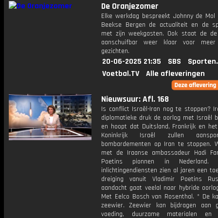
De Oranjezomer
Elke werkdag bespreekt Johnny de Mol 
Beekse Bergen de actualiteit en de s
met zijn weekgasten. Ook staat de de 
aanschuifbar weer klaar voor meer
gezichten.
20-06-2025 21:35
SBS
Sporten
Voetbal.TV
Alle afleveringen
Nieuwsuur: Afl. 168
Is conflict Israël-Iran nog te stoppen? Ir
diplomatieke druk de oorlog met Israël 
en hoopt dat Duitsland, Frankrijk en he
Koninkrijk Israël zullen aansp
bombardementen op Iran te stoppen. 
met de Iraanse ambassadeur Hadi Far
Poetins pionnen in Nederland. 
inlichtingendiensten zien al jaren een 
dreiging vanuit Vladimir Poetins Ru
aandacht gaat veelal naar hybride oorlo
Met Eelco Bosch van Rosenthal. * De k
zeewier. Zeewier kan bijdragen aan 
voeding, duurzame materialen en 