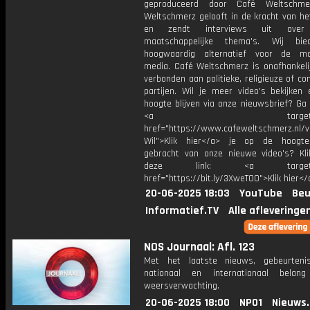
geproduceerd door Café Weltschme
Weltschmerz gelooft in de kracht van he
en zendt interviews uit over 
maatschappelijke thema's. Wij bi
hoogwaardig alternatief voor de ma
media. Café Weltschmerz is onafhankelij
verbonden aan politieke, religieuze of c
partijen. Wil je meer video's bekijken
hoogte blijven via onze nieuwsbrief? Ga
<a target="_bl
href="https://www.cafeweltschmerz.nl/v
Wil">Klik hier</a> je op de hoogt
gebracht van onze nieuwe video's? Kl
deze link: <a target="_
href="https://bit.ly/3XweTO0">Klik hier</
20-06-2025 18:03
YouTube
Beu
Informatief.TV
Alle afleveringe
NOS Journaal: Afl. 123
Met het laatste nieuws, gebeurteni
nationaal en internationaal bela
weersverwachting.
20-06-2025 18:00
NPO1
Nieuws