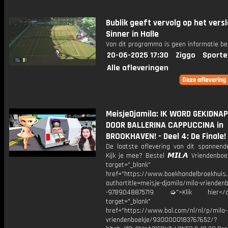
Bublik geeft vervolg op het vers
Sinner in Halle
Van dit programma is geen informatie be
20-06-2025 17:30
Ziggo
Sporte
Alle afleveringen
MeisjeDjamila: IK WORD GEKIDNA
DOOR BALLERINA CAPPUCCINA in
BROOKHAVEN! - Deel 4: De Finale! |
De laatste aflevering van dit spannende
Kijk je mee? Bestel 𝙈𝙄𝙇𝘼 Vriendenbo
target="_blank"
href="https://www.boekhandelbroekhuis.
authortitle=meisje-djamila/mila-vriendenb
-9789048875719 ➭">Klik hier
target="_blank"
href="https://www.bol.com/nl/nl/p/mila-
vriendenboekje/9300000183767652/?