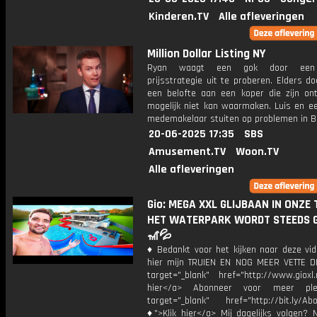
Kinderen.TV
Alle afleveringen
Million Dollar Listing NY
Ryan waagt een gok door een
prijsstrategie uit te proberen. Elders do
een belofte aan een koper die zijn ont
mogelijk niet kan waarmaken. Luis en e
medemakelaar stuiten op problemen in Br
20-06-2025 17:35
SBS
Amusement.TV
Woon.TV
Alle afleveringen
Gio: MEGA XXL GLIJBAAN IN ONZE 
HET WATERPARK WORDT STEEDS 
🎢💦
♦ Bedankt voor het kijken naar deze vid
hier mijn TRUIEN EN NOG MEER VETTE D
target="_blank" href="http://www.gioxl.
hier</a> Abonneer voor meer ple
target="_blank" href="http://bit.ly/Ab
♦">Klik hier</a> Mij dagelijks volgen?