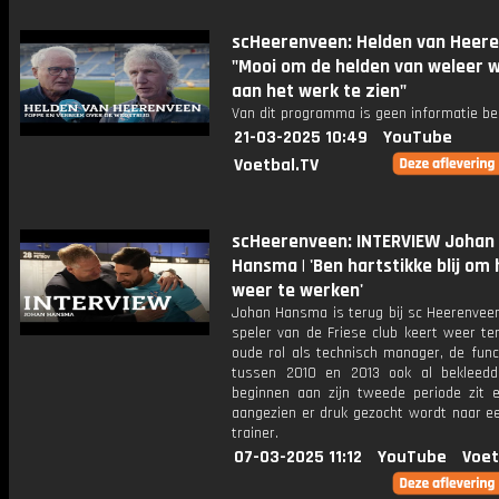
scHeerenveen: Helden van Heere
"Mooi om de helden van weleer 
aan het werk te zien"
Van dit programma is geen informatie be
21-03-2025 10:49
YouTube
Voetbal.TV
scHeerenveen: INTERVIEW Johan
Hansma | 'Ben hartstikke blij om 
weer te werken'
Johan Hansma is terug bij sc Heerenveen
speler van de Friese club keert weer ter
oude rol als technisch manager, de funct
tussen 2010 en 2013 ook al bekleedd
beginnen aan zijn tweede periode zit er
aangezien er druk gezocht wordt naar e
trainer.
07-03-2025 11:12
YouTube
Voet