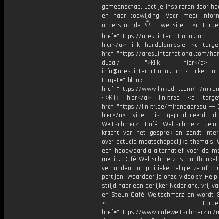
gemeenschap. Laat je inspireren door ha
en haar toewijding! Voor meer inform
onderstaande 👇 •⁠ ⁠⁠website : <a targe
href="https://aresuinternational.com
hier</a> ⁠⁠link handelsmissie: <a targe
href="https://aresuinternational.com/ha
dubai/ •⁠">Klik hier</a> ⁠
info@aresuinternational.com •⁠ ⁠⁠Linked In 
target="_blank"
href="https://www.linkedin.com/in/mira
•⁠">Klik hier</a> ⁠linktree <a target
href="https://linktr.ee/mirandaaresu --- 
hier</a> video is geproduceerd d
Weltschmerz. Café Weltschmerz gelo
kracht van het gesprek en zendt inter
over actuele maatschappelijke thema's. 
een hoogwaardig alternatief voor de m
media. Café Weltschmerz is onafhankelij
verbonden aan politieke, religieuze of c
partijen. Waardeer je onze video's? Help
strijd naar een eerlijker Nederland, vrij v
en Steun Café Weltschmerz en wordt 
<a target="_bl
href="https://www.cafeweltschmerz.nl/m