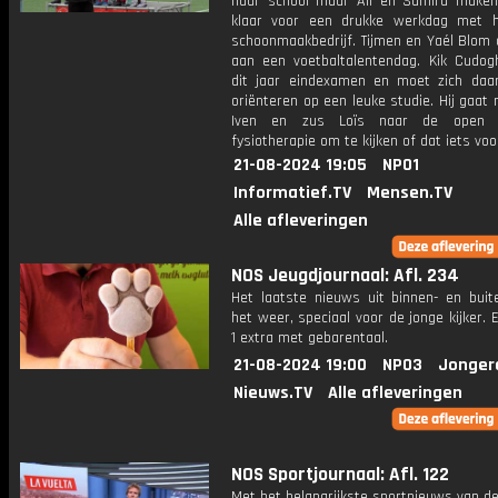
naar school maar Ali en Samira maken
klaar voor een drukke werkdag met 
schoonmaakbedrijf. Tijmen en Yaél Blom
aan een voetbaltalentendag. Kik Cudo
dit jaar eindexamen en moet zich da
oriënteren op een leuke studie. Hij gaat
Iven en zus Loïs naar de open 
fysiotherapie om te kijken of dat iets voo
21-08-2024 19:05
NPO1
Informatief.TV
Mensen.TV
Alle afleveringen
NOS Jeugdjournaal: Afl. 234
Het laatste nieuws uit binnen- en buit
het weer, speciaal voor de jonge kijker.
1 extra met gebarentaal.
21-08-2024 19:00
NPO3
Jonger
Nieuws.TV
Alle afleveringen
NOS Sportjournaal: Afl. 122
Met het belangrijkste sportnieuws van de