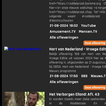
href="https://roddelpraat.backme.org Ch
hier</a> onze nieuwe webshop: <a target
href="https://roddelpraat.shop Tot">Kli
volgende week! #roddelpraat #
#dennisschouten
21-08-2024 18:02
YouTube
Amusement.TV
Mensen.TV
Alle afleveringen
Hart van Nederland - Vroege Edit
Bekijk aflevering 168 van Hart van Ne
Vroege Editie uit seizoen 2024 hier op 
aflevering is uitgezonden op 21 augustus,
bij SBS6. Hart van Nederland - Vroege Edi
Nieuws programma
21-08-2024 17:50
SBS
Nieuws.T
Alle afleveringen
Het Verborgen Eiland: Afl. 43
Er worden steeds meer zieke zeehonden
in de Waddenzee. En i