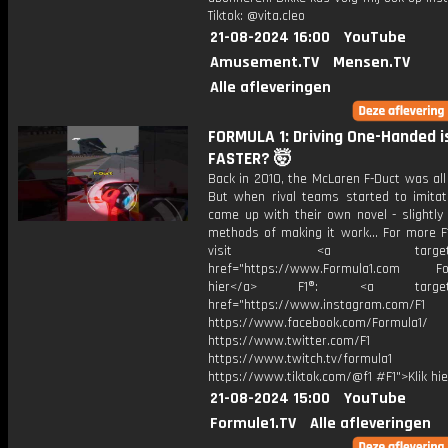
Tiktok: @vita.cleo
21-08-2024 16:00
YouTube
Amusement.TV
Mensen.TV
Alle afleveringen
FORMULA 1: Driving One-Handed i
FASTER? 🤯
Back in 2010, the McLaren F-Duct was all
But when rival teams started to imitate
came up with their own novel - slightly
methods of making it work... For more F
visit <a target="_b
href="https://www.Formula1.com Fol
hier</a> F1®: <a target="_
href="https://www.instagram.com/F1
https://www.facebook.com/Formula1/
https://www.twitter.com/F1
https://www.twitch.tv/formula1
https://www.tiktok.com/@f1 #F1">Klik hi
21-08-2024 15:00
YouTube
Formule1.TV
Alle afleveringen