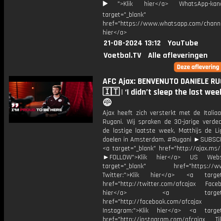
▶️">Klik hier</a> WhatsApp-kan
target="_blank"
href="https://www.whatsapp.com/chann
hier</a>
21-08-2024 13:12
YouTube
Voetbal.TV
Alle afleveringen
AFC Ajax: BENVENUTO DANIELE RU
🇮🇹 | ‘I didn’t sleep the last we
😅
Ajax heeft zich versterkt met de Italia
Rugani. Wij spraken de 30-jarige verded
de lastige laatste week, Matthijs de Li
doelen in Amsterdam. #Rugani ►SUBS
<a target="_blank" href="http://ajax.ms
►FOLLOW">Klik hier</a> US Webs
target="_blank" href="https://www
Twitter:">Klik hier</a> <a target=
href="http://twitter.com/afcajax Facebo
hier</a> <a target="_
href="http://facebook.com/afcajax
Instagram:">Klik hier</a> <a target
href="http://instagram.com/afcajax TikT