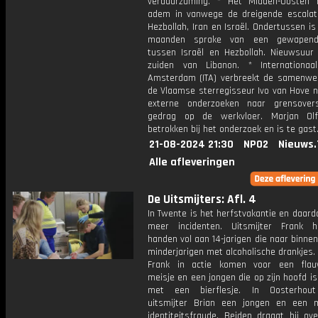
verduurzaming. * Het Midden-Oosten
adem in vanwege de dreigende escalat
Hezbollah, Iran en Israël. Ondertussen is 
maanden sprake van een gewapend 
tussen Israël en Hezbollah. Nieuwsuur 
zuiden van Libanon. * Internationaa
Amsterdam (ITA) verbreekt de samenwe
de Vlaamse sterregisseur Ivo van Hove n
externe onderzoeken naar grensovers
gedrag op de werkvloer. Marjan Ol
betrokken bij het onderzoek en is te gast
21-08-2024 21:30
NPO2
Nieuws.
Alle afleveringen
De Uitsmijters: Afl. 4
In Twente is het herfstvakantie en daardo
meer incidenten. Uitsmijter Frank h
handen vol aan 14-jarigen die naar binnen
minderjarigen met alcoholische drankjes
Frank in actie komen voor een flau
meisje en een jongen die op zijn hoofd i
met een bierflesje. In Oosterhout
uitsmijter Brian een jongen en een 
identiteitsfraude. Beiden draagt hij ov