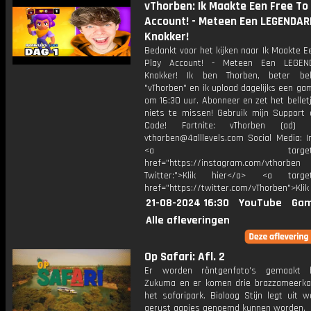
vThorben: Ik Maakte Een Free To 
Account! - Meteen Een LEGENDAR
Knokker!
Bedankt voor het kijken naar Ik Maakte E
Play Account! - Meteen Een LEGEN
Knokker! Ik ben Thorben, beter be
"vThorben" en ik upload dagelijks een ga
om 16:30 uur. Abonneer en zet het belle
niets te missen! Gebruik mijn Support 
Code! Fortnite: vThorben (ad) B
vthorben@4alllevels.com Social Media: I
<a target="_bl
href="https://instagram.com/vthorben
Twitter:">Klik hier</a> <a target=
href="https://twitter.com/vThorben">Klik
21-08-2024 16:30
YouTube
Gam
Alle afleveringen
Op Safari: Afl. 2
Er worden röntgenfoto's gemaakt b
Zukuma en er komen drie brazzameerka
het safaripark. Bioloog Stijn legt uit 
gerust aapjes genoemd kunnen worden.