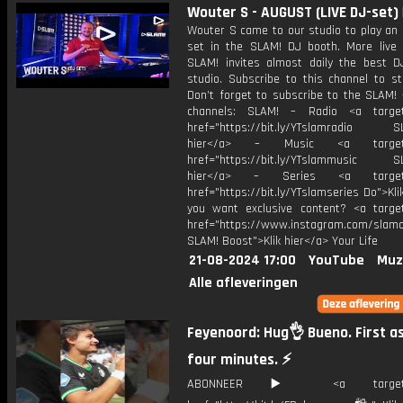
Wouter S - AUGUST (LIVE DJ-set) 
Wouter S came to our studio to play a
set in the SLAM! DJ booth. More live
SLAM! invites almost daily the best D
studio. Subscribe to this channel to st
Don’t forget to subscribe to the SLAM! 
channels: SLAM! – Radio <a target=
href="https://bit.ly/YTslamradio SL
hier</a> – Music <a target="
href="https://bit.ly/YTslammusic SL
hier</a> – Series <a target="
href="https://bit.ly/YTslamseries Do">Kli
you want exclusive content? <a target
href="https://www.instagram.com/slamof
SLAM! Boost">Klik hier</a> Your Life
21-08-2024 17:00
YouTube
Muz
Alle afleveringen
Feyenoord: Hug👌 Bueno. First as
four minutes. ⚡️
ABONNEER ▶️ <a target="_