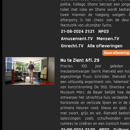
politie. Collega Shano betrapt een jong
toilet met coke en Shano wordt bedreig
twee mannen de toegang weigert. 
afterparty is het chaos aan de deu
feestcafé van uitsmijter Tycho.
21-08-2024 21:21
NPO3
Amusement.TV
Mensen.TV
Onrecht.TV
Alle afleveringen
Nu te Zien!: Afl. 29
Precies 100 jaar geleden o
meubelontwerper Gerrit Rietveld een hui
eigenzinnige Truus Schröder. Rietveld 
een uitbundig experiment van, helemaal i
van kunststroming De Stijl. Directeur v
Museum Marc de Beyer bekijkt hoe d
ontwerper het Utrechtse huis verdeelde 
horizontale en verticale lijnen en in de
primaire kleuren rood, blauw en geel, 
met zwart, grijs en wit. Rietveld bedac
oplossingen, zoals schuifwanden om
ruimtes te creëren en een iconisch hoek
21-08-2024 21:20
NPO2
Cultuur