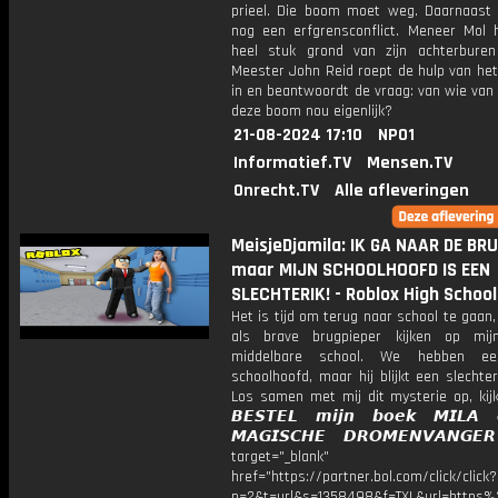
prieel. Die boom moet weg. Daarnaast 
nog een erfgrensconflict. Meneer Mol 
heel stuk grond van zijn achterburen 
Meester John Reid roept de hulp van het
in en beantwoordt de vraag: van wie van 
deze boom nou eigenlijk?
21-08-2024 17:10
NPO1
Informatief.TV
Mensen.TV
Onrecht.TV
Alle afleveringen
MeisjeDjamila: IK GA NAAR DE BR
maar MIJN SCHOOLHOOFD IS EEN
SLECHTERIK! - Roblox High School
Het is tijd om terug naar school te gaan,
als brave brugpieper kijken op mij
middelbare school. We hebben e
schoolhoofd, maar hij blijkt een slechteri
Los samen met mij dit mysterie op, kij
𝘽𝙀𝙎𝙏𝙀𝙇 𝙢𝙞𝙟𝙣 𝙗𝙤𝙚𝙠 𝙈𝙄𝙇𝘼
𝙈𝘼𝙂𝙄𝙎𝘾𝙃𝙀 𝘿𝙍𝙊𝙈𝙀𝙉𝙑𝘼𝙉𝙂
target="_blank"
href="https://partner.bol.com/click/click?
p=2&t=url&s=1358498&f=TXL&url=http