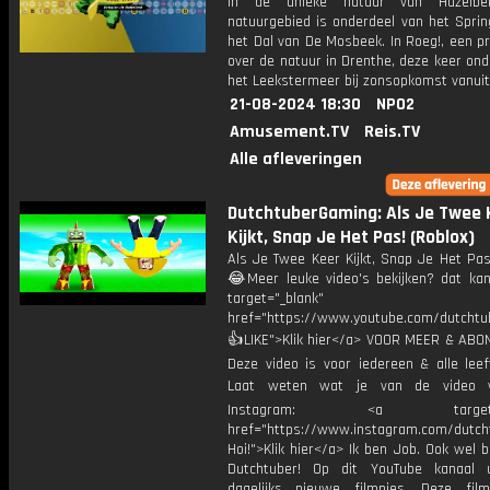
in de unieke natuur van Hazelbe
natuurgebied is onderdeel van het Sprin
het Dal van De Mosbeek. In Roeg!, een 
over de natuur in Drenthe, deze keer on
het Leekstermeer bij zonsopkomst vanuit
21-08-2024 18:30
NPO2
Amusement.TV
Reis.TV
Alle afleveringen
DutchtuberGaming: Als Je Twee 
Kijkt, Snap Je Het Pas! (Roblox)
Als Je Twee Keer Kijkt, Snap Je Het Pas
😂Meer leuke video's bekijken? dat kan 
target="_blank"
href="https://www.youtube.com/dutcht
👍LIKE">Klik hier</a> VOOR MEER & ABO
Deze video is voor iedereen & alle leef
Laat weten wat je van de video v
Instagram: <a target="_
href="https://www.instagram.com/dutch
Hoi!">Klik hier</a> Ik ben Job. Ook wel 
Dutchtuber! Op dit YouTube kanaal 
dagelijks nieuwe filmpjes. Deze film