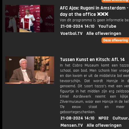
AFC Ajax: Rugani in Amsterdam - 
day at the office ❌❌❌
Van dit programma is geen informatie be
21-08-2024 14:10
YouTube
Voetbal.TV
Alle afleveringen
Tussen Kunst en Kitsch: Afl. 14
In het Cobra Museum komt een tazza
schaal, aan bod. Men schonk hier vroege
en dan kwam er uit de middelste bol een
tevoorschijn. Dat wordt Hansje in 
genoemd. Dit soort tazza's met een ver
figuurtje in het midden zijn erg zeldza
Emiel Aardewerk neemt een kijkj
Zilvermuseum, waar een Hansje in de kel
17e eeuw staat en meer zi
geboortegeschenken.
21-08-2024 14:10
NPO2
Cultuur
Mensen.TV
Alle afleveringen