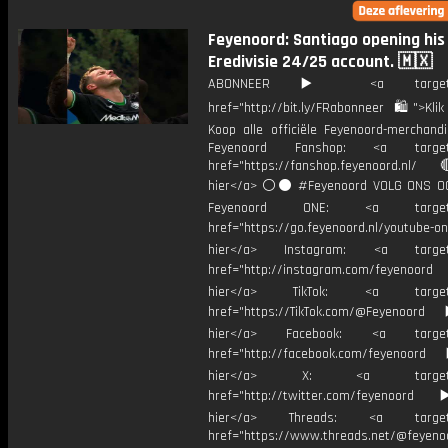
Feyenoord: Santiago opening his
Eredivisie 24/25 account. 🇲🇽
ABONNEER ▶️ <a target="_
href="http://bit.ly/FRabonneer 🛍">Klik
Koop alle officiële Feyenoord-merchandi
Feyenoord Fanshop: <a target="
href="https://fanshop.feyenoord.nl/
hier</a> ⚪️⚫ #Feyenoord VOLG ONS OO
Feyenoord ONE: <a target="
href="https://go.feyenoord.nl/youtube-on
hier</a> Instagram: <a target=
href="http://instagram.com/feyenoord
hier</a> TikTok: <a target="
href="https://TikTok.com/@Feyenoord
hier</a> Facebook: <a target="
href="http://facebook.com/feyenoord
hier</a> X: <a target="_
href="http://twitter.com/feyenoord
hier</a> Threads: <a target="
href="https://www.threads.net/@feyeno