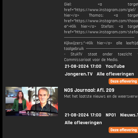
Giel: <a target="_b
href="https://www.instagram.com/giel
hier</a> Thomas: <a target="
href="https://www.instagram.com/thooo
⌾">Klik hier</a> Stefan: <a target
href="https://www.instagram.com/stefan
---------------------------------------------------------
Kijkwijzers:">Klik hier</a> alle leefti
taalgebruik -------------------------------------------
- StukTV staat onder toezicht 
Commissariaat voor de Media.
21-08-2024 17:00
YouTube
Jongeren.TV
Alle afleveringen
NOS Journaal: Afl. 209
Met het laatste nieuws en de weersverw
21-08-2024 17:00
NPO1
Nieuws.
Alle afleveringen