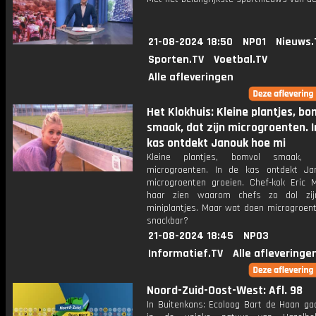
21-08-2024 18:50
NPO1
Nieuws.
Sporten.TV
Voetbal.TV
Alle afleveringen
Het Klokhuis: Kleine plantjes, bo
smaak, dat zijn microgroenten. I
kas ontdekt Janouk hoe mi
Kleine plantjes, bomvol smaak, 
microgroenten. In de kas ontdekt J
microgroenten groeien. Chef-kok Eric M
haar zien waarom chefs zo dol zi
miniplantjes. Maar wat doen microgroent
snackbar?
21-08-2024 18:45
NPO3
Informatief.TV
Alle afleveringe
Noord-Zuid-Oost-West: Afl. 98
In Buitenkans: Ecoloog Bart de Haan ga