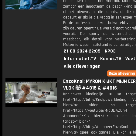
beschouwd als in het voetbal. Maar w
zomaar een jeugdteam de beschikking g
al het nieuwe, al die kennis, al die 
gebeurt er als je die vraag in een experi
En de professionele voetbalwereld voor
zijn deuren opent? De wereld gaat vooruit
vooruit. De sport, de wetenschap, 
meetbaar, elk detail voor verbetering
Meten is weten, stilstand is achteruitgan
21-08-2024 22:05
NPO3
Informatief.TV
Kennis.TV
Voet
Alle afleveringen
EnzoKnol: MYRON KIJKT MIJN EE
VLOK!🤣 #4015 & #4016
Knolpower kledinglijn ➜ <a target=
href="http://bit.ly/Knolpowerkleding Vo
hier</a> video: <a target="
href="https://youtu.be/-NgULlAZOn4
Abonneer">Klik hier</a> op dit ka
target="_blank"
href="http://bit.ly/AbonneerEnzoKnol
hier</a> speel ook games! Die kan je hi