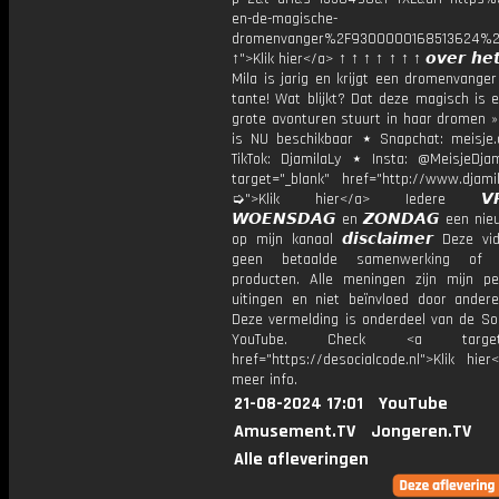
en-de-magische-
dromenvanger%2F9300000168513624%2
↑">Klik hier</a> ↑ ↑ ↑ ↑ ↑ ↑ ↑ 𝙤𝙫𝙚𝙧 𝙝𝙚𝙩
Mila is jarig en krijgt een dromenvange
tante! Wat blijkt? Dat deze magisch is 
grote avonturen stuurt in haar dromen »
is NU beschikbaar ⋆ Snapchat: meisje.
TikTok: DjamilaLy ⋆ Insta: @MeisjeDja
target="_blank" href="http://www.djamil
➭">Klik hier</a> Iedere 𝙑𝙍𝙄
𝙒𝙊𝙀𝙉𝙎𝘿𝘼𝙂 en 𝙕𝙊𝙉𝘿𝘼𝙂 een ni
op mijn kanaal 𝙙𝙞𝙨𝙘𝙡𝙖𝙞𝙢𝙚𝙧 Deze v
geen betaalde samenwerking of 
producten. Alle meningen zijn mijn per
uitingen en niet beïnvloed door andere 
Deze vermelding is onderdeel van de Soc
YouTube. Check <a target="
href="https://desocialcode.nl">Klik hie
meer info.
21-08-2024 17:01
YouTube
Amusement.TV
Jongeren.TV
Alle afleveringen