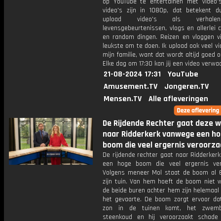
op YouTube te entertainen met video's
video's zijn in 1080p, dat betekent d
upload video's als verhale
levensgebeurtenissen, vlogs en allerlei 
en random dingen. Reizen en vloggen vi
leukste om te doen. Ik upload ook veel v
mijn familie, want dat wordt altijd goed 
Elke dag om 17:30 kan jij een video verwa
21-08-2024 17:31
YouTube
Amusement.TV
Jongeren.TV
Mensen.TV
Alle afleveringen
De Rijdende Rechter gaat deze 
naar Ridderkerk vanwege een h
boom die veel ergernis veroorza
De rijdende rechter gaat naar Ridderker
een hoge boom die veel ergernis ver
Volgens meneer Mol staat de boom al 6
zijn tuin. Van hem hoeft de boom niet 
de beide buren achter hem zijn helemaal
het gevaarte. De boom zorgt ervoor da
zon in de tuinen komt, het zwemba
steenkoud en hij veroorzaakt schad