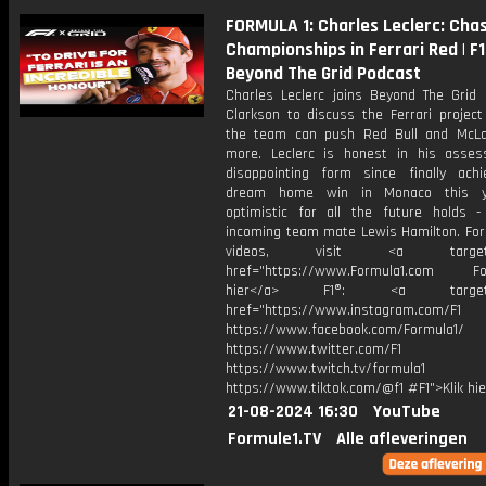
FORMULA 1: Charles Leclerc: Cha
Championships in Ferrari Red | F1
Beyond The Grid Podcast
Charles Leclerc joins Beyond The Grid
Clarkson to discuss the Ferrari projec
the team can push Red Bull and McL
more. Leclerc is honest in his asse
disappointing form since finally achi
dream home win in Monaco this y
optimistic for all the future holds - 
incoming team mate Lewis Hamilton. For
videos, visit <a target="_
href="https://www.Formula1.com Fol
hier</a> F1®: <a target="_
href="https://www.instagram.com/F1
https://www.facebook.com/Formula1/
https://www.twitter.com/F1
https://www.twitch.tv/formula1
https://www.tiktok.com/@f1 #F1">Klik hi
21-08-2024 16:30
YouTube
Formule1.TV
Alle afleveringen