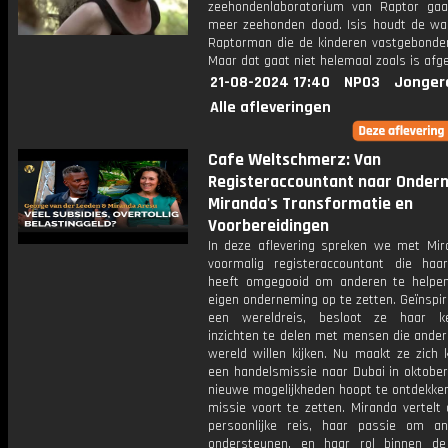
zeehondenlaboratorium van Raptor ga
meer zeehonden dood. Isis houdt de wac
Raptorman die de kinderen vastgebonde
Maar dat gaat niet helemaal zoals is afg
21-08-2024 17:40
NPO3
Jonger
Alle afleveringen
Cafe Weltschmerz: Van
Registeraccountant naar Onder
Miranda's Transformatie en
Voorbereidingen
In deze aflevering spreken we met Mir
voormalig registeraccountant die haar
heeft omgegooid om anderen te helpe
eigen onderneming op te zetten. Geïnspi
een wereldreis, besloot ze haar k
inzichten te delen met mensen die ander
wereld willen kijken. Nu maakt ze zich 
een handelsmissie naar Dubai in oktober
nieuwe mogelijkheden hoopt te ontdekke
missie voort te zetten. Miranda vertelt
persoonlijke reis, haar passie om a
ondersteunen, en haar rol binnen d