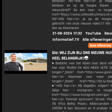
doneren/ Wil">Klik hier</a> je mee
bekijken en op de hoogte blijven 
nieuwsbrief? Ga dan naar: <a target
href="https://www.cafeweltschmerz.nl/v
Wil">Klik hier</a> je op de hoogt
gebracht van onze nieuwe video's? Klik 
dan op Abonneren!
21-08-2024 17:32
YouTube
Beu
Informatief.TV
Alle afleveringe
Gio: WIJ ZIJN BIJ ONS NIEUWE HUIS
HEEL BELANGRIJK!😳
♦ Bedankt voor het kijken naar deze vid
hier mijn TRUIEN EN NOG MEER VETTE D
target="_blank" href="http://www.gioxl.
hier</a> Abonneer voor meer ple
target="_blank" href="http://bit.ly/Ab
♦">Klik hier</a> Mij dagelijks volgen?
kijkje hier: - Instagram: <a target
href="https://www.instagram.com/gio
hier</a> Fanmail opsturen? Straat: Pl
17b (Pico Bello) Plaats: Alblasserdam 
2951GN Ik ben Giovanni en ik probeer he