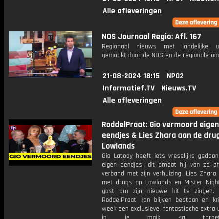
Alle afleveringen
NOS Journaal Regio: Afl. 167
Regionaal nieuws met landelijke uit
gemaakt door de NOS en de regionale om
21-08-2024 18:15
NPO2
Informatief.TV
Nieuws.TV
Alle afleveringen
RoddelPraat: Gio vermoord eigen
eendjes & Lies Zhara aan de dru
Lowlands
Gio Latooy heeft iets vreselijks gedaan
eigen eendjes, dit omdat hij van ze a
verband met zijn verhuizing. Lies Zhara
met drugs op Lowlands en Mister Nightl
gast om zijn nieuwe hit te zingen.
RoddelPraat kan blijven bestaan en kri
week een exclusieve, fantastische extra 
in je mail: <a target="_