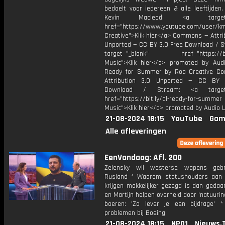
bedoelt voor iedereen & alle leeftijden
Kevin Macleod: <a target="
href="https://www.youtube.com/user/k
Creative">Klik hier</a> Commons — Attri
Unported — CC BY 3.0 Free Download / S
target="_blank" href="https://bit.
Music">Klik hier</a> promoted by Audi
Ready for Summer by Roa Creative C
Attribution 3.0 Unported — CC BY 
Download / Stream: <a target="
href="https://bit.ly/al-ready-for-summer
Music">Klik hier</a> promoted by Audio L
21-08-2024 18:15
YouTube
Gam
Alle afleveringen
EenVandaag: Afl. 200
Zelensky wil westerse wapens gebr
Rusland * Waarom statushouders aan
krijgen makkelijker gezegd is dan gedaa
en Martijn helpen overheid door 'natuurinc
boeren: 'Zo lever je een bijdrage' 
problemen bij Boeing
21-08-2024 18:15
NPO1
Nieuws.