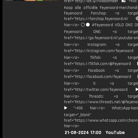
href="http://bit.ly/FRabonneer 🛍">Klik
Koop alle officiële Feyenoord-merchandi
Feyenoord Fanshop: <a target="
href="https://fanshop.feyenoord.nl/
hier</a> ⚪️⚫ #Feyenoord VOLG ONS OO
Feyenoord ONE: <a target="
href="https://go.feyenoord.nl/youtube-on
hier</a> Instagram: <a target=
href="http://instagram.com/feyenoord
hier</a> TikTok: <a target="
href="https://TikTok.com/@Feyenoord
hier</a> Facebook: <a target="
href="http://facebook.com/feyenoord
hier</a> X: <a target="_
href="http://twitter.com/feyenoord
hier</a> Threads: <a target="
href="https://www.threads.net/@feyeno
▶️">Klik hier</a> WhatsApp-kan
target="_blank"
href="https://www.whatsapp.com/chann
hier</a>
21-08-2024 17:00
YouTube