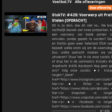
Voetbal.TV
Alle afleveringen
StukTV: #428: Voorwerp uit Pre
Stelen [OPDRACHT]
Dit is zo dom, doe dit niet na... We br
nachtelijk bezoek aan twee pretparken. 
een voorwerp van beide parken s
omruilen, zonder gepakt te worden? Gie
en Stefan gaan weer helemaal STUK voor
bepaalt welke onzin wij om de woensdag 
Dus: welke opdracht moeten we vol
uitvoeren? Stuur het in via onze socials 
of drop het in de comments! #stuktv 
#opdracht #428 #pretpark Nog geen g
ons? Volg onze socials: ●○ Insta
target="_blank"
href="http://www.instagram.com/stuktv"
hier</a> ●○ TikTok: <a target=
href="https://www.tiktok.com/@stuktv
hier</a> Snapchat: <a target="
href="https://www.snapchat.com/add/stu
hier</a> ●○ Facebook: <a target=
href="https://www.facebook.com/stuktv ---
-------------------------------------------- ⌾">K