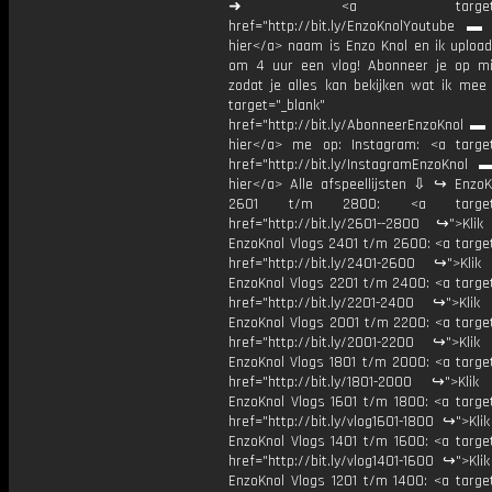
➜ <a target="_bl
href="http://bit.ly/EnzoKnolYoutube ▬ M
hier</a> naam is Enzo Knol en ik upload
om 4 uur een vlog! Abonneer je op mi
zodat je alles kan bekijken wat ik mee
target="_blank"
href="http://bit.ly/AbonneerEnzoKnol ▬ 
hier</a> me op: Instagram: <a target
href="http://bit.ly/InstagramEnzoKnol 
hier</a> Alle afspeellijsten ⇩ ↪ EnzoK
2601 t/m 2800: <a target="
href="http://bit.ly/2601--2800 ↪">Klik
EnzoKnol Vlogs 2401 t/m 2600: <a target
href="http://bit.ly/2401-2600 ↪">Klik
EnzoKnol Vlogs 2201 t/m 2400: <a target
href="http://bit.ly/2201-2400 ↪">Klik
EnzoKnol Vlogs 2001 t/m 2200: <a target
href="http://bit.ly/2001-2200 ↪">Klik
EnzoKnol Vlogs 1801 t/m 2000: <a target
href="http://bit.ly/1801-2000 ↪">Klik
EnzoKnol Vlogs 1601 t/m 1800: <a target
href="http://bit.ly/vlog1601-1800 ↪">Kli
EnzoKnol Vlogs 1401 t/m 1600: <a target
href="http://bit.ly/vlog1401-1600 ↪">Kli
EnzoKnol Vlogs 1201 t/m 1400: <a target