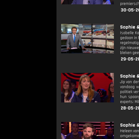
premiersch
30-05-2
Sophie &
Isabelle K
gedaan in 
regelmatig 
zijn nieuw
bleken gee
29-05-2
Sophie &
Jip van de
vandaag wa
politiek v
hun spaarg
experts: M
28-05-2
Sophie &
Heleen van
omgekomen.