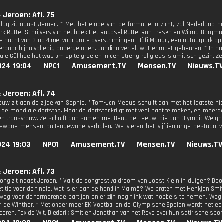
 Jeroen: Afl. 75
Plag zit naast Jeroen. * Met het einde van de formatie in zicht, zal Nederland
rk Rutte. Schrijvers van het boek Het Raadsel Rutte, Ron Fresen en Wilma Borgma
de nacht van 3 op 4 mei voor grote overstromingen. Hòfi Mango, een natuurpark o
hierdoor bijna volledig ondergelopen. Jandino vertelt wat er moet gebeuren. * In
Lale Gül hoe het was om op te groeien in een streng-religieus islamitisch gezin. Ze 
024 19:04
NPO1
Amusement.TV
Mensen.TV
Nieuws.T
 Jeroen: Afl. 74
euw zit aan de zijde van Sophie. * Tom-Jan Meeus schuift aan met het laatste n
t de mondiale dartstop. Maar de dartster krijgt met veel haat te maken, en meerd
en transvrouw. Ze schuift aan samen met Beau de Leeuw, die aan Olympic Weightlif
gewone mensen buitengewone verhalen. We vieren het vijftienjarige bestaan 
024 19:03
NPO1
Amusement.TV
Mensen.TV
Nieuws.TV
 Jeroen: Afl. 73
ong zit naast Jeroen. * Valt de songfestivaldroom van Joost Klein in duigen? Doo
etitie voor de finale. Wat is er aan de hand in Malmö? We praten met Henkjan Smit
kt weg voor de formerende partijen en er zijn nog flink wat hobbels te nemen. We
 de Winther. * Met onder meer EK Voetbal én de Olympische Spelen wordt het een
Scoren. Tex de Wit, Diederik Smit en Jonathan van het Reve over hun satirische sp