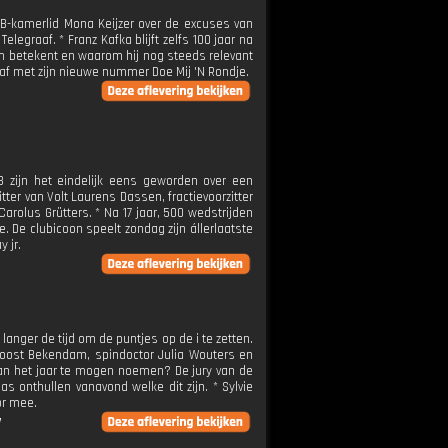
BB-kamerlid Mona Keijzer over de excuses van
egraaf. * Franz Kafka blijft zelfs 100 jaar na
hem betekent en waarom hij nog steeds relevant
l af met zijn nieuwe nummer Doe Mij 'N Rondje.
B zijn het eindelijk eens geworden over een
tter van Volt Laurens Dassen, fractievoorzitter
olus Grütters. * Na 17 jaar, 500 wedstrijden
 De clubicoon speelt zondag zijn állerlaatste
 jr.
anger de tijd om de puntjes op de i te zetten.
Joost Bekendam, spindoctor Julia Wouters en
van het jaar te mogen noemen? De jury van de
s onthullen vanavond welke dit zijn. * Sylvie
or mee.
V