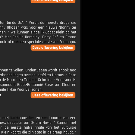
en bij de UvA. * Veruit de meeste drugs die
nny Ghosen was voor een nieuwe 'Danny ter
en. * We kunnen eindelijk Joost Klein op het
en? Met Edsilia Rombley, Barry Paf en Emma
onic af met een speciale versie van Europapa.
innen te vallen. Ondertussen wordt er ook nog
erhandelingen tussen Israël en Hamas. * Deze
ran de Munck en Casimir Schmidt. * Vanavond is
spondent Groot-Brittannië Suse van Kleef en
le Tikkie Voor De Tranen.
V
ren met luchtaanvallen en een inname van een
vaes, directeur van Oxfam Novib. * Samen met
 de eerste halve finale van het Eurovisie
ein-koorts die zijn stad in de greep houdt. *