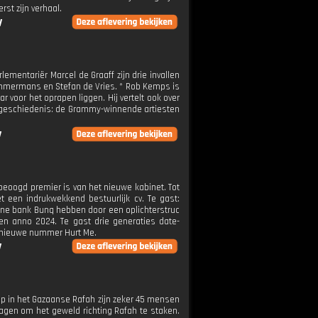
st zijn verhaal.
V
ementariër Marcel de Graaff zijn drie invallen
mmermans en Stefan de Vries. * Rob Kemps is
ar voor het oprapen liggen. Hij vertelt ook over
 popgeschiedenis: de Grammy-winnende artiesten
V
beoogd premier is van het nieuwe kabinet. Tot
 een indrukwekkend bestuurlijk cv. Te gast:
nline bank Bunq hebben door een oplichterstruc
ten anno 2024. Te gast drie generaties date-
ar nieuwe nummer Hurt Me.
V
amp in het Gazaanse Rafah zijn zeker 45 mensen
gen om het geweld richting Rafah te staken.