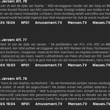
 Jeroen: Afl. 78
sen zit aan de zijde van Sophie. * NOS-verslaggever Xander van der Wulp en B
mier Ronald Plasterk aan NSC-voorman Pieter Omtzigt middels een briefje in de Tel
een van de meest invloedrijke schrijvers. Arnon Grunberg vertelt wat Kafka voor 
eekend wordt feestelijk ingeluid door Mart Hoogkamer! Hij sluit de avond muzikaa
024 19:04
NPO1
Amusement.TV
Mensen.TV
Nieuws.TV
 Jeroen: Afl. 77
leef zit aan de zijde van Jeroen. * De partijleiders van PVV, VVD, NSC en BB
akkoord. Aan tafel politiek verslaggever van de NOS Marleen de Rooy, fractievoorzi
oost Eerdmans, hoogleraar staatsrecht Wim Voermans en migratie-onderzoeker Car
 clubrecord op zijn naam, neemt cultheld Bram van Polen afscheid van PEC Zwolle.
oor de Blauwvingers. Hij is te gast met een van zijn trouwe interviewers, Hans Kraay
024 19:03
NPO1
Amusement.TV
Mensen.TV
Nieuws.TV
 Jeroen: Afl. 76
 Toorn zit aan Sophies rechterhand. * De vier formerende partijen nemen vandaag l
e nadert, of wordt die opgeschoven? We praten erover met politiek redacteur 
VVD-minister Uri Rosenthal. * Welk tv-programma maakt kans zichzelf de beste 
ipkowschijf selecteert drie genomineerden. Angela de Jong en Renate van der Ba
eedt op met haar nieuwe nummer Comic Trip en ze neemt een compleet kinderko
024 19:04
NPO1
Amusement.TV
Mensen.TV
Nieuws.T