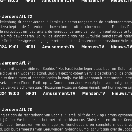
024 19:03
NPO1
Amusement.TV
Mensen.TV
Nieuws.TV
 Jeroen: Afl. 72
kelenburg zit naast Jeroen. * Femke Halsema reageert op de studentenprotest
derschept in de Rotterdamse haven komen uit cocaïne-knooppunt Ecuador. Da
 de narcostaat om gebruikers de verregaande gevolgen van hun partydrugs te ton
Malmö bewonderen. Zal hij de eindstrijd van het Eurovisie Songfestival hal
. * Om het feestgevoel in gang te zetten, sluit de Amsterdamse brassband Valvetr
024 19:01
NPO1
Amusement.TV
Mensen.TV
Nieuws.TV
 Jeroen: Afl. 71
mann zit aan de zijde van Sophie. * Het Israëlische leger staat klaar om Rafah b
ld over een wapenstilstand. Oud-VN-gezant Robert Serry is betrokken bij de ond
en er tien turners af naar de Spelen in Parijs. We blikken vooruit met turners Lo
seizoen van Planet Earth op tv. Cameraman Joris van Alphen, voormalig corre
das Dekkers schuiven aan. * Roxeanne Hazes en Ruben Annink met hun nieuwe sing
024 19:03
NPO1
Amusement.TV
Mensen.TV
Nieuws.T
 Jeroen: Afl. 70
ng zit aan de rechterhand van Sophie. * Israël blijft de druk op Hamas opvoe
bij Rafah. We bespreken het met militair historicus Christ Klep en Michiel Ser
 Schipper bespreken we de mogelijke kanshebbers en complete missers van
al. Ook burgermeester van Leeuwarden, Sybrand Buma, schuift aan over de Joost Kl