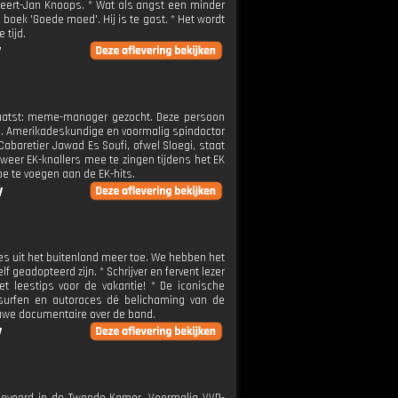
 Geert-Jan Knoops. * Wat als angst een minder
boek 'Goede moed'. Hij is te gast. * Het wordt
 tijd.
V
laatst: meme-manager gezocht. Deze persoon
en. Amerikadeskundige en voormalig spindoctor
abaretier Jawad Es Soufi, ofwel Sloegi, staat
 weer EK-knallers mee te zingen tijdens het EK
e te voegen aan de EK-hits.
V
ies uit het buitenland meer toe. We hebben het
f geadopteerd zijn. * Schrijver en fervent lezer
 leestips voor de vakantie! * De iconische
surfen en autoraces dé belichaming van de
euwe documentaire over de band.
V