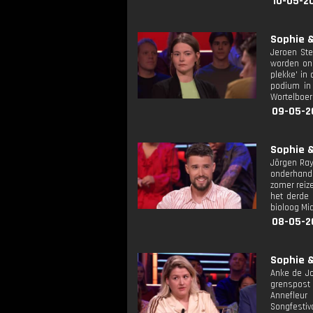
10-05-2
Sophie &
Jeroen Ste
worden on
plekke' in
podium in 
Wortelboer
09-05-2
Sophie &
Jörgen Ray
onderhande
zomer reiz
het derde 
bioloog Mi
08-05-2
Sophie &
Anke de Jo
grenspost 
Annefleur
Songfestiv