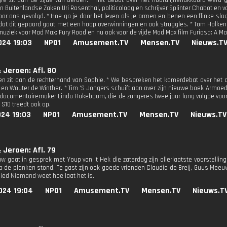
é zit aan de zijde van Jeroen. * Het debat over het hoofdlijnenakkoord werd
n Buitenlandse Zaken Uri Rosenthal, politicoloog en schrijver Splinter Chabot en 
oor ons gevolgd. * Hoe ga je door het leven als je armen en benen een flinke slag 
dat dit gepaard gaat met een hoop overwinningen en ook struggles. * Tom Holke
muziek voor Mad Max: Fury Road en nu ook voor de vijde Mad Max film Furiosa: A M
024 19:03
NPO1
Amusement.TV
Mensen.TV
Nieuws.T
 Jeroen: Afl. 80
en zit aan de rechterhand van Sophie. * We bespreken het kamerdebat over het c
 en Wouter de Winther. * Tim 'S Jongers schuift aan over zijn nieuwe boek Armo
documentairemaker Linda Hakeboom, die de zangeres twee jaar lang volgde voor 
 S10 treedt ook op.
024 19:03
NPO1
Amusement.TV
Mensen.TV
Nieuws.TV
 Jeroen: Afl. 79
w gaat in gesprek met Youp van 't Hek die zaterdag zijn allerlaatste voorstellin
p de planken stond. Te gast zijn ook goede vrienden Claudia de Breij, Guus Meeu
jflied Niemand weet hoe laat het is.
024 19:04
NPO1
Amusement.TV
Mensen.TV
Nieuws.T