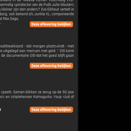
 gevoerd in de Tweede Kamer. Voormalig VVD-
voormalig spindoctor van de PvdA Julia Wouters
kleiner zijn dan anders? Eva Eikhout vertelt in
nborg, ook bekend als Junkie XL, componeerde
ad Max Saga.
V
oalitieakkoord - dat morgen plaatsvindt - met
ede uitgelegd aan mensen met geld. * S10 komt
de documentaire S10-dat het goed blijft gaan
g speelt. Samen blikken ze terug op de 50 jaar
wis en striptekenaar Kamagurka. Youp sluit af
V