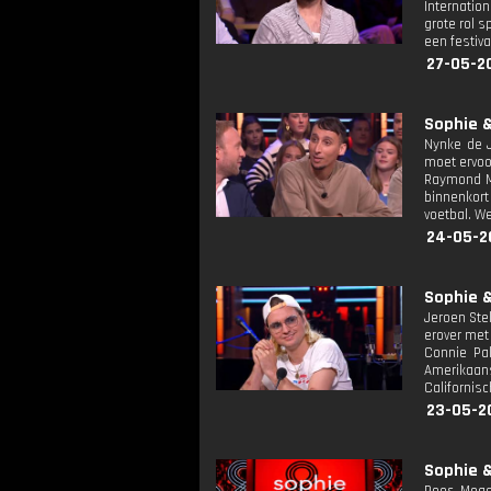
Internatio
grote rol s
een festiva
27-05-2
Sophie &
Nynke de J
moet ervoo
Raymond Me
binnenkort
voetbal. W
24-05-2
Sophie &
Jeroen Ste
erover met 
Connie Pal
Amerikaan
Californis
23-05-2
Sophie &