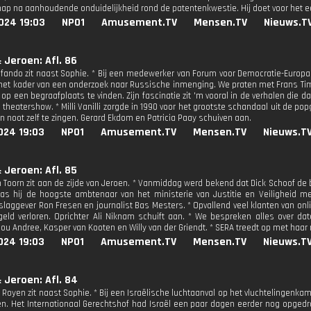
ap na aanhoudende onduidelijkheid rond de patentenkwestie. Hij doet voor het eer
024 19:03
NPO1
Amusement.TV
Mensen.TV
Nieuws.T
 Jeroen: Afl. 86
afando zit naast Sophie. * Bij een medewerker van Forum voor Democratie-Europarl
het kader van een onderzoek naar Russische inmenging. We praten met Frans Ti
op een begraafplaats te vinden. Zijn fascinatie zit 'm vooral in de verhalen die da
e theatershow. * Milli Vanilli zorgde in 1990 voor het grootste schandaal uit de
n noot zelf te zingen. Gerard Ekdom en Patricia Paay schuiven aan.
024 19:03
NPO1
Amusement.TV
Mensen.TV
Nieuws.T
 Jeroen: Afl. 85
n Toorn zit aan de zijde van Jeroen. * Vanmiddag werd bekend dat Dick Schoof de 
s hij de hoogste ambtenaar van het ministerie van Justitie en Veiligheid met
erslaggever Ron Fresen en journalist Bas Mesters. * Opvallend veel klanten van o
eld verloren. Oprichter Ali Niknam schuift aan. * We bespreken alles over da
ilou Andree, Kasper van Kooten en Willy van der Griendt. * SERA treedt op met ha
024 19:03
NPO1
Amusement.TV
Mensen.TV
Nieuws.T
 Jeroen: Afl. 84
 Royen zit naast Sophie. * Bij een Israëlische luchtaanval op het vluchtelingenk
 Het Internationaal Gerechtshof had Israël een paar dagen eerder nog opgedra