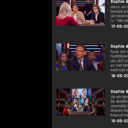
Sophie &
Jacco Jans
beoogd pre
zijn dood 
is. * Het w
17-05-2
Sophie &
Suse van K
hoofdlijnen
van JA21 J
en met het
wedstrijd v
16-05-2
Sophie &
Jip van den
De deadlin
voormalig 
Zilveren N
Kreusch tr
15-05-2