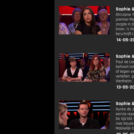
Sophie &
Ghislaine 
premier Ma
zorgde in 
broer, is 
beschrijft 
14-05-2
Sophie &
Paul de Le
behoort to
of tegen e
vertellen 
Wertheim.
13-05-2
Sophie &
Nynke de J
eerste rep
De tijd ti
met Wouter
Makkelijk 