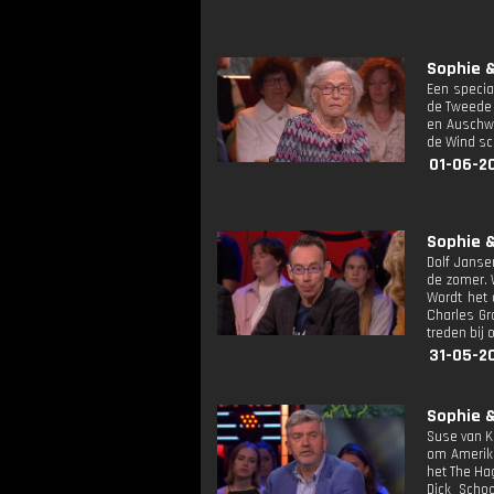
Sophie &
Een specia
de Tweede 
en Auschwi
de Wind sc
01-06-2
Sophie &
Dolf Jansen
de zomer. 
Wordt het 
Charles Gr
treden bij
31-05-2
Sophie &
Suse van K
om Amerika
het The Ha
Dick Schoo