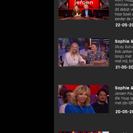
Roos Moggr
minister va
dit debat v
haar boek 
eerder de 
22-05-2
Sophie &
Olcay Guls
Rob Jetten
langs met 
met mij. En
21-05-2
Sophie &
Jeroen Pau
die Youp o
met zijn li
20-05-2