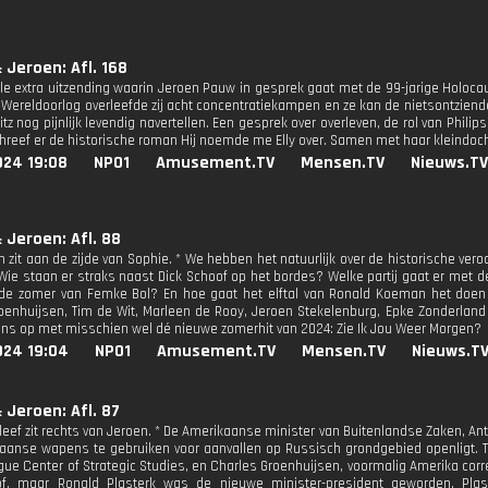
 Jeroen: Afl. 168
le extra uitzending waarin Jeroen Pauw in gesprek gaat met de 99-jarige Holocau
Wereldoorlog overleefde zij acht concentratiekampen en ze kan de nietsontzie
tz nog pijnlijk levendig navertellen. Een gesprek over overleven, de rol van Phil
hreef er de historische roman Hij noemde me Elly over. Samen met haar kleindoch
024 19:08
NPO1
Amusement.TV
Mensen.TV
Nieuws.TV
 Jeroen: Afl. 88
 zit aan de zijde van Sophie. * We hebben het natuurlijk over de historische vero
Wie staan er straks naast Dick Schoof op het bordes? Welke partij gaat er met d
de zomer van Femke Bol? En hoe gaat het elftal van Ronald Koeman het doen
oenhuijsen, Tim de Wit, Marleen de Rooy, Jeroen Stekelenburg, Epke Zonderland 
 ons op met misschien wel dé nieuwe zomerhit van 2024: Zie Ik Jou Weer Morgen?
024 19:04
NPO1
Amusement.TV
Mensen.TV
Nieuws.T
 Jeroen: Afl. 87
leef zit rechts van Jeroen. * De Amerikaanse minister van Buitenlandse Zaken, An
anse wapens te gebruiken voor aanvallen op Russisch grondgebied openligt. Te g
gue Center of Strategic Studies, en Charles Groenhuijsen, voormalig Amerika corr
f, maar Ronald Plasterk was de nieuwe minister-president geworden. Plaste