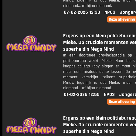
Mindy. Eigenlijk is dat Mieke, maar
niemand... of bijna niemand.
07-02-2026 12:30
NPO3
Jonger
Ergens op een klein politieburea
Mieke. Op cruciale momenten ver
superheldin Mega Mind
In een doorsnee provinciestadje op 
politiebureau werkt Mieke. Haar baa
knappe collega Toby slagen er maar ni
maar één misdaad op te lossen. Op het
moment verschijnt telkens superhel
Mindy. Eigenlijk is dat Mieke, maar
niemand... of bijna niemand.
01-02-2026 12:55
NPO3
Jonger
Ergens op een klein politieburea
Mieke. Op cruciale momenten ver
superheldin Mega Mind