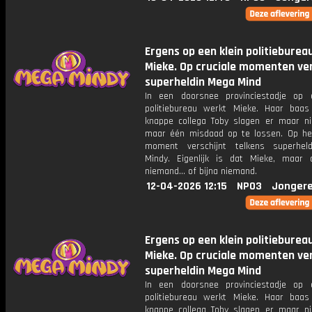
Ergens op een klein politieburea
Mieke. Op cruciale momenten ver
superheldin Mega Mind
In een doorsnee provinciestadje op 
politiebureau werkt Mieke. Haar baa
knappe collega Toby slagen er maar ni
maar één misdaad op te lossen. Op het
moment verschijnt telkens superhel
Mindy. Eigenlijk is dat Mieke, maar
niemand... of bijna niemand.
12-04-2026 12:15
NPO3
Jongere
Ergens op een klein politieburea
Mieke. Op cruciale momenten ver
superheldin Mega Mind
In een doorsnee provinciestadje op 
politiebureau werkt Mieke. Haar baa
knappe collega Toby slagen er maar ni