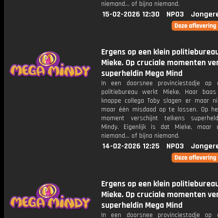
niemand... of bijna niemand.
15-02-2026 12:30
NPO3
Jonger
Ergens op een klein politieburea
Mieke. Op cruciale momenten ver
superheldin Mega Mind
In een doorsnee provinciestadje op 
politiebureau werkt Mieke. Haar baa
knappe collega Toby slagen er maar ni
maar één misdaad op te lossen. Op het
moment verschijnt telkens superhel
Mindy. Eigenlijk is dat Mieke, maar
niemand... of bijna niemand.
14-02-2026 12:25
NPO3
Jonger
Ergens op een klein politieburea
Mieke. Op cruciale momenten ver
superheldin Mega Mind
In een doorsnee provinciestadje op 