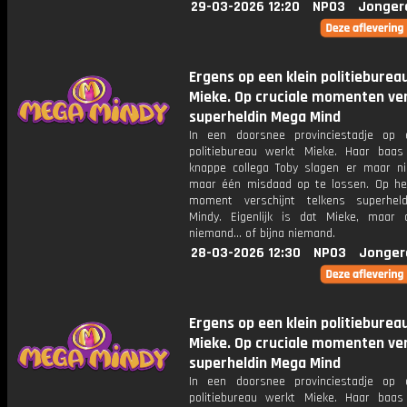
29-03-2026 12:20
NPO3
Jonger
Ergens op een klein politieburea
Mieke. Op cruciale momenten ver
superheldin Mega Mind
In een doorsnee provinciestadje op 
politiebureau werkt Mieke. Haar baa
knappe collega Toby slagen er maar ni
maar één misdaad op te lossen. Op het
moment verschijnt telkens superhel
Mindy. Eigenlijk is dat Mieke, maar
niemand... of bijna niemand.
28-03-2026 12:30
NPO3
Jonger
Ergens op een klein politieburea
Mieke. Op cruciale momenten ver
superheldin Mega Mind
In een doorsnee provinciestadje op 
politiebureau werkt Mieke. Haar baa