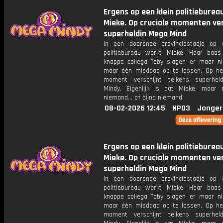
Ergens op een klein politieburea
Mieke. Op cruciale momenten ver
superheldin Mega Mind
In een doorsnee provinciestadje op 
politiebureau werkt Mieke. Haar baa
knappe collega Toby slagen er maar ni
maar één misdaad op te lossen. Op het
moment verschijnt telkens superhel
Mindy. Eigenlijk is dat Mieke, maar
niemand... of bijna niemand.
08-02-2026 12:45
NPO3
Jonger
Ergens op een klein politieburea
Mieke. Op cruciale momenten ver
superheldin Mega Mind
In een doorsnee provinciestadje op 
politiebureau werkt Mieke. Haar baa
knappe collega Toby slagen er maar ni
maar één misdaad op te lossen. Op het
moment verschijnt telkens superhel