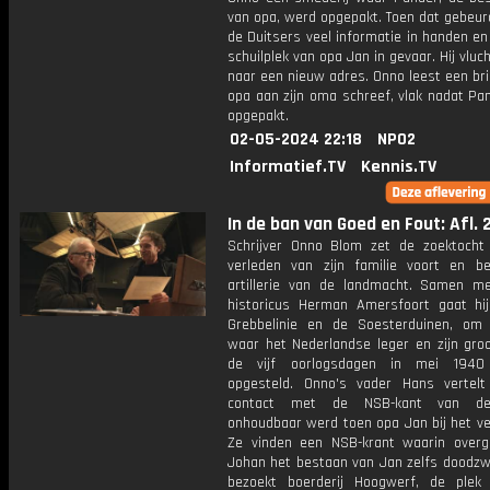
van opa, werd opgepakt. Toen dat gebeur
de Duitsers veel informatie in handen e
schuilplek van opa Jan in gevaar. Hij vluch
naar een nieuw adres. Onno leest een brie
opa aan zijn oma schreef, vlak nadat Pa
opgepakt.
02-05-2024 22:18
NPO2
Informatief.TV
Kennis.TV
In de ban van Goed en Fout: Afl. 
Schrijver Onno Blom zet de zoektocht
verleden van zijn familie voort en b
artillerie van de landmacht. Samen met
historicus Herman Amersfoort gaat hi
Grebbelinie en de Soesterduinen, om 
waar het Nederlandse leger en zijn groo
de vijf oorlogsdagen in mei 1940
opgesteld. Onno's vader Hans vertel
contact met de NSB-kant van de
onhoudbaar werd toen opa Jan bij het ve
Ze vinden een NSB-krant waarin overg
Johan het bestaan van Jan zelfs doodzwi
bezoekt boerderij Hoogwerf, de ple