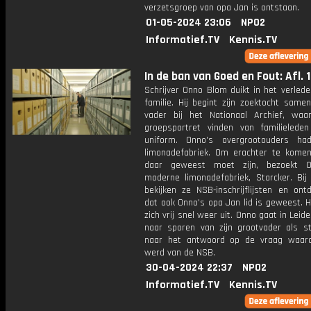
verzetsgroep van opa Jan is ontstaan.
01-05-2024 23:06
NPO2
Informatief.TV
Kennis.TV
In de ban van Goed en Fout: Afl. 1
Schrijver Onno Blom duikt in het verlede
familie. Hij begint zijn zoektocht same
vader bij het Nationaal Archief, wa
groepsportret vinden van familielede
uniform. Onno's overgrootouders ha
limonadefabriek. Om erachter te kome
daar geweest moet zijn, bezoekt 
moderne limonadefabriek, Starcker. Bij
bekijken ze NSB-inschrijflijsten en ont
dat ook Onno's opa Jan lid is geweest. H
zich vrij snel weer uit. Onno gaat in Leid
naar sporen van zijn grootvader als s
naar het antwoord op de vraag waaro
werd van de NSB.
30-04-2024 22:37
NPO2
Informatief.TV
Kennis.TV