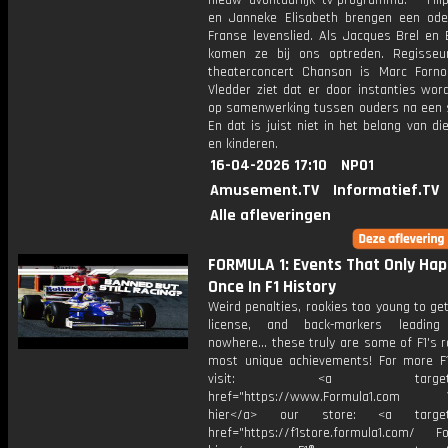
nieuw avontuurlijk tv-programma. * Fili
en Janneke Elisabeth brengen een od
Franse levenslied. Als Jacques Brel en 
komen ze bij ons optreden. Regisse
theaterconcert Chanson is Marc Forno.
Vledder ziet dat er door instanties wor
op samenwerking tussen ouders na een s
En dat is juist niet in het belang van d
en kinderen.
16-04-2026 17:10
NPO1
Amusement.TV
Informatief.TV
Alle afleveringen
FORMULA 1: Events That Only Ha
Once In F1 History
Weird penalties, rookies too young to get
license, and back-markers leadin
nowhere... these truly are some of F1's 
most unique achievements! For more F1
visit: <a target="_b
href="https://www.Formula1.com Vis
hier</a> our store: <a target=
href="https://f1store.formula1.com/ Fol