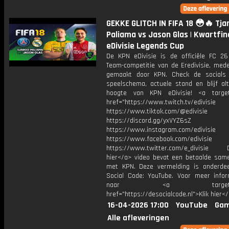
GEKKE GLITCH IN FIFA 18 😳🔥 Tja
Paliama vs Jason Glas | Kwartfin
eDivisie Legends Cup
De KPN eDivisie is de officiële FC 26
Team-competitie van de Eredivisie, mede
gemaakt door KPN. Check de socials
speelschema, actuele stand en blijf alt
hoogte van KPN eDivisie! <a target
href="https://www.twitch.tv/edivisie
https://www.tiktok.com/@edivisie
https://discord.gg/yxVYZ6sZ
https://www.instagram.com/edivisie
https://www.facebook.com/edivisie
https://www.twitter.com/e_divisie D
hier</a> video bevat een betaalde sam
met KPN. Deze vermelding is onderde
Social Code: YouTube. Voor meer infor
naar <a target="_b
href="https://desocialcode.nl">Klik hier<
16-04-2026 17:00
YouTube
Gam
Alle afleveringen