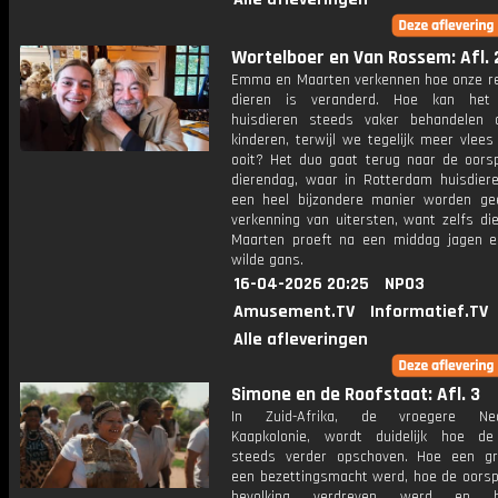
Wortelboer en Van Rossem: Afl. 
Emma en Maarten verkennen hoe onze re
dieren is veranderd. Hoe kan he
huisdieren steeds vaker behandelen 
kinderen, terwijl we tegelijk meer vlee
ooit? Het duo gaat terug naar de oors
dierendag, waar in Rotterdam huisdier
een heel bijzondere manier worden ge
verkenning van uitersten, want zelfs di
Maarten proeft na een middag jagen e
wilde gans.
16-04-2026 20:25
NPO3
Amusement.TV
Informatief.TV
Alle afleveringen
Simone en de Roofstaat: Afl. 3
In Zuid-Afrika, de vroegere Ned
Kaapkolonie, wordt duidelijk hoe d
steeds verder opschoven. Hoe een gr
een bezettingsmacht werd, hoe de oorspr
bevolking verdreven werd en 