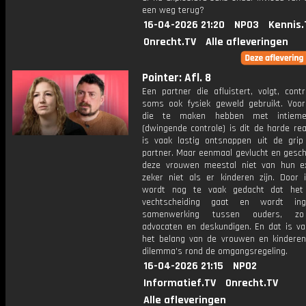
een weg terug?
16-04-2026 21:20
NPO3
Kennis.
Onrecht.TV
Alle afleveringen
Pointer: Afl. 8
Een partner die afluistert, volgt, cont
soms ook fysiek geweld gebruikt. Voo
die te maken hebben met intieme
(dwingende controle) is dit de harde real
is vaak lastig ontsnappen uit de grip
partner. Maar eenmaal gevlucht en gesch
deze vrouwen meestal niet van hun ex
zeker niet als er kinderen zijn. Door i
wordt nog te vaak gedacht dat he
vechtscheiding gaat en wordt in
samenwerking tussen ouders, zo
advocaten en deskundigen. En dat is vaa
het belang van de vrouwen en kinderen
dilemma's rond de omgangsregeling.
16-04-2026 21:15
NPO2
Informatief.TV
Onrecht.TV
Alle afleveringen