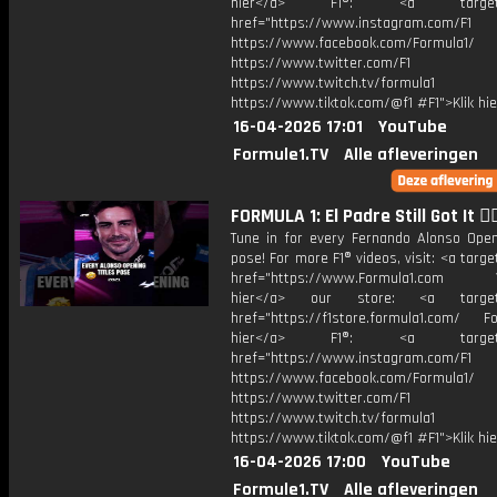
hier</a> F1®: <a target="_
href="https://www.instagram.com/F1
https://www.facebook.com/Formula1/
https://www.twitter.com/F1
https://www.twitch.tv/formula1
https://www.tiktok.com/@f1 #F1">Klik hi
16-04-2026 17:01
YouTube
Formule1.TV
Alle afleveringen
FORMULA 1: El Padre Still Got It 😮‍
Tune in for every Fernando Alonso Openi
pose! For more F1® videos, visit: <a targe
href="https://www.Formula1.com Vis
hier</a> our store: <a target=
href="https://f1store.formula1.com/ Fol
hier</a> F1®: <a target="_
href="https://www.instagram.com/F1
https://www.facebook.com/Formula1/
https://www.twitter.com/F1
https://www.twitch.tv/formula1
https://www.tiktok.com/@f1 #F1">Klik hi
16-04-2026 17:00
YouTube
Formule1.TV
Alle afleveringen