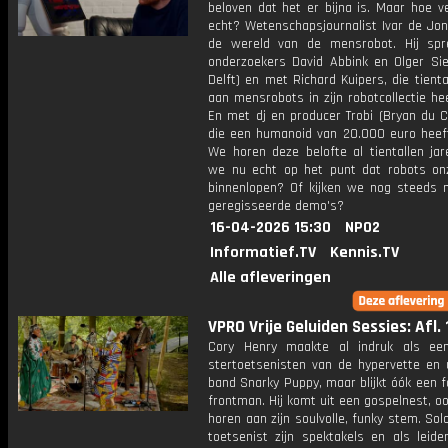
beloven dat het er bijna is. Maar hoe v
echt? Wetenschapsjournalist Ivar de Jon
de wereld van de mensrobot. Hij sp
onderzoekers David Abbink en Olger Sie
Delft) en met Richard Kuipers, die tienta
aan mensrobots in zijn robotcollectie he
En met dj en producer Trobi (Bryan du C
die een humanoid van 20.000 euro heeft
We horen deze belofte al tientallen jar
we nu echt op het punt dat robots on
binnenlopen? Of kijken we nog steeds 
geregisseerde demo's?
16-04-2026 15:30
NPO2
Informatief.TV
Kennis.TV
Alle afleveringen
VPRO Vrije Geluiden Sessies: Afl. 
Cory Henry maakte al indruk als ee
stertoetsenisten van de hypervette en 
band Snarky Puppy, maar blijkt óók een 
frontman. Hij komt uit een gospelnest, o
horen aan zijn soulvolle, funky stem. Sol
toetsenist zijn spektakels en als leide