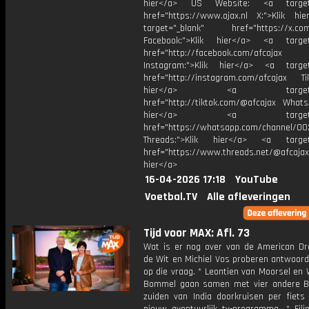
hier</a> US Website: <a target=
href="https://www.ajax.nl X:">Klik hi
target="_blank" href="https://x.co
Facebook:">Klik hier</a> <a target
href="http://facebook.com/afcajax
Instagram:">Klik hier</a> <a target
href="http://instagram.com/afcajax TikT
hier</a> <a target="_
href="http://tiktok.com/@afcajax WhatsA
hier</a> <a target="_
href="https://whatsapp.com/channel/
Threads:">Klik hier</a> <a target=
href="https://www.threads.net/@afcajax
hier</a>
16-04-2026 17:18
YouTube
Voetbal.TV
Alle afleveringen
Tijd voor MAX: Afl. 73
Wat is er nog over van de American D
de Wit en Michiel Vos proberen antwoord
op die vraag. * Leontien van Moorsel en
Bommel gaan samen met vier andere B
zuiden van India doorkruisen per fiets