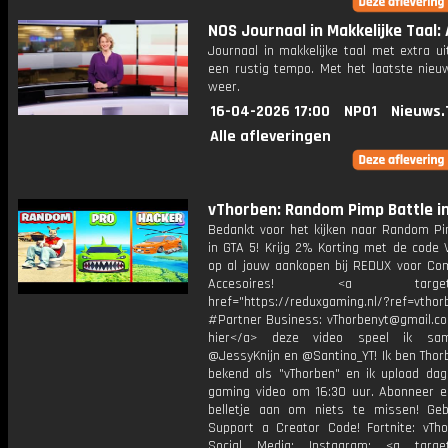
NOS Journaal in Makkelijke Taal: 
Journaal in makkelijke taal met extra ui
een rustig tempo. Met het laatste nieu
weer.
16-04-2026 17:00
NPO1
Nieuws.
Alle afleveringen
vThorben: Random Pimp Battle in
Bedankt voor het kijken naar Random Pi
in GTA 5! Krijg 2% Korting met de code
op al jouw aankopen bij REDUX voor Co
Accesoires! <a target="_
href="https://reduxgaming.nl/?ref=vthor
#Partner Business: vThorbenyt@gmail.com
hier</a> deze video speel ik s
@JessyKnijn en @Santino_YT! Ik ben Thor
bekend als "vThorben" en ik upload dage
gaming video om 16:30 uur. Abonneer e
belletje aan om niets te missen! Geb
Support a Creator Code! Fortnite: vTho
Social Media: Instagram: <a target