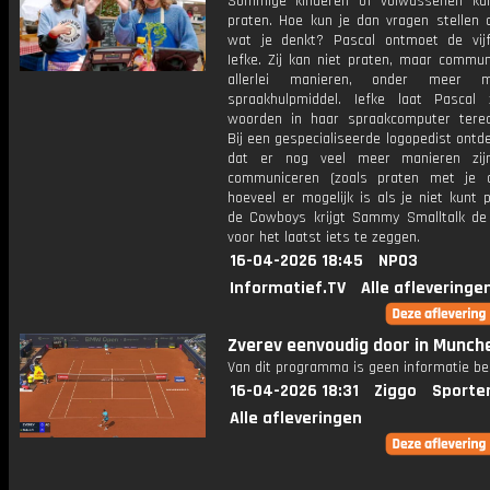
Sommige kinderen of volwassenen ku
praten. Hoe kun je dan vragen stellen 
wat je denkt? Pascal ontmoet de vijft
Iefke. Zij kan niet praten, maar commun
allerlei manieren, onder meer 
spraakhulpmiddel. Iefke laat Pascal
woorden in haar spraakcomputer tere
Bij een gespecialiseerde logopedist ontd
dat er nog veel meer manieren zi
communiceren (zoals praten met je 
hoeveel er mogelijk is als je niet kunt p
de Cowboys krijgt Sammy Smalltalk d
voor het laatst iets te zeggen.
16-04-2026 18:45
NPO3
Informatief.TV
Alle afleveringe
Zverev eenvoudig door in Munch
Van dit programma is geen informatie be
16-04-2026 18:31
Ziggo
Sporte
Alle afleveringen