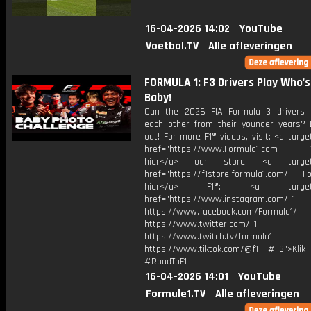
16-04-2026 14:02
YouTube
Voetbal.TV
Alle afleveringen
FORMULA 1: F3 Drivers Play Who's
Baby!
Can the 2026 FIA Formula 3 drivers 
each other from their younger years? L
out! For more F1® videos, visit: <a targe
href="https://www.Formula1.com Vis
hier</a> our store: <a target=
href="https://f1store.formula1.com/ Fol
hier</a> F1®: <a target="_
href="https://www.instagram.com/F1
https://www.facebook.com/Formula1/
https://www.twitter.com/F1
https://www.twitch.tv/formula1
https://www.tiktok.com/@f1 #F3">Klik
#RoadToF1
16-04-2026 14:01
YouTube
Formule1.TV
Alle afleveringen