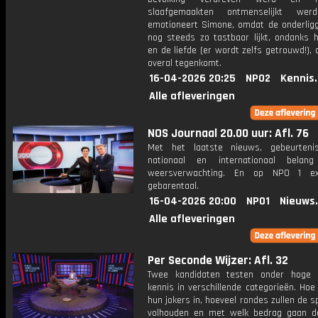
slaafgemaakten ontmenselijkt wer
emotioneert Simone, omdat de onderligg
nog steeds zo tastbaar lijkt, ondanks h
en de liefde (er wordt zelfs getrouwd!), 
overal tegenkomt.
16-04-2026 20:25
NPO2
Kennis
Alle afleveringen
NOS Journaal 20.00 uur: Afl. 76
Met het laatste nieuws, gebeurteni
nationaal en internationaal bela
weersverwachting. En op NPO 1 e
gebarentaal.
16-04-2026 20:00
NPO1
Nieuws
Alle afleveringen
Per Seconde Wijzer: Afl. 32
Twee kandidaten testen onder hoge 
kennis in verschillende categorieën. Hoe 
hun jokers in, hoeveel rondes zullen de s
volhouden en met welk bedrag gaan d