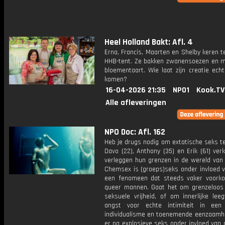
Heel Holland Bakt: Afl. 4
Erna, Francis, Maarten en Shelby keren t
HHB-tent. Ze bakken zwanensoezen en 
bloementaart. Wie laat zijn creatie echt
komen?
16-04-2026 21:35
NPO1
Kook.TV
Alle afleveringen
NPO Doc: Afl. 162
Heb je drugs nodig om extatische seks t
Davo (22), Anthony (35) en Erik (61) ve
verleggen hun grenzen in de wereld van
Chemsex is (groeps)seks onder invloed v
een fenomeen dat steeds vaker voork
queer mannen. Gaat het om grenzeloos
seksuele vrijheid, of om innerlijke lee
angst voor echte intimiteit in een
individualisme en toenemende eenzaamhe
er na explosieve seks onder invloed van