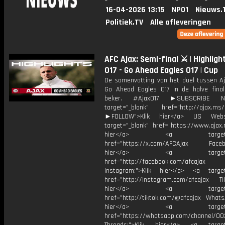
16-04-2026 13:15
NPO1
Nieuws.
Politiek.TV
Alle afleveringen
AFC Ajax: Semi-final ⚔️ | Highligh
O17 - Go Ahead Eagles O17 | Cup
De samenvatting van het duel tussen Aj
Go Ahead Eagles O17 in de halve fina
beker. #AjaxO17 ►SUBSCRIBE
target="_blank" href="http://ajax.ms/
►FOLLOW">Klik hier</a> US Webs
target="_blank" href="https://www.ajax.n
hier</a> <a target="_
href="https://x.com/AFCAjax Facebo
hier</a> <a target="_
href="http://facebook.com/afcajax
Instagram:">Klik hier</a> <a target
href="http://instagram.com/afcajax TikT
hier</a> <a target="_
href="http://tiktok.com/@afcajax WhatsA
hier</a> <a target="_
href="https://whatsapp.com/channel/