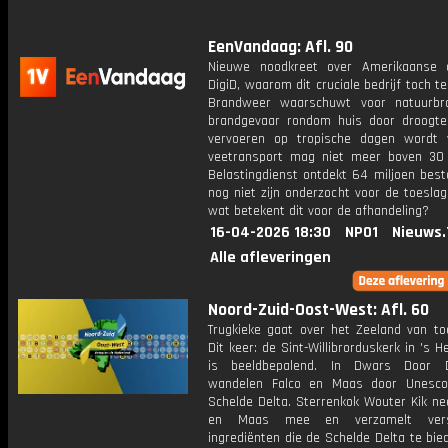
EenVandaag: Afl. 90
Nieuwe noodkreet over Amerikaanse 
DigiD, waarom dit cruciale bedrijf toch te
Brandweer waarschuwt voor natuurbr
brandgevaar rondom huis door droogte
vervoeren op tropische dagen wordt 
veetransport mag niet meer boven 30
Belastingdienst ontdekt 64 miljoen best
nog niet zijn onderzocht voor de toeslag
wat betekent dit voor de afhandeling?
16-04-2026 18:30
NPO1
Nieuws.
Alle afleveringen
Noord-Zuid-Oost-West: Afl. 60
Trugkieke gaat over het Zeeland van to
Dit keer: de Sint-Willibrorduskerk in 's 
is beeldbepalend. In Dwars Door 
wandelen Falco en Maas door Unesco
Schelde Delta. Sterrenkok Wouter Kik ne
en Maas mee en verzamelt versc
ingrediënten die de Schelde Delta te bie