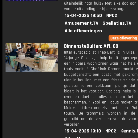
uiteindelijk naar huis? Met elke dag aan
van de uitzending de kijkersvraag.
16-04-2026 19:50
NPO2
Amusement.TV
Spelletjes.TV
Alle afleveringen
BinnensteBuiten: Afl. 68
Interieurspecialist Theo-Bert is in Gilze
14-jarige Suze zijn hulp heeft ingeroep
een hippere woonkamer waar het hele g
thuis voelt. * Chef-kok Ramon maakt e
budgetgerecht: een pasta met gekarame
uien in bouillon, met een frisse salade e
geelster is een zeldzaam plantje dat 
bloeit in het voorjaar. Ecoloog Ineke is 
over en doet er alles aan om het p
beschermen. * Yopi en Fagus maken tra
Molukse tifa-trommels met een Rot
touch. De trommels worden in de 
gebruikt om de verhalen van de voor
vertellen.
16-04-2026 19:10
NPO2
Kennis.