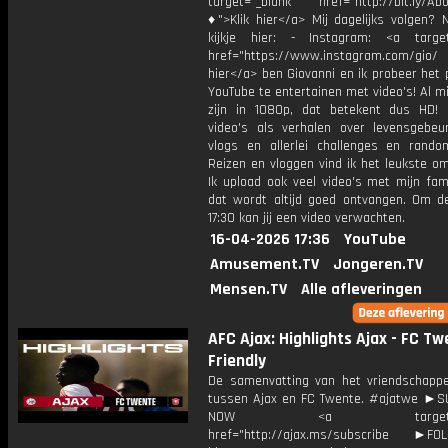
target="_blank" href="http://bit.ly/Ab
♦">Klik hier</a> Mij dagelijks volgen?
kijkje hier: - Instagram: <a target
href="https://www.instagram.com/gio/
hier</a> ben Giovanni en ik probeer het 
YouTube te entertainen met video's! Al mi
zijn in 1080p, dat betekent dus HD! 
video's als verhalen over levensgebeur
vlogs en allerlei challenges en rando
Reizen en vloggen vind ik het leukste o
Ik upload ook veel video's met mijn fam
dat wordt altijd goed ontvangen. Om 
17:30 kan jij een video verwachten.
16-04-2026 17:36
YouTube
Amusement.TV
Jongeren.TV
Mensen.TV
Alle afleveringen
AFC Ajax: Highlights Ajax - FC Tw
Friendly
De samenvatting van het vriendschappel
tussen Ajax en FC Twente. #ajatwe ►
NOW <a target="_b
href="http://ajax.ms/subscribe ►FOL