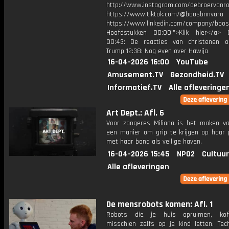
http://www.instagram.com/debroervanr
https://www.tiktok.com/@boosbnnvara
https://www.linkedin.com/company/boos
Hoofdstukken 00:00:">Klik hier</a> 
00:43: De reacties van christenen 
Trump 12:38: Nog even over Hawija
16-04-2026 16:00
YouTube
Amusement.TV
Gezondheid.TV
Informatief.TV
Alle afleveringe
Art Dept.: Afl. 6
Voor zangeres Miliana is het maken v
een manier om grip te krijgen op haar 
met haar band als veilige haven.
16-04-2026 15:45
NPO2
Cultuur
Alle afleveringen
De mensrobots komen: Afl. 1
Robots die je huis opruimen, koffi
misschien zelfs op je kind letten. Tech