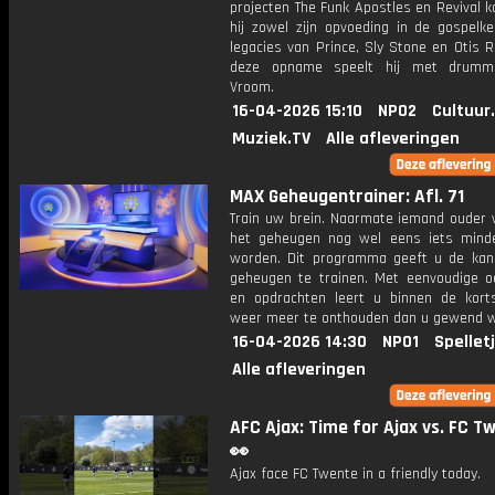
projecten The Funk Apostles en Revival k
hij zowel zijn opvoeding in de gospelke
legacies van Prince, Sly Stone en Otis R
deze opname speelt hij met drumm
Vroom.
16-04-2026 15:10
NPO2
Cultuur
Muziek.TV
Alle afleveringen
MAX Geheugentrainer: Afl. 71
Train uw brein. Naarmate iemand ouder w
het geheugen nog wel eens iets mind
worden. Dit programma geeft u de ka
geheugen te trainen. Met eenvoudige o
en opdrachten leert u binnen de kort
weer meer te onthouden dan u gewend 
16-04-2026 14:30
NPO1
Spellet
Alle afleveringen
AFC Ajax: Time for Ajax vs. FC T
👀
Ajax face FC Twente in a friendly today.