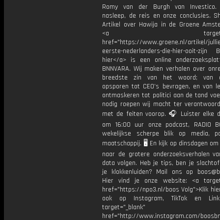
Romy van der Burgh van Investico.
nasleep, de reis en onze conclusies. S
Artikel over Hawija in de Groene Ams
<a target="_bl
href="https://www.groene.nl/artikel/jullie
eerste-nederlanders-die-hier-ooit-zijn 
hier</a> is een online onderzoekspla
BNNVARA. Wij maken verhalen over onre
breedste zin van het woord; van op
opsporen tot CEO’s bevragen, en van l
ontmaskeren tot politici aan de tand vo
nodig roepen wij macht ter verantwoordi
met de feiten voorop. 🎧 Luister elke 
om 16:00 uur onze podcast, RADIO B
wekelijkse scherpe blik op media, po
maatschappij. 🖥️ En kijk op dinsdagen om
naar de grotere onderzoeksverhalen v
data volgen. Heb je tips, ben je slachtof
je klokkenluiden? Mail ons op boos@bn
Hier vind je onze website: <a target
href="https://npo3.nl/boos Volg">Klik hi
ook op Instagram, TikTok en Link
target="_blank"
href="http://www.instagram.com/boosb