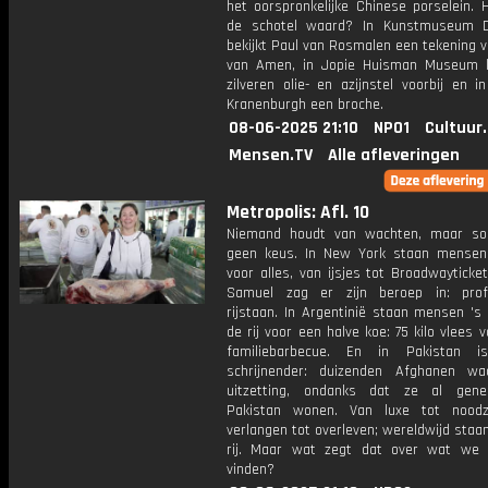
het oorspronkelijke Chinese porselein. 
de schotel waard? In Kunstmuseum 
bekijkt Paul van Rosmalen een tekening 
van Amen, in Jopie Huisman Museum 
zilveren olie- en azijnstel voorbij en 
Kranenburgh een broche.
08-06-2025 21:10
NPO1
Cultuur
Mensen.TV
Alle afleveringen
Metropolis: Afl. 10
Niemand houdt van wachten, maar so
geen keus. In New York staan mensen 
voor alles, van ijsjes tot Broadwayticke
Samuel zag er zijn beroep in: prof
rijstaan. In Argentinië staan mensen 's
de rij voor een halve koe: 75 kilo vlees 
familiebarbecue. En in Pakistan i
schrijnender: duizenden Afghanen w
uitzetting, ondanks dat ze al gene
Pakistan wonen. Van luxe tot noodz
verlangen tot overleven; wereldwijd staa
rij. Maar wat zegt dat over wat we b
vinden?