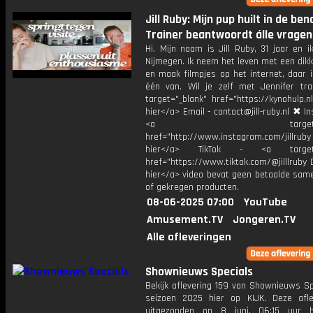
Jill Ruby: Mijn pup huilt in de be
Trainer beantwoordt álle vragen
Hi. Mijn naam is Jill Ruby, 31 jaar en 
Nijmegen. Ik neem het leven met een dik
en maak filmpjes op het internet, daar 
één van. Wil je zelf met Jennifer tra
target="_blank" href="https://kynohulp.n
hier</a> Email - contact@jill-ruby.nl ✖ I
<a target="_bl
href="http://www.instagram.com/jillrub
hier</a> TikTok - <a target="
href="https://www.tiktok.com/@jilllruby 
hier</a> video bevat geen betaalde sam
of gekregen producten.
08-06-2025 07:00
YouTube
Amusement.TV
Jongeren.TV
Alle afleveringen
Shownieuws Specials
Bekijk aflevering 159 van Shownieuws Sp
seizoen 2025 hier op KIJK. Deze afle
uitgezonden op 8 juni, 06:15 uur b