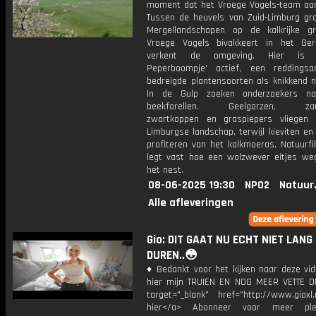
moment dat het Vroege Vogels-team aan
Tussen de heuvels van Zuid-Limburg gr
Mergellandschapen op de kalkrijke gr
Vroege Vogels bivakkeert in het Ge
verkent de omgeving. Hier is '
Peperboompje' actief, een reddingsa
bedreigde plantensoorten als knikkend n
In de Gulp zoeken onderzoekers na
beekforellen. Geelgorzen, zangl
zwartkoppen en graspiepers vliegen
Limburgse landschap, terwijl kieviten en
profiteren van het kalkmoeras. Natuurfi
legt vast hoe een wolzwever eitjes weg
het nest.
08-06-2025 19:30
NPO2
Natuur
Alle afleveringen
Gio: DIT GAAT NU ECHT NIET LANG
DUREN..😳
♦ Bedankt voor het kijken naar deze vid
hier mijn TRUIEN EN NOG MEER VETTE D
target="_blank" href="http://www.gioxl.
hier</a> Abonneer voor meer ple