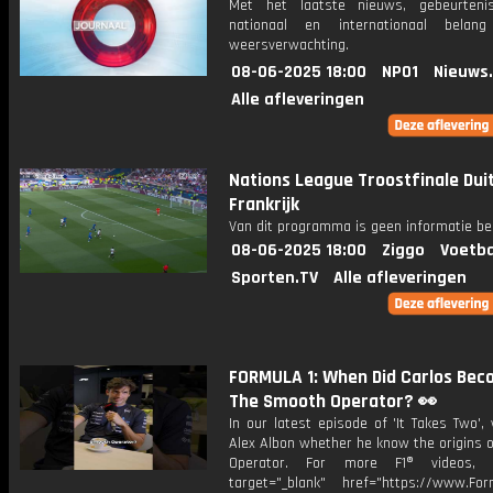
Met het laatste nieuws, gebeurteni
nationaal en internationaal bela
weersverwachting.
08-06-2025 18:00
NPO1
Nieuws
Alle afleveringen
Nations League Troostfinale Duit
Frankrijk
Van dit programma is geen informatie be
08-06-2025 18:00
Ziggo
Voetba
Sporten.TV
Alle afleveringen
FORMULA 1: When Did Carlos Be
The Smooth Operator? 👀
In our latest episode of 'It Takes Two'
Alex Albon whether he know the origins 
Operator. For more F1® videos, 
target="_blank" href="https://www.For