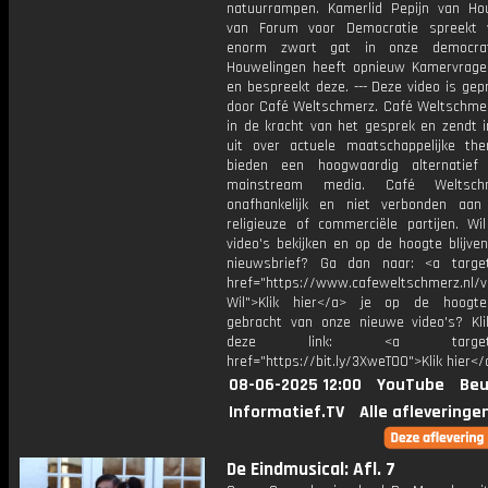
natuurrampen. Kamerlid Pepijn van Ho
van Forum voor Democratie spreekt 
enorm zwart gat in onze democrat
Houwelingen heeft opnieuw Kamervrage
en bespreekt deze. --- Deze video is ge
door Café Weltschmerz. Café Weltschmer
in de kracht van het gesprek en zendt i
uit over actuele maatschappelijke the
bieden een hoogwaardig alternatief
mainstream media. Café Weltsch
onafhankelijk en niet verbonden aan p
religieuze of commerciële partijen. Wi
video's bekijken en op de hoogte blijve
nieuwsbrief? Ga dan naar: <a target
href="https://www.cafeweltschmerz.nl/v
Wil">Klik hier</a> je op de hoogt
gebracht van onze nieuwe video's? Kl
deze link: <a target="_
href="https://bit.ly/3XweTO0">Klik hier</
08-06-2025 12:00
YouTube
Beu
Informatief.TV
Alle afleveringe
De Eindmusical: Afl. 7