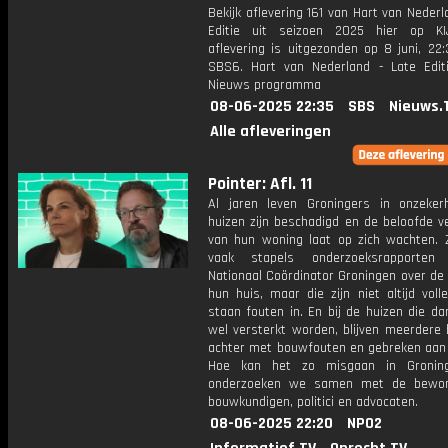
Bekijk aflevering 161 van Hart van Nederl
Editie uit seizoen 2025 hier op KI
aflevering is uitgezonden op 8 juni, 22:
SBS6. Hart van Nederland - Late Edit
Nieuws programma
08-06-2025 22:35
SBS
Nieuws.
Alle afleveringen
Pointer: Afl. 11
Al jaren leven Groningers in onzeker
huizen zijn beschadigd en de beloofde v
van hun woning laat op zich wachten. Z
vaak stapels onderzoeksrapporte
Nationaal Coördinator Groningen over de
hun huis, maar die zijn niet altijd voll
staan fouten in. En bij de huizen die dan
wel versterkt worden, blijven meerdere
achter met bouwfouten en gebreken aan 
Hoe kan het zo misgaan in Gronin
onderzoeken we samen met de bewone
bouwkundigen, politici en advocaten.
08-06-2025 22:20
NPO2