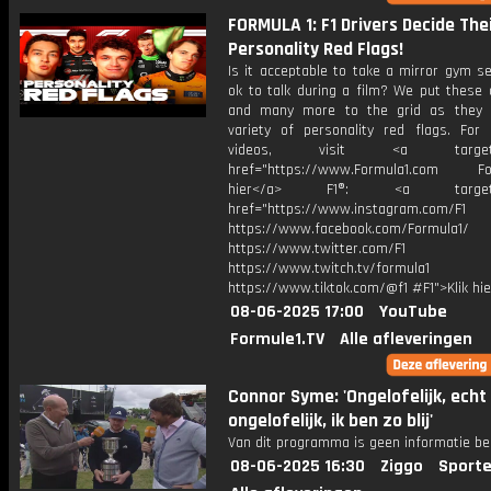
FORMULA 1: F1 Drivers Decide The
Personality Red Flags!
Is it acceptable to take a mirror gym sel
ok to talk during a film? We put these 
and many more to the grid as they 
variety of personality red flags. For
videos, visit <a target="_
href="https://www.Formula1.com Fol
hier</a> F1®: <a target="_
href="https://www.instagram.com/F1
https://www.facebook.com/Formula1/
https://www.twitter.com/F1
https://www.twitch.tv/formula1
https://www.tiktok.com/@f1 #F1">Klik hi
08-06-2025 17:00
YouTube
Formule1.TV
Alle afleveringen
Connor Syme: 'Ongelofelijk, echt
ongelofelijk, ik ben zo blij'
Van dit programma is geen informatie be
08-06-2025 16:30
Ziggo
Sporte