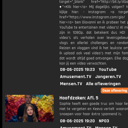
target="_blank" href="http://bit.ly/Ab
♦">Klik hier</a> Mij dagelijks volgen?
kijkje hier: - Instagram: <a target
href="https://www.instagram.com/gio/
hier</a> ben Giovanni en ik probeer het 
YouTube te entertainen met video's! Al mi
zijn in 1080p, dat betekent dus HD! 
video's als verhalen over levensgebeur
vlogs en allerlei challenges en rando
Reizen en vloggen vind ik het leukste o
Ik upload ook veel video's met mijn fam
dat wordt altijd goed ontvangen. Elke da
kan jij een video verwachten.
08-06-2025 19:23
YouTube
Amusement.TV
Jongeren.TV
Mensen.TV
Alle afleveringen
Hoofdzaken: Afl. 5
Sophie heeft een goede truc om haar lie
niet te vergeten en Keeva vertelt waaro
snoepen voor haar éxtra spannend is.
08-06-2025 19:20
NPO3