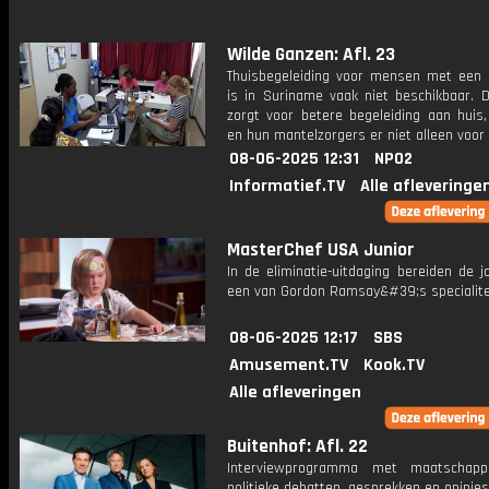
Wilde Ganzen: Afl. 23
Thuisbegeleiding voor mensen met een 
is in Suriname vaak niet beschikbaar. D
zorgt voor betere begeleiding aan huis,
en hun mantelzorgers er niet alleen voor
08-06-2025 12:31
NPO2
Informatief.TV
Alle afleveringe
MasterChef USA Junior
In de eliminatie-uitdaging bereiden de 
een van Gordon Ramsay&#39;s specialite
08-06-2025 12:17
SBS
Amusement.TV
Kook.TV
Alle afleveringen
Buitenhof: Afl. 22
Interviewprogramma met maatschappe
politieke debatten, gesprekken en opinies