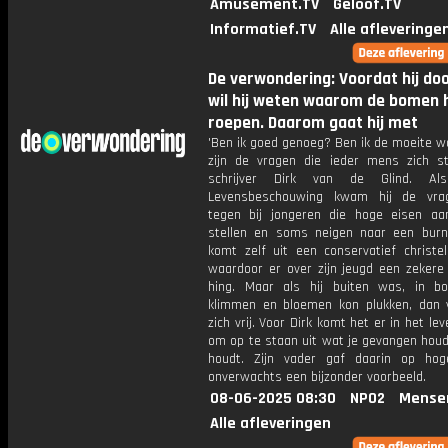
Amusement.TV
Geloof.TV
Informatief.TV
Alle afleveringe
De verwondering: Voordat hij do
wil hij weten waarom de bomen
roepen. Daarom gaat hij met
'Ben ik goed genoeg? Ben ik de moeite w
zijn de vragen die ieder mens zich ste
schrijver Dirk van de Glind. Al
Levensbeschouwing kwam hij de vra
tegen bij jongeren die hoge eisen aan
stellen en soms neigen naar een burn-
komt zelf uit een conservatief christeli
waardoor er over zijn jeugd een zekere 
hing. Maar als hij buiten was, in 
klimmen en bloemen kon plukken, dan v
zich vrij. Voor Dirk komt het er in het le
om op te staan uit wat je gevangen houd
houdt. Zijn vader gaf daarin op hoge
onverwachts een bijzonder voorbeeld.
08-06-2025 08:30
NPO2
Mense
Alle afleveringen