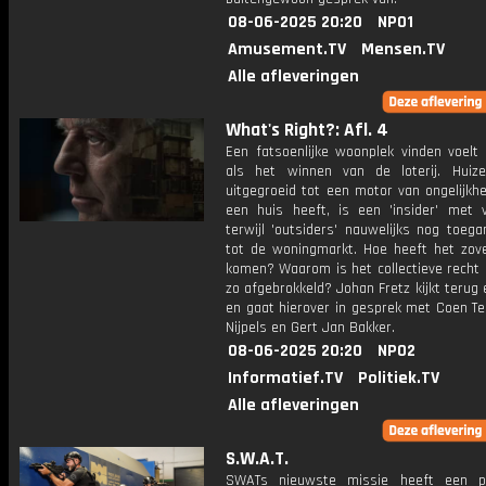
08-06-2025 20:20
NPO1
Amusement.TV
Mensen.TV
Alle afleveringen
What's Right?: Afl. 4
Een fatsoenlijke woonplek vinden voelt 
als het winnen van de loterij. Huize
uitgegroeid tot een motor van ongelijkhe
een huis heeft, is een 'insider' met v
terwijl 'outsiders' nauwelijks nog toega
tot de woningmarkt. Hoe heeft het zov
komen? Waarom is het collectieve recht
zo afgebrokkeld? Johan Fretz kijkt terug 
en gaat hierover in gesprek met Coen Te
Nijpels en Gert Jan Bakker.
08-06-2025 20:20
NPO2
Informatief.TV
Politiek.TV
Alle afleveringen
S.W.A.T.
SWATs nieuwste missie heeft een pe