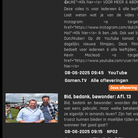
👍LIKE">Klik hier</a> VOOR MEER & ABO
Deze video is voor iedereen & alle leef
Laat weten wat je van de video v
Instagram: <a target="_
href="https://www.instagram.com/dutch
Hoi!">Klik hier</a> Ik ben Job. Ook wel 
Dutchtuber! Op dit YouTube kanaal 
dagelijks nieuwe filmpjes. Deze film
bedoelt voor iedereen & alle leeftijden
Kevin Macleod: <a target="
href="https://www.youtube.com/user/km
hier</a>
08-06-2025 09:45
YouTube
Gamen.TV
Alle afleveringen
Bid, bedank, bewonder: Afl. 13
Bid, bedank en bewonder; woorden die
wel eens gebruikt, maar welke beteken
ze eigenlijk in iemands leven? Zijn het w
troost kunnen bieden in moeilijke tijden 
wanneer het goed gaat?
08-06-2025 09:15
NPO2