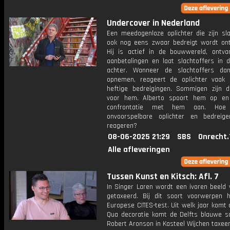
Undercover in Nederland
Een meedogenloze oplichter die zijn sla
ook nog eens zwaar bedreigt wordt on
Hij is actief in de bouwwereld, ontva
aanbetalingen en laat slachtoffers in d
achter. Wanneer de slachtoffers da
opnemen, reageert de oplichter vaak
heftige bedreigingen. Sommigen zijn 
voor hem. Alberto spoort hem op en
confrontatie met hem aan. Hoe
onvoorspelbare oplichter en bedreig
reageren?
08-06-2025 21:29
SBS
Onrecht.
Alle afleveringen
Tussen Kunst en Kitsch: Afl. 7
In Singer Laren wordt een ivoren beeld 
getaxeerd. Bij dit soort voorwerpen 
Europese CITES-test. Uit welk jaar komt 
Qua decoratie komt de Delfts blauwe sc
Robert Aronson in Kasteel Wijchen taxeert