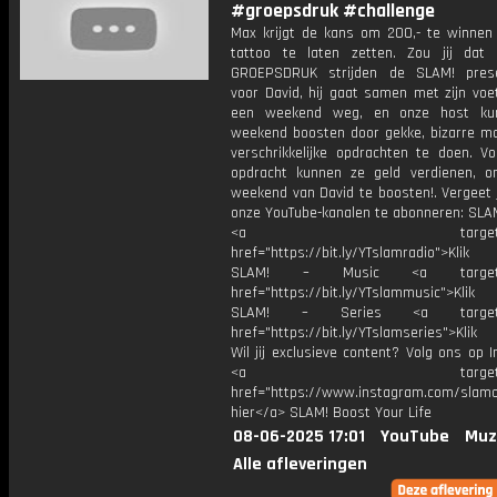
#groepsdruk #challenge
Max krijgt de kans om 200,- te winnen
tattoo te laten zetten. Zou jij dat
GROEPSDRUK strijden de SLAM! prese
voor David, hij gaat samen met zijn voe
een weekend weg, en onze host kun
weekend boosten door gekke, bizarre ma
verschrikkelijke opdrachten te doen. Vo
opdracht kunnen ze geld verdienen, 
weekend van David te boosten!. Vergeet 
onze YouTube-kanalen te abonneren: SLAM
<a target="_bl
href="https://bit.ly/YTslamradio">Klik
SLAM! – Music <a target="_
href="https://bit.ly/YTslammusic">Klik
SLAM! – Series <a target="
href="https://bit.ly/YTslamseries">Klik
Wil jij exclusieve content? Volg ons op 
<a target="_bl
href="https://www.instagram.com/slamoff
hier</a> SLAM! Boost Your Life
08-06-2025 17:01
YouTube
Muz
Alle afleveringen