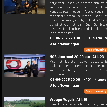
tintje voor Hondo. Ze haasten zich om e
vermiste studenten en hun busch
Hondo&#39;s oude footballcoach
middelbare school, te vinden. Ondertus
Hicks bedenkingen bij Hondo&#39;
aanwinst voor het team, Devin Gamble, 
met een familieachtergrond die diep gew
in de criminaliteit.
08-06-2025 20:00
SBS
Serie.TV
Alle afleveringen
NOS Journaal 20.00 uur: Afl. 23
Met het laatste nieuws, gebeurteni
nationaal en internationaal bela
weersverwachting. En op NPO 1 e
gebarentaal.
08-06-2025 20:00
NPO1
Nieuws
Alle afleveringen
Vroege Vogels: Afl. 10
Twee lammetjes worden geboren, preci