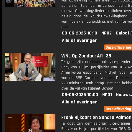
van Opwekking komen meer dan 50.00
samen om te zingen in de open lucht. B
nieuwe Opwekkingsliederen klinken over 
geleid door de Youth.Opwekkingband. 
van muziek en aanbidding, met ruimte vo
oud.
08-06-2025 10:10
NPO2
Geloof.
Alle afleveringen
WNL Op Zondag: Afl. 35
Te gast zijn demissionair vice-premie
Eddy van Huijm, partijleider van D66 Ro
Amerika-correspondent Michiel Vos, par
van de BBB Caroline van der Plas en 
VVD-minister Henk Kamp. Met hen hebb
over de val van kabinet-Schoof.
08-06-2025 10:00
NPO1
Nieuws
Alle afleveringen
Frank Rijkaart en Sandra Palmen:
Te gast zijn demissionair vice-premie
Eddy van Huijm, partijleider van D66 Ro