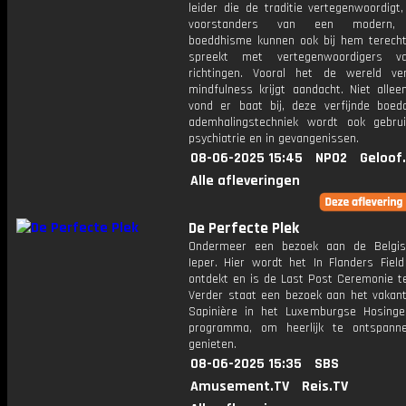
leider die de traditie vertegenwoordigt
voorstanders van een modern, 
boeddhisme kunnen ook bij hem terecht
spreekt met vertegenwoordigers v
richtingen. Vooral het de wereld ve
mindfulness krijgt aandacht. Niet allee
vond er baat bij, deze verfijnde boedd
ademhalingstechniek wordt ook gebru
psychiatrie en in gevangenissen.
08-06-2025 15:45
NPO2
Geloof
Alle afleveringen
De Perfecte Plek
Ondermeer een bezoek aan de Belgis
Ieper. Hier wordt het In Flanders Fie
ontdekt en is de Last Post Ceremonie te
Verder staat een bezoek aan het vakant
Sapinière in het Luxemburgse Hosing
programma, om heerlijk te ontspann
genieten.
08-06-2025 15:35
SBS
Amusement.TV
Reis.TV