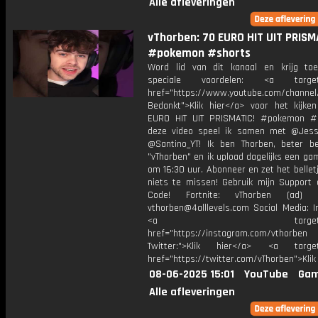
Alle afleveringen
vThorben: 70 EURO HIT UIT PRISM
#pokemon #shorts
Word lid van dit kanaal en krijg to
speciale voordelen: <a target=
href="https://www.youtube.com/channel
Bedankt">Klik hier</a> voor het kijke
EURO HIT UIT PRISMATIC! #pokemon #
deze video speel ik samen met @Jess
@Santino_YT! Ik ben Thorben, beter b
"vThorben" en ik upload dagelijks een ga
om 16:30 uur. Abonneer en zet het belle
niets te missen! Gebruik mijn Support 
Code! Fortnite: vThorben (ad) B
vthorben@4alllevels.com Social Media: I
<a target="_bl
href="https://instagram.com/vthorben
Twitter:">Klik hier</a> <a target=
href="https://twitter.com/vThorben">Klik
08-06-2025 15:01
YouTube
Gam
Alle afleveringen