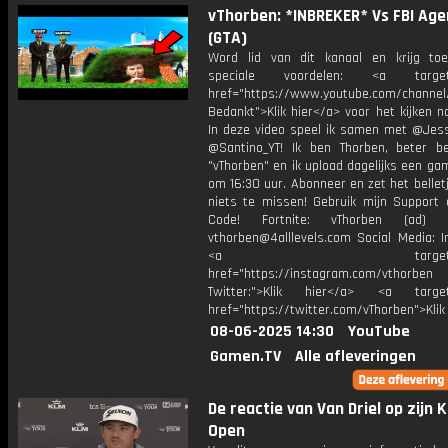
vThorben: *INBREKER* Vs FBI Age
(GTA)
Word lid van dit kanaal en krijg to
speciale voordelen: <a target=
href="https://www.youtube.com/channel
Bedankt">Klik hier</a> voor het kijken naa
In deze video speel ik samen met @Jess
@Santino_YT! Ik ben Thorben, beter b
"vThorben" en ik upload dagelijks een ga
om 16:30 uur. Abonneer en zet het belle
niets te missen! Gebruik mijn Support 
Code! Fortnite: vThorben (ad) B
vthorben@4alllevels.com Social Media: I
<a target="_bl
href="https://instagram.com/vthorben
Twitter:">Klik hier</a> <a target=
href="https://twitter.com/vThorben">Klik
08-06-2025 14:30
YouTube
Gamen.TV
Alle afleveringen
De reactie van Van Driel op zijn 
Open