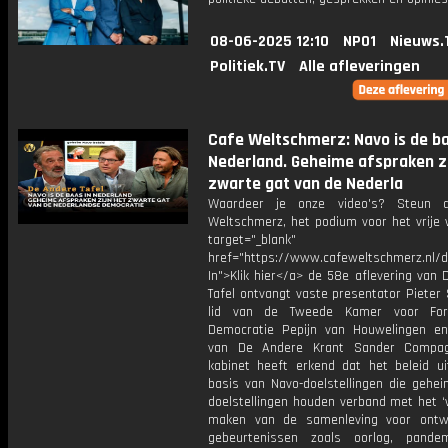
08-06-2025 12:10
NPO1
Nieuws.
Politiek.TV
Alle afleveringen
Cafe Weltschmerz: Navo is de ba
Nederland. Geheime afspraken zi
zwarte gat van de Nederla
Waardeer je onze video's? Steun 
Weltschmerz, het podium voor het vrije 
target="_blank"
href="https://www.cafeweltschmerz.nl/
In">Klik hier</a> de 58e aflevering van
Tafel ontvangt vaste presentator Pieter
lid van de Tweede Kamer voor Fo
Democratie Pepijn van Houwelingen en
van De Andere Krant Sander Compag
kabinet heeft erkend dat het beleid ui
basis van Navo-doelstellingen die gehei
doelstellingen houden verband met het ‘
maken van de samenleving voor ontw
gebeurtenissen zoals oorlog, pande