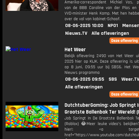
Amerika-correspondent Michiel Vos, par
van de BBB Caroline van der Plas en 
VVD-minister Henk Kamp. Met hen hebb
over de val van kabinet-Schoof.
08-06-2025 10:00
NPO1
Mensen
Nieuws.TV
Alle afleveringen
Het Weer
Bekijk aflevering 2490 van Het Weer ui
2025 hier op KIJK. Deze aflevering is u
op 8 juni, 09:55 uur bij SBS6. Het We
Nieuws programma
08-06-2025 09:55
SBS
Weer.T
Alle afleveringen
DutchtuberGaming: Job Springt I
Grootste Ballenbak Ter Wereld! (
Job Springt In De Grootste Ballenbak Te
(Roblox) 😂Meer leuke video's bekijken
hier!: <a target="_b
href="https://www.youtube.com/dutcht