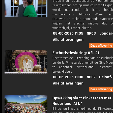
Groep 8 van basisschool De Meander uit
is uitgekozen om op musicalkamp te gaan
wordt gedurende dit kamp begel
musicalexperts Maurice Wijnen en
Brouwer. Ze maken spannende avontur
krijgen het slechte nieuws dat d
waarschijnlijk moet sluiten.
08-06-2025 11:05
NPO3
Jonger
Alle afleveringen
Eucharistieviering: Afl. 21
Rechtstreekse uitzending van de eucharis
op de 1e Pinksterdag vanuit de Sint Maur
te Appenzell, Zwitserland. Celebrant
Lukas Hidber.
08-06-2025 11:00
NPO2
Geloof.
Alle afleveringen
Opwekking viert Pinksteren met
Nederland: Afl. 1
Bij de jaarlijkse sing-in op de Pinksterc