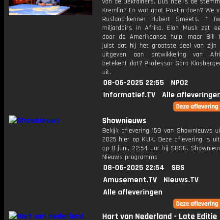
van de Oekraïners. Dus hoe is de stemmi
Kremlin? En wat gaat Poetin doen? We v
Rusland-kenner Hubert Smeets. * Tw
miljardairs in Afrika. Elon Musk zet e
door de Amerikaanse hulp, maar Bill 
juist dat hij het grootste deel van zijn
uitgeven aan ontwikkeling van Afr
betekent dat? Professor Sara Kinsbergen
uit.
08-06-2025 22:55
NPO2
Informatief.TV
Alle afleveringe
Shownieuws
Bekijk aflevering 159 van Shownieuws ui
2025 hier op KIJK. Deze aflevering is u
op 8 juni, 22:54 uur bij SBS6. Shownieu
Nieuws programma
08-06-2025 22:54
SBS
Amusement.TV
Nieuws.TV
Alle afleveringen
Hart van Nederland - Late Editie