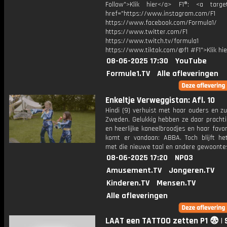
Follow">Klik hier</a> F1®: <a target
href="https://www.instagram.com/F1
https://www.facebook.com/Formula1/
https://www.twitter.com/F1
https://www.twitch.tv/formula1
https://www.tiktok.com/@f1 #F1">Klik hi
08-06-2025 17:30
YouTube
Formule1.TV
Alle afleveringen
Enkeltje Verweggistan: Afl. 10
Hindi (9) verhuist met haar ouders en z
Zweden. Gelukkig hebben ze daar prachti
en heerlijke kaneelbroodjes en haar favo
komt er vandaan: ABBA. Toch blijft h
met die nieuwe taal en andere gewoonte
08-06-2025 17:20
NPO3
Amusement.TV
Jongeren.TV
Kinderen.TV
Mensen.TV
Alle afleveringen
LAAT een TATTOO zetten P1 😨 | 