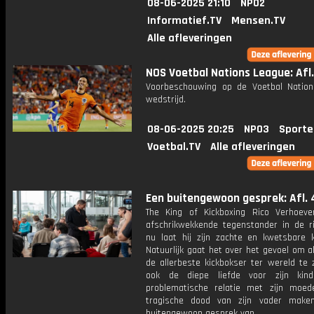
08-06-2025 21:10
NPO2
Informatief.TV
Mensen.TV
Alle afleveringen
NOS Voetbal Nations League: Afl.
Voorbeschouwing op de Voetbal Natio
wedstrijd.
08-06-2025 20:25
NPO3
Sporte
Voetbal.TV
Alle afleveringen
Een buitengewoon gesprek: Afl. 
The King of Kickboxing Rico Verhoev
afschrikwekkende tegenstander in de r
nu laat hij zijn zachte en kwetsbare k
Natuurlijk gaat het over het gevoel om al
de allerbeste kickbokser ter wereld te 
ook de diepe liefde voor zijn kind
problematische relatie met zijn moe
tragische dood van zijn vader make
buitengewoon gesprek van.