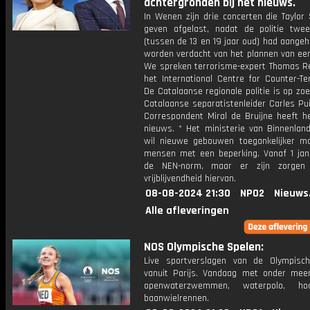
achtergronden bij het nieuws.
In Wenen zijn drie concerten die Taylor
geven afgelast, nadat de politie tw
(tussen de 13 en 19 jaar oud) had aange
worden verdacht van het plannen van een
We spreken terrorisme-expert Thomas R
het International Centre for Counter-Te
De Catalaanse regionale politie is op zo
Catalaanse separatistenleider Carles Pu
Correspondent Miral de Bruijne heeft he
nieuws. * Het ministerie van Binnenlan
wil nieuwe gebouwen toegankelijker m
mensen met een beperking. Vanaf 1 janu
de NEN-norm, maar er zijn zorgen
vrijblijvendheid hiervan.
08-08-2024 21:30
NPO2
Nieuws
Alle afleveringen
NOS Olympische Spelen:
Live sportverslagen van de Olympisc
vanuit Parijs. Vandaag met onder meer 
openwaterzwemmen, waterpolo, h
baanwielrennen.