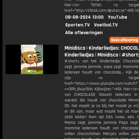
hier</a> TikTok: <a target="
href="http://tiktok.com/@vitesse">Klik h
08-08-2024 13:00
YouTube
Sporten.TV
Voetbal.TV
Alle afleveringen
Minidisco | Kinderliedjes: CHOCOL
Kinderliedjes | Minidisco | #short
#shorts van het kinderliedje: Chocol
zegt jammie jammie, papa zegt mammi
Iedereen houdt van chocolade… Kijk de 
clip: <a target="_b
href="https://www.youtube.com/watch?
v=0Rh_8xuz3Wc Kijkwijzer:">Klik hier</a
van CHOCOLADE Woooh! Iedereen in
wereld, die houdt van chocolade Mmm
Oh, het maakt je zo blij Het maakt je vri
er dik van, maar wat maakt het uit man 
zóóó lekker! Kom op! Eén, twee, eén, t
Mama zegt jammie jammie Papa zeg
mammie Iedereen houdt van chocolad
willen chocovlokken Meisjes willen pur