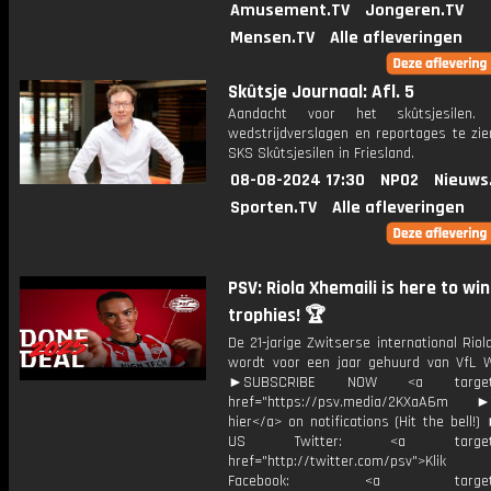
Amusement.TV
Jongeren.TV
Mensen.TV
Alle afleveringen
Skûtsje Journaal: Afl. 5
Aandacht voor het skûtsjesilen.
wedstrijdverslagen en reportages te zie
SKS Skûtsjesilen in Friesland.
08-08-2024 17:30
NPO2
Nieuws
Sporten.TV
Alle afleveringen
PSV: Riola Xhemaili is here to win
trophies! 🏆
De 21-jarige Zwitserse international Riol
wordt voor een jaar gehuurd van VfL W
►SUBSCRIBE NOW <a target="
href="https://psv.media/2KXaA6m ►T
hier</a> on notifications (Hit the bell
US Twitter: <a target="_
href="http://twitter.com/psv">Klik
Facebook: <a target="_