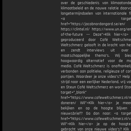
over de geschiedenis van klimaatond
klimaatbeleid en de nauwe relatie daarv
langetermijndoelen van internationale fi
<a target="_bl
href="https://jacobnordangard.se/en/
https://clintel.nl/ https://www.un.org/
of-the-future --- Deze">Klik hier</a>
geproduceerd door Café Weltschme
Weltschmerz gelooft in de kracht van he
en zendt interviews uit over 
maatschappelijke thema's. Wij bi
hoogwaardig alternatief voor de ma
media. Café Weltschmerz is onafhankelij
verbonden aan politieke, religieuze of c
partijen. Waardeer je onze video's? Help
strijd naar een eerlijker Nederland, vrij v
en Steun Café Weltschmerz en word Sta
target="_blank"
href="https://www.cafeweltschmerz.nl/m
doneren/ Wil">Klik hier</a> je mee
bekijken en op de hoogte blijven 
nieuwsbrief? Ga dan naar: <a target
href="https://www.cafeweltschmerz.nl/v
Wil">Klik hier</a> je op de hoogt
gebracht van onze nieuwe video's? Klik 