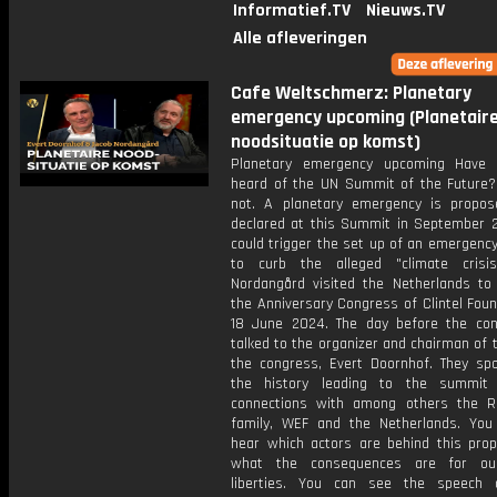
Informatief.TV
Nieuws.TV
Alle afleveringen
Cafe Weltschmerz: Planetary
emergency upcoming (Planetair
noodsituatie op komst)
Planetary emergency upcoming Have 
heard of the UN Summit of the Future?
not. A planetary emergency is propo
declared at this Summit in September 2
could trigger the set up of an emergenc
to curb the alleged "climate crisi
Nordangård visited the Netherlands to
the Anniversary Congress of Clintel Fou
18 June 2024. The day before the co
talked to the organizer and chairman of 
the congress, Evert Doornhof. They sp
the history leading to the summit
connections with among others the Ro
family, WEF and the Netherlands. You 
hear which actors are behind this prop
what the consequences are for o
liberties. You can see the speech 