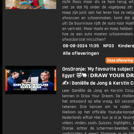
nicht Roos maar als ze hem terug wil
ziet ze dat hij onder de vogelpoep zit!
Hoep zijn juist aan het leren hoe ze net
afwassen en schoonmaken, komt dat 
uit! De buurvrouw rijdt de auto naar Hoe
en vertrekt. Maar Hoela en Hoep hebben 
hoe ze een auto moeten schoonmaken
afwasborstel misschien?
08-08-2024 11:35
NPO3
Kinder
Alle afleveringen
OnsOranje: 'My favourite subject 
Egypt' 🤣🐫 | 𝗗𝗥𝗔𝗪 𝗬𝗢𝗨𝗥 𝗗
✍️ | Daniëlle de Jong & Kerstin 
Leer Daniëlle de Jong en Kerstin Caspa
kennen in Draw Your Dream. De challen
het antwoord op elke vraag. 60 secon
tekenen. Drie kansen om te raden. 
Welkom op het officiële Youtube-kanaa
Nederlands elftal! Hier kun je al je favori
videos vinden, zoals Quizzes, highlights, 
Oranje, achter de schermen-beelden, hi
wedstrijden & meer! Abonneer je op he