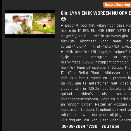
Gio: LYNN EN IK WORDEN NU OPA 
😍
♦ Bedankt voor het kijken naar deze vid
hier mijn TRUIEN EN NOG MEER VETTE D
target="_blank" href="http://www.gioxl.
hier</a> Abonneer voor meer ple
target="_blank" href="http://bit.ly/Ab
♦">Klik hier</a> Mij dagelijks volgen?
kijkje hier: - Instagram: <a target
href="https://www.instagram.com/gio
hier</a> Fanmail opsturen? Straat: Pl
17b (Pico Bello) Plaats: Alblasserdam 
2951GN Ik ben Giovanni en ik probeer he
op YouTube te entertainen met video's
video's zijn in 1080p, dat betekent d
upload video's als verhale
levensgebeurtenissen, vlogs en allerlei 
en random dingen. Reizen en vloggen vi
leukste om te doen. Ik upload ook veel v
mijn familie, want dat wordt altijd goed 
Elke dag om 17:30 kan jij een video verwa
08-08-2024 17:30
YouTube