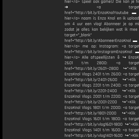
hier</a> speel ook games! Die kan je hi
➜ <a target="_bl
href="http://bit.ly/EnzoKnolYoutube ▬ M
hier</a> naam is Enzo Knol en ik upload
om 4 uur een vlog! Abonneer je op mi
zodat je alles kan bekijken wat ik mee
target="_blank"
href="http://bit.ly/AbonneerEnzoKnol ▬ 
hier</a> me op: Instagram: <a target
href="http://bit.ly/InstagramEnzoKnol 
hier</a> Alle afspeellijsten ⇩ ↪ EnzoK
2601 t/m 2800: <a target="
href="http://bit.ly/2601--2800 ↪">Klik
EnzoKnol Vlogs 2401 t/m 2600: <a target
href="http://bit.ly/2401-2600 ↪">Klik
EnzoKnol Vlogs 2201 t/m 2400: <a target
href="http://bit.ly/2201-2400 ↪">Klik
EnzoKnol Vlogs 2001 t/m 2200: <a target
href="http://bit.ly/2001-2200 ↪">Klik
EnzoKnol Vlogs 1801 t/m 2000: <a target
href="http://bit.ly/1801-2000 ↪">Klik
EnzoKnol Vlogs 1601 t/m 1800: <a target
href="http://bit.ly/vlog1601-1800 ↪">Kli
EnzoKnol Vlogs 1401 t/m 1600: <a target
href="http://bit.ly/vlog1401-1600 ↪">Kli