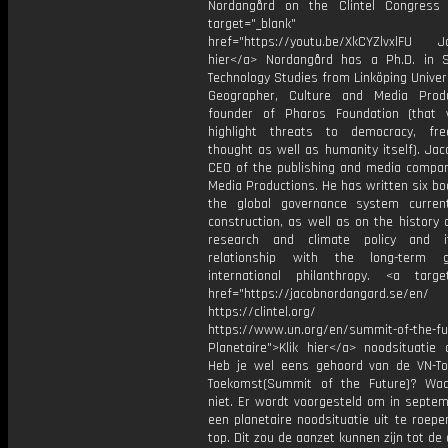
Nordangård on the Clintel Congress
target="_blank"
href="https://youtu.be/XkCYZlvxlFU Ja
hier</a> Nordangård has a Ph.D. in 
Technology Studies from Linköping Univers
Geographer, Culture and Media Prod
founder of Pharos Foundation (that
highlight threats to democracy, fr
thought as well as humanity itself). Jac
CEO of the publishing and media compa
Media Productions. He has written six b
the global governance system curren
construction, as well as on the history 
research and climate policy and i
relationship with the long-term 
international philanthropy. <a target
href="https://jacobnordangard.se/en/
https://clintel.org/
https://www.un.org/en/summit-of-the-fu
Planetaire">Klik hier</a> noodsituatie
Heb je wel eens gehoord van de VN-T
Toekomst(Summit of the Future)? Waars
niet. Er wordt voorgesteld om in septe
een planetaire noodsituatie uit te roep
top. Dit zou de aanzet kunnen zijn tot de 