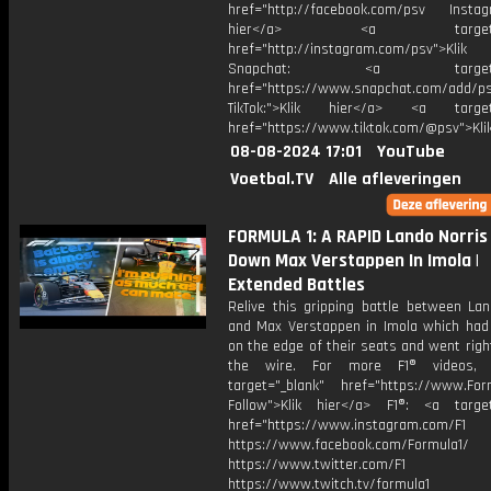
href="http://facebook.com/psv Instagr
hier</a> <a target="_
href="http://instagram.com/psv">Klik
Snapchat: <a target="_
href="https://www.snapchat.com/add/p
TikTok:">Klik hier</a> <a target=
href="https://www.tiktok.com/@psv">Klik
08-08-2024 17:01
YouTube
Voetbal.TV
Alle afleveringen
FORMULA 1: A RAPID Lando Norris
Down Max Verstappen In Imola |
Extended Battles
Relive this gripping battle between Lan
and Max Verstappen in Imola which had
on the edge of their seats and went rig
the wire. For more F1® videos, 
target="_blank" href="https://www.For
Follow">Klik hier</a> F1®: <a target
href="https://www.instagram.com/F1
https://www.facebook.com/Formula1/
https://www.twitter.com/F1
https://www.twitch.tv/formula1