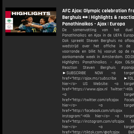
AFC Ajax: Olympic celebration f
Berghuis 👀 | Highlights & reacti
Panathinaikos - Ajax | Europa
De samenvatting van het duel
Panathinaikos en Ajax in de UEFA Europ
Ook spreekt Steven Berghuis na aflo
wedstrijd over het affiche in de 
voorronde en blikt hij vooruit op de r
aankomende week in Amsterdam. 00:0
Highlights Panathinaikos - Ajax 06:5
Reaction Steven Berghuis #pana
►SUBSCRIBE NOW <a target="
href="http://ajax.ms/subscribe ►FOL
hier</a> US Website: <a target=
href="https://www.ajax.nl Twitter:">Kli
<a target="_bl
href="http://twitter.com/afcajax Facebo
hier</a> <a target="_
href="http://facebook.com/afcajax
Instagram:">Klik hier</a> <a target
href="http://instagram.com/afcajax TikT
hier</a> <a target="_
href="http://tiktok.com/@afcajax BeRe