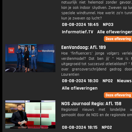
natuurlijk niet helemaal zonder gevaar.
kan je ook indoor skydiven. Zweven op lu
speciale windtunnel. Hoe werkt zo'n tun
kun je zweven op lucht?
08-08-2024 18:45
NPO3
Informatief.TV
Alle afleveringe
EenVandaag: Afl. 189
Hoe 'finfluencers' jonge volgers verlei
verdienmodel? Dat ben jij' * Hoe is 
uitgegroeid tot succesvol atletiekland? *
over grensoverschrijdend gedrag doo
Laurentien
08-08-2024 18:30
NPO2
Nieuws
Alle afleveringen
NOS Journaal Regio: Afl. 158
Regionaal nieuws met landelijke uit
gemaakt door de NOS en de regionale om
08-08-2024 18:15
NPO2