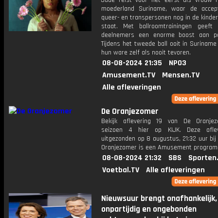
Jade reist voor het eerst als vrouw 
moederland Suriname, waar de accep
queer- en transpersonen nog in de kinde
staat. Met ballroomtrainingen geeft
deelnemers een enorme boost aan posi
Tijdens het tweede ball ooit in Suriname
hun ware zelf als nooit tevoren.
08-08-2024 21:35
NPO3
Amusement.TV
Mensen.TV
Alle afleveringen
De Oranjezomer
Bekijk aflevering 19 van De Oranje
seizoen 4 hier op KIJK. Deze aflev
uitgezonden op 8 augustus, 21:32 uur bi
Oranjezomer is een Amusement progra
08-08-2024 21:32
SBS
Sporten
Voetbal.TV
Alle afleveringen
Nieuwsuur brengt onafhankelijk,
onpartijdig en ongebonden