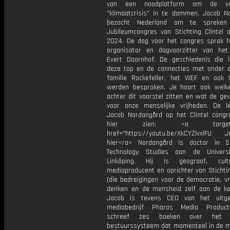
van een noodplatform om de ve
"klimaatcrisis" in te dammen. Jacob N
bezocht Nederland om te spreke
Jubileumcongres van Stichting Clintel o
2024. De dag voor het congres sprak h
organisator en dagvoorzitter van het
Evert Doornhof. De geschiedenis die l
deze top en de connecties met onder 
familie Rockefeller, het WEF en ook 
werden besproken. Je hoort ook welk
achter dit voorstel zitten en wat de gev
voor onze menselijke vrijheden. De l
Jacob Nordangård op het Clintel congr
hier zien: <a target="_
href="https://youtu.be/XkCYZlvxlFU Ja
hier</a> Nordangård is doctor in S
Technology Studies aan de Universi
Linköping. Hij is geograaf, cul
mediaproducent en oprichter van Stichti
(die bedreigingen voor de democratie, vr
denken en de mensheid zelf aan de kaa
Jacob is tevens CEO van het uitgev
mediabedrijf Pharos Media Producti
schreef zes boeken over het m
bestuurssysteem dat momenteel in de m