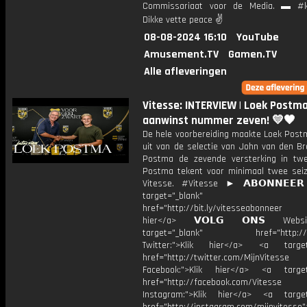
Commissariaat voor de Media. ▬ #k
Dikke vette peace ✌
08-08-2024 16:10
YouTube
Amusement.TV
Gamen.TV
Alle afleveringen
Vitesse: INTERVIEW | Loek Postm
aanwinst nummer zeven! 💛🖤
De hele voorbereiding maakte Loek Postm
uit van de selectie van John van den Br
Postma de zevende versterking in tw
Postma tekent voor minimaal twee seiz
Vitesse. #Vitesse ► 𝗔𝗕𝗢𝗡𝗡𝗘𝗘
target="_blank"
href="http://bit.ly/vitesseabonnee
hier</a> 𝗩𝗢𝗟𝗚 𝗢𝗡𝗦 Webs
target="_blank" href="http://vi
Twitter:">Klik hier</a> <a target=
href="http://twitter.com/MijnVitesse
Facebook:">Klik hier</a> <a target
href="http://facebook.com/Vitesse
Instagram:">Klik hier</a> <a target