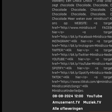
vlokken!) Een Choco Choco - Stap Stap
zegt chocolade Chocolade, Chocolade, C
Chocolade Chocolade, Chocolade, Ch
Chocolade Chocolade, Chocolade, Ch
Chocolade Meer weten over minidisco? Ki
ons op: WEBSITE: <a target="
href="http://www.minidisco.nl FACEBO
hier</a> <a target="_
href="http://bit.ly/Facebook-Minidisco-Ne
INSTAGRAM:">Klik hier</a> <a target
href="http://bit.ly/Instagram-Minidisco-N
TWITTER:">Klik hier</a> <a target=
href="http://bit.ly/Twitter-Minidisco-Nede
YOUTUBE:">Klik hier</a> <a target=
href="http://bit.ly/YouTube-Minidisco-Ned
SPOTIFY:">Klik hier</a> <a target=
href="http://bit.ly/Spotify-Minidisco-Nede
TIKTOK:">Klik hier</a> <a target=
href="https://www.tiktok.com/@minidis
MinidiscoKidsSongs">Klik h
MinidiscoKinderliedjes
08-08-2024 12:00
YouTube
Amusement.TV
Muziek.TV
Alle afleveringen