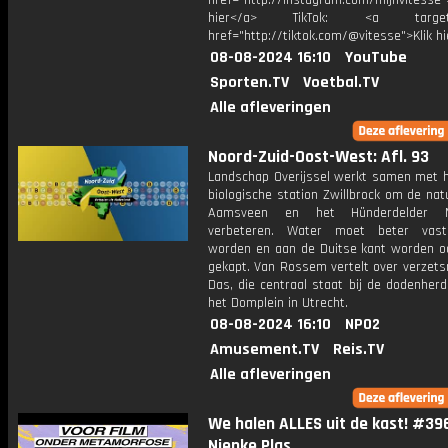
href="http://instagram.com/mijnvitesse">
hier</a> TikTok: <a target="
href="http://tiktok.com/@vitesse">Klik h
08-08-2024 16:10
YouTube
Sporten.TV
Voetbal.TV
Alle afleveringen
Noord-Zuid-Oost-West: Afl. 93
Landschap Overijssel werkt samen met h
biologische station Zwillbrock om de nat
Aamsveen en het Hünderdelder 
verbeteren. Water moet beter vast
worden en aan de Duitse kant worden 
gekapt. Van Rossem vertelt over verzet
Das, die centraal staat bij de dodenher
het Domplein in Utrecht.
08-08-2024 16:10
NPO2
Amusement.TV
Reis.TV
Alle afleveringen
We halen ALLES uit de kast! #39
Nienke Plas