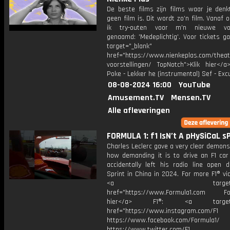
De beste films zijn films waar je denk
geen film is. Dit wordt zo’n film. Vanaf 
ik try-outen voor m'n nieuwe voor
genaamd: 'Medeplichtig'. Voor tickets g
target="_blank"
href="https://www.nienkeplas.com/theat
voorstellingen/ TopNotch">Klik hier</a
Poke - Lekker he (instrumental) Sef - Ex
08-08-2024 16:00
YouTube
Amusement.TV
Mensen.TV
Alle afleveringen
FORMULA 1: f1 IsN’t A pHySiCaL s
Charles Leclerc gave a very clear demons
how demanding it is to drive an F1 ca
accidentally left his radio line open d
Sprint in China in 2024. For more F1® vid
<a target="_bl
href="https://www.Formula1.com Fol
hier</a> F1®: <a target="_
href="https://www.instagram.com/F1
https://www.facebook.com/Formula1/
https://www.twitter.com/F1