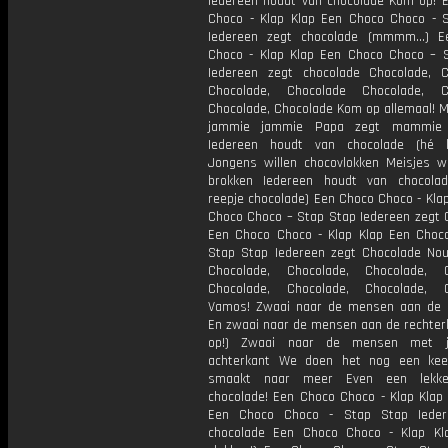
Iedereen houdt van chocolade Kom op! 
Choco - Klap Klap Een Choco Choco - 
Iedereen zegt chocolade (mmmm…) E
Choco - Klap Klap Een Choco Choco – 
Iedereen zegt chocolade Chocolade, C
Chocolade, Chocolade Chocolade, Ch
Chocolade, Chocolade Kom op allemaal! 
jammie jammie Papa zegt mammie
Iedereen houdt van chocolade (hé 
Jongens willen chocovlokken Meisjes wi
brokken Iedereen houdt van chocolad
reepje chocolade) Een Choco Choco - Kla
Choco Choco – Stap Stap Iedereen zegt 
Een Choco Choco - Klap Klap Een Choc
Stap Stap Iedereen zegt Chocolade No
Chocolade, Chocolade, Chocolade, C
Chocolade, Chocolade, Chocolade, C
Vamos! Zwaai naar de mensen aan de l
En zwaai naar de mensen aan de rechter
op!) Zwaai naar de mensen met 
achterkant We doen het nog een kee
smaakt naar meer Even een lekke
chocolade! Een Choco Choco - Klap Klap 
Een Choco Choco - Stap Stap Ieder
chocolade Een Choco Choco - Klap Kl