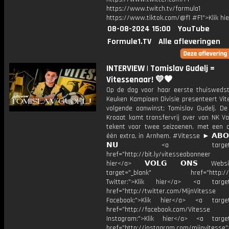
https://www.twitch.tv/formula1
https://www.tiktok.com/@f1 #F1">Klik hi
08-08-2024 15:00
YouTube
Formule1.TV
Alle afleveringen
INTERVIEW | Tomislav Gudelj =
Vitessenaar! 💛🖤
Op de dag voor haar eerste thuiswedstr
Keuken Kampioen Divisie presenteert Vit
volgende aanwinst; Tomislav Gudelj. De 
Kroaat komt transfervrij over van NK Va
tekent voor twee seizoenen, met een o
één extra, in Arnhem. #Vitesse ► 𝗔𝗕𝗢
𝗡𝗨 <a target="_b
href="http://bit.ly/vitesseabonnee
hier</a> 𝗩𝗢𝗟𝗚 𝗢𝗡𝗦 Webs
target="_blank" href="http://vi
Twitter:">Klik hier</a> <a target=
href="http://twitter.com/MijnVitesse
Facebook:">Klik hier</a> <a target
href="http://facebook.com/Vitesse
Instagram:">Klik hier</a> <a target
href="http://instagram.com/mijnvitesse">