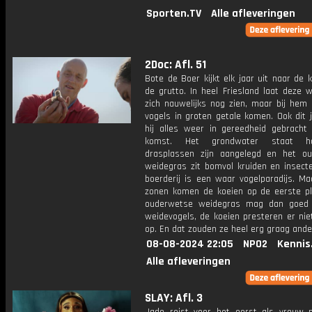
Sporten.TV
Alle afleveringen
2Doc: Afl. 51
Bote de Boer kijkt elk jaar uit naar de
de grutto. In heel Friesland laat deze 
zich nauwelijks nog zien, maar bij hem 
vogels in groten getale komen. Ook dit 
hij alles weer in gereedheid gebracht
komst. Het grondwater staat h
drasplassen zijn aangelegd en het o
weidegras zit bomvol kruiden en insecte
boerderij is een waar vogelparadijs. Maa
zonen komen de koeien op de eerste pl
ouderwetse weidegras mag dan goed 
weidevogels, de koeien presteren er nie
op. En dat zouden ze heel erg graag ande
08-08-2024 22:05
NPO2
Kennis
Alle afleveringen
SLAY: Afl. 3