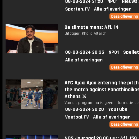
08-08-2024 21:20
NPO1
Nieuws
Sporten.TV
Alle afleveringen
De slimste mens: Afl. 14
Uitdager: Khalid Alterch.
08-08-2024 20:35
NPO1
Spellet
Alle afleveringen
AFC Ajax: Ajax entering the pitch
the match against Panathinaikos
Athens ⚔️
Van dit programma is geen informatie be
08-08-2024 20:20
YouTube
Voetbal.TV
Alle afleveringen
NOS Journaal 20.00 uur: Afl. 158