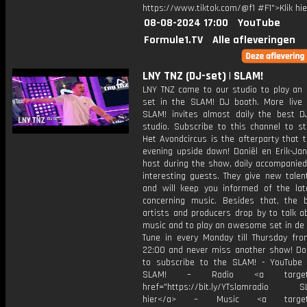
https://www.tiktok.com/@f1 #F1">Klik hi
08-08-2024 17:00
YouTube
Formule1.TV
Alle afleveringen
LNY TNZ (DJ-set) | SLAM!
LNY TNZ came to our studio to play a
set in the SLAM! DJ booth. More live
SLAM! invites almost daily the best D
studio. Subscribe to this channel to st
Het Avondcircus is the afterparty that 
evening upside down! Daniël en Erik-Jan
host during the show, daily accompanie
interesting guests. They give new talen
and will keep you informed of the la
concerning music. Besides that, the 
artists and producers drop by to talk a
music and to play an awesome set in de 
Tune in every Monday till Thursday fro
22:00 and never miss another show! Don
to subscribe to the SLAM! - YouTube 
SLAM! – Radio <a target="_
href="https://bit.ly/YTslamradio SL
hier</a> – Music <a target="