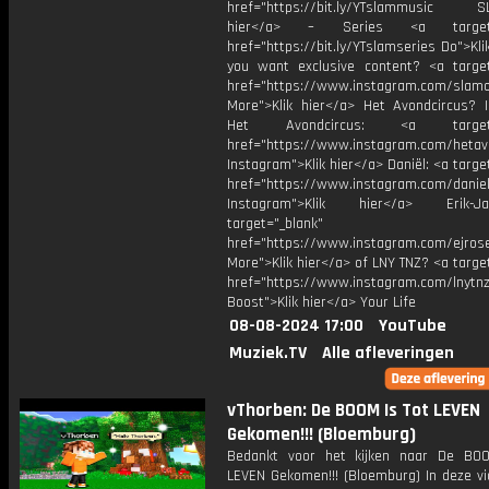
href="https://bit.ly/YTslammusic SL
hier</a> – Series <a target="
href="https://bit.ly/YTslamseries Do">Kli
you want exclusive content? <a target
href="https://www.instagram.com/slamof
More">Klik hier</a> Het Avondcircus? 
Het Avondcircus: <a target="
href="https://www.instagram.com/hetav
Instagram">Klik hier</a> Daniël: <a targe
href="https://www.instagram.com/daniel
Instagram">Klik hier</a> Erik-
target="_blank"
href="https://www.instagram.com/ejros
More">Klik hier</a> of LNY TNZ? <a targe
href="https://www.instagram.com/lnyt
Boost">Klik hier</a> Your Life
08-08-2024 17:00
YouTube
Muziek.TV
Alle afleveringen
vThorben: De BOOM Is Tot LEVEN
Gekomen!!! (Bloemburg)
Bedankt voor het kijken naar De BO
LEVEN Gekomen!!! (Bloemburg) In deze vi