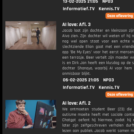
13-02-2025 21:05
NPO3
Informatief.TV
Kennis.TV
AI love: Afl. 3
Jacob laat zijn dochter en kleinzoon zijn
Aiva zien. Zijn dochter wil weten of hij 
nog wel open staat voor een echte 
slechtziende Elian gaat met een vriend
app 'Be My Eyes' voor het eerst mensen 
een terrasje. Beer vertelt zijn moeder wa
is en Dirk Jan heeft een klusdag op de 
dochter Shanaya, waarbij AI voor hem
onmisbaar blijkt.
06-02-2025 21:05
NPO3
Informatief.TV
Kennis.TV
AI love: Afl. 2
We ontmoeten student Beer (23) die 
autisme moeite heeft met sociale conta
Chatgpt oefent hij hiermee, zodat hij 
later zijn zelfgeschreven verhalen durf
lezen aan publiek. Jacob werkt samen me