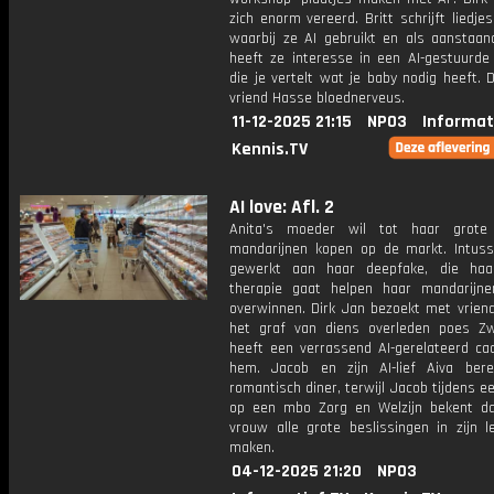
zich enorm vereerd. Britt schrijft liedjes
waarbij ze AI gebruikt en als aanstaa
heeft ze interesse in een AI-gestuurde
die je vertelt wat je baby nodig heeft.
vriend Hasse bloednerveus.
11-12-2025 21:15
NPO3
Informat
Kennis.TV
AI love: Afl. 2
Anita's moeder wil tot haar grote
mandarijnen kopen op de markt. Intus
gewerkt aan haar deepfake, die haa
therapie gaat helpen haar mandarijne
overwinnen. Dirk Jan bezoekt met vrien
het graf van diens overleden poes Zwa
heeft een verrassend AI-gerelateerd ca
hem. Jacob en zijn AI-lief Aiva ber
romantisch diner, terwijl Jacob tijdens e
op een mbo Zorg en Welzijn bekent dat
vrouw alle grote beslissingen in zijn 
maken.
04-12-2025 21:20
NPO3