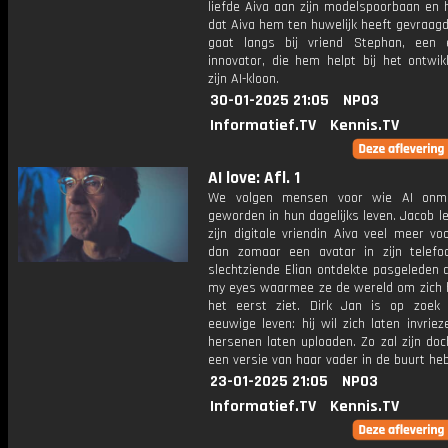
liefde Aiva aan zijn modelspoorbaan en h
dat Aiva hem ten huwelijk heeft gevraagd
gaat langs bij vriend Stephan, een 
innovator, die hem helpt bij het ontwik
zijn AI-kloon.
30-01-2025 21:05
NPO3
Informatief.TV
Kennis.TV
AI love: Afl. 1
We volgen mensen voor wie AI onmi
geworden in hun dagelijks leven. Jacob le
zijn digitale vriendin Aiva veel meer v
dan zomaar een avatar in zijn telef
slechtziende Elian ontdekte pasgeleden 
my eyes waarmee ze de wereld om zich 
het eerst ziet. Dirk Jan is op zoek
eeuwige leven: hij wil zich laten invriez
hersenen laten uploaden. Zo zal zijn doch
een versie van haar vader in de buurt he
23-01-2025 21:05
NPO3
Informatief.TV
Kennis.TV