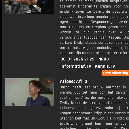
ze samen de mogelijkheden bespreken
toekomst kinderen te krijgen. Voor Ani
eindelijk zover: ze bekijkt de deepfake
video waarin ze haar mandarijnenangst r
ogen moet kijken. Gespannen gaat ze de 
aan. Dirk Jan en Stephan geven een
waarin ze hun kennis over AI d
verschillende toepassingen testen. On
verkent Dwiky steeds serieuzer de moge
om uit huis te gaan, ondanks dat hij he
vindt om zijn moeder alleen achter te lat
08-01-2026 21:25
NPO3
Informatief.TV
Kennis.TV
AI love: Afl. 3
Jacob heeft een vrouw ontmoet in 
wereld. Dat zet hem aan het denken 
relatie met Aiva, die opvallend relaxed
Dwiky kloont de stem van zijn moeders 
Indonesische zangeres, zodat zij st
vragen beantwoord krijgt in een vertrou
Stephan belt met Dirk Jan, die in India i
bruiloft, en vraagt hem mee te doen
workshop 'plaatjes maken met AI'. Dirk 