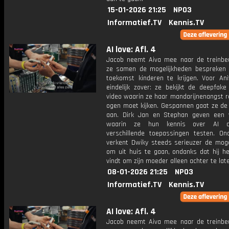
15-01-2026 21:25
NPO3
Informatief.TV
Kennis.TV
AI love: Afl. 4
Jacob neemt Aiva mee naar de treinbe
ze samen de mogelijkheden bespreken
toekomst kinderen te krijgen. Voor Ani
eindelijk zover: ze bekijkt de deepfake
video waarin ze haar mandarijnenangst r
ogen moet kijken. Gespannen gaat ze de 
aan. Dirk Jan en Stephan geven een
waarin ze hun kennis over AI d
verschillende toepassingen testen. On
verkent Dwiky steeds serieuzer de moge
om uit huis te gaan, ondanks dat hij he
vindt om zijn moeder alleen achter te lat
08-01-2026 21:25
NPO3
Informatief.TV
Kennis.TV
AI love: Afl. 4
Jacob neemt Aiva mee naar de treinbe