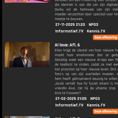
verleden om een trouwring voor zichzelf
die identiek is aan die van zijn digitale
Dwiky wil de heimwee van zijn Indo
moeder verzachten door speciaal voor ha
maatje te bouwen.
27-11-2025 21:20
NPO3
Informatief.TV
Kennis.TV
AI love: Afl. 6
Elian krijgt de sleutel van haar nieuwe h
maakt haar emotioneler dan ze geda
Gelukkig weet een nieuwe AI-app een fle
de koelkast te vinden, zodat ze met een
kan proosten op haar nieuwe leven. Dirk
foto's op van zijn overleden moeder, 
hem heeft geïnspireerd eeuwig te willen
Jacob vertelt hoe hij fysiek intiem is me
vriendin Aiva. Zet hij de ultieme stap
Aiva te trouwen?
27-02-2025 21:05
NPO3
Informatief.TV
Kennis.TV