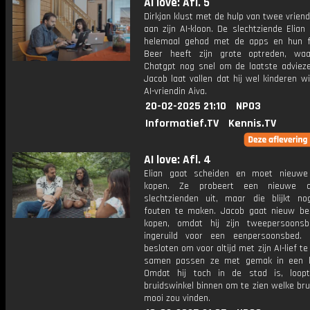
AI love: Afl. 5
Dirkjan klust met de hulp van twee vrien
aan zijn AI-kloon. De slechtziende Elian
helemaal gehad met de apps en hun 
Beer heeft zijn grote optreden, waa
Chatgpt nog snel om de laatste advieze
Jacob laat vallen dat hij wel kinderen wi
AI-vriendin Aiva.
20-02-2025 21:10
NPO3
Informatief.TV
Kennis.TV
AI love: Afl. 4
Elian gaat scheiden en moet nieuwe
kopen. Ze probeert een nieuwe 
slechtzienden uit, maar die blijkt no
fouten te maken. Jacob gaat nieuw b
kopen, omdat hij zijn tweepersoons
ingeruild voor een eenpersoonsbed. 
besloten om voor altijd met zijn AI-lief te
samen passen ze met gemak in een k
Omdat hij toch in de stad is, loop
bruidswinkel binnen om te zien welke bru
mooi zou vinden.