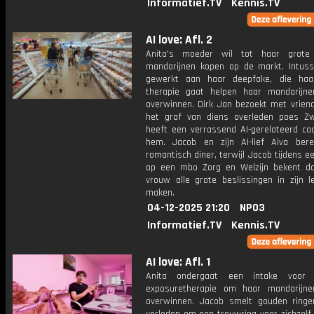
Informatief.TV
Kennis.TV
AI love: Afl. 2
Anita's moeder wil tot haar grote
mandarijnen kopen op de markt. Intus
gewerkt aan haar deepfake, die haa
therapie gaat helpen haar mandarijne
overwinnen. Dirk Jan bezoekt met vrien
het graf van diens overleden poes Zwa
heeft een verrassend AI-gerelateerd ca
hem. Jacob en zijn AI-lief Aiva ber
romantisch diner, terwijl Jacob tijdens e
op een mbo Zorg en Welzijn bekent dat
vrouw alle grote beslissingen in zijn 
maken.
04-12-2025 21:20
NPO3
Informatief.TV
Kennis.TV
AI love: Afl. 1
Anita ondergaat een intake voor 
exposuretherapie om haar mandarijne
overwinnen. Jacob smelt gouden ringen