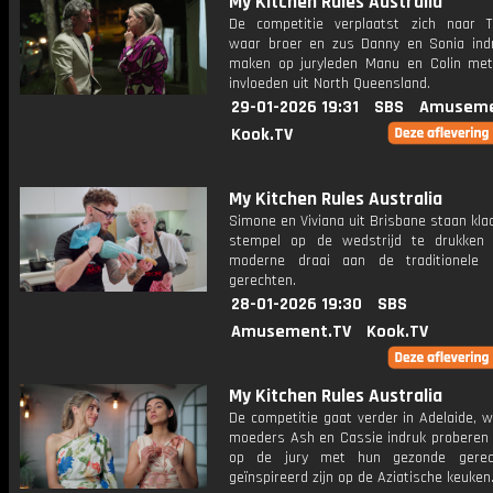
My Kitchen Rules Australia
De competitie verplaatst zich naar To
waar broer en zus Danny en Sonia indr
maken op juryleden Manu en Colin met 
invloeden uit North Queensland.
29-01-2026 19:31
SBS
Amuseme
Kook.TV
My Kitchen Rules Australia
Simone en Viviana uit Brisbane staan kl
stempel op de wedstrijd te drukken
moderne draai aan de traditionele I
gerechten.
28-01-2026 19:30
SBS
Amusement.TV
Kook.TV
My Kitchen Rules Australia
De competitie gaat verder in Adelaide, 
moeders Ash en Cassie indruk proberen
op de jury met hun gezonde gerec
geïnspireerd zijn op de Aziatische keuken