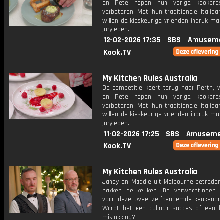
en Pete hopen hun vorige kookpres
verbeteren. Met hun traditionele Italia
willen de kieskeurige vrienden indruk m
juryleden.
12-02-2026 17:35
SBS
Amuseme
Kook.TV
My Kitchen Rules Australia
De competitie keert terug naar Perth, 
en Pete hopen hun vorige kookpres
verbeteren. Met hun traditionele Italia
willen de kieskeurige vrienden indruk m
juryleden.
11-02-2026 17:25
SBS
Amuseme
Kook.TV
My Kitchen Rules Australia
Janey en Maddie uit Melbourne betrede
hakken de keuken. De verwachtingen 
voor deze twee zelfbenoemde keukenpr
Wordt het een culinair succes of een ko
mislukking?