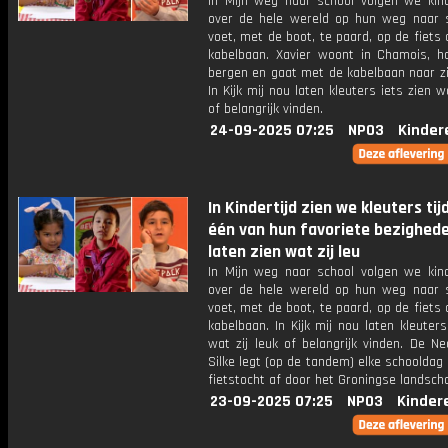
In Mijn weg naar school volgen we kin
over de hele wereld op hun weg naar s
voet, met de boot, te paard, op de fiets
kabelbaan. Xavier woont in Chamois, h
bergen en gaat met de kabelbaan naar zi
In Kijk mij nou laten kleuters iets zien wa
of belangrijk vinden.
24-09-2025 07:25
NPO3
Kinder
In Kindertijd zien we kleuters tij
één van hun favoriete bezighed
laten zien wat zij leu
In Mijn weg naar school volgen we kin
over de hele wereld op hun weg naar s
voet, met de boot, te paard, op de fiets
kabelbaan. In Kijk mij nou laten kleuters
wat zij leuk of belangrijk vinden. De N
Silke legt (op de tandem) elke schooldag 
fietstocht af door het Groningse landsch
23-09-2025 07:25
NPO3
Kinder