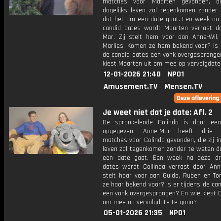
matches voor Maarten gevonden, di
dagelijks leven zal tegenkomen zonder
dat het om een date gaat. Een week na 
candid dates wordt Maarten verrast d
Mar. Zij stelt hem voor aan Anne-Wil,
Marlies. Komen ze hem bekend voor? Is e
de candid dates een vonk overgespronge
kiest Maarten uit om mee op vervolgdate
12-01-2026 21:40
NPO1
Amusement.TV
Mensen.TV
Je weet niet dat je date: Afl. 2
De sprankelende Colinda is door een
opgegeven. Anne-Mar heeft drie 
matches voor Colinda gevonden, die zij in
leven zal tegenkomen zonder te weten d
een date gaat. Een week na deze dr
dates wordt Collinda verrast door Anne
stelt haar voor aan Guido, Ruben en T
ze haar bekend voor? Is er tijdens de ca
een vonk overgesprongen? En wie kiest C
om mee op vervolgdate te gaan?
05-01-2026 21:35
NPO1