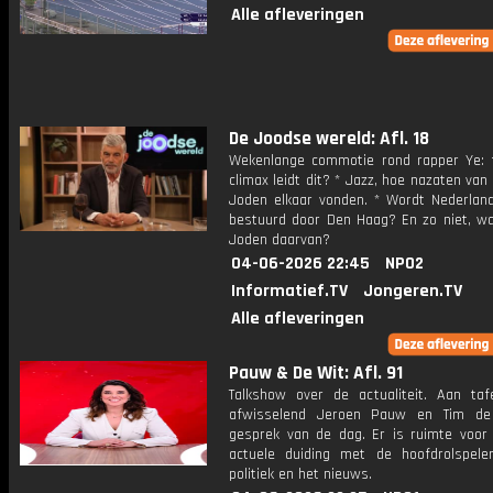
Alle afleveringen
De Joodse wereld: Afl. 18
Wekenlange commotie rond rapper Ye: 
climax leidt dit? * Jazz, hoe nazaten van
Joden elkaar vonden. * Wordt Nederlan
bestuurd door Den Haag? En zo niet, w
Joden daarvan?
04-06-2026 22:45
NPO2
Informatief.TV
Jongeren.TV
Alle afleveringen
Pauw & De Wit: Afl. 91
Talkshow over de actualiteit. Aan taf
afwisselend Jeroen Pauw en Tim de
gesprek van de dag. Er is ruimte voor
actuele duiding met de hoofdrolspele
politiek en het nieuws.