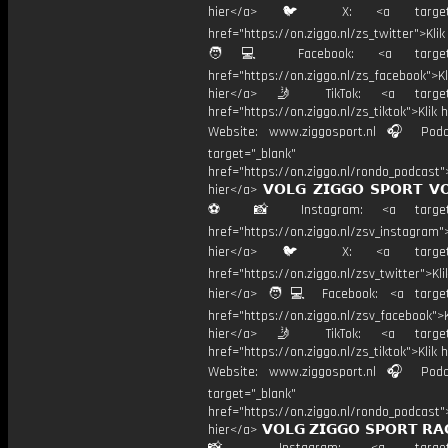
hier</a> 🐦 X: <a target="
href="https://on.ziggo.nl/zs_twitter">Kli
🧑💻 Facebook: <a target="
href="https://on.ziggo.nl/zs_facebook">Kl
hier</a> 🤳 TikTok: <a target=
href="https://on.ziggo.nl/zs_tiktok">Klik h
Website: www.ziggosport.nl 🎧 Podc
target="_blank"
href="https://on.ziggo.nl/rondo_podcast">
hier</a> 𝗩𝗢𝗟𝗚 𝗭𝗜𝗚𝗚𝗢 𝗦𝗣𝗢𝗥𝗧 𝗩
⚽️ 📸 Instagram: <a target="
href="https://on.ziggo.nl/zsv_instagram">
hier</a> 🐦 X: <a target="
href="https://on.ziggo.nl/zsv_twitter">Kli
hier</a> 🧑💻 Facebook: <a target=
href="https://on.ziggo.nl/zsv_facebook">K
hier</a> 🤳 TikTok: <a target=
href="https://on.ziggo.nl/zs_tiktok">Klik h
Website: www.ziggosport.nl 🎧 Podc
target="_blank"
href="https://on.ziggo.nl/rondo_podcast">
hier</a> 𝗩𝗢𝗟𝗚 𝗭𝗜𝗚𝗚𝗢 𝗦𝗣𝗢𝗥𝗧 𝗥𝗔