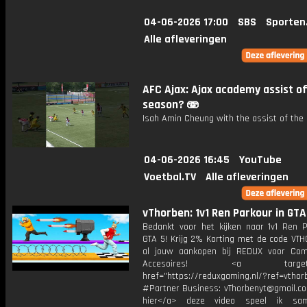
04-06-2026 17:00
SBS
Sporten
Alle afleveringen
AFC Ajax: Ajax academy assist of
season? 🫨
Isah Amin Cheung with the assist of the
04-06-2026 16:45
YouTube
Voetbal.TV
Alle afleveringen
vThorben: 1v1 Ren Parkour in GTA
Bedankt voor het kijken naar 1v1 Ren P
GTA 5! Krijg 2% Korting met de code VT
al jouw aankopen bij REDUX voor Co
Accesoires! <a target="_
href="https://reduxgaming.nl/?ref=vthor
#Partner Business: vThorbenyt@gmail.com
hier</a> deze video speel ik s