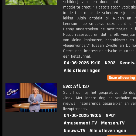
schilderij van een doodshoofd, allee
maatje te groot. * Hosta's staan vaak als
in de tuin maar de scheuten zijn ook 
lekker. Alain ontdekt bij Ruben en 
Leersum hoe smaakvol deze plant is. 
Henny onderzoeken de nestkastjes in 
Natuurreservaat en dat is elk voorjaar
van kleine koolmezen, boomklevers en
vliegenvanger.* Tussen Zwolle en Dalfse
Geert een impressionistische muurschil
een fietstunnel.
04-06-2026 19:10
NPO2
Kennis.
Alle afleveringen
Eva: Afl. 137
Schuif aan bij het gesprek van de da
Jinek. Met iedere dag de verhalen a
nieuws, inspirerende gesprekken en ve
liveoptredens.
04-06-2026 19:05
NPO1
Amusement.TV
Mensen.TV
Nieuws.TV
Alle afleveringen