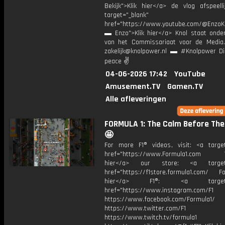
Bekijk">Klik hier</a> de vlog afspeelli
target="_blank"
href="https://www.youtube.com/@EnzoKn
▬ Enzo">Klik hier</a> Knol staat onder
van het Commissariaat voor de Media.
zakelijk@knolpower.nl ▬ #Knolpower Di
peace ✌
04-06-2026 17:42
YouTube
Amusement.TV
Gamen.TV
Alle afleveringen
FORMULA 1: The Calm Before Th
🤩
For more F1® videos, visit: <a target
href="https://www.Formula1.com Vis
hier</a> our store: <a target=
href="https://f1store.formula1.com/ Fol
hier</a> F1®: <a target="_
href="https://www.instagram.com/F1
https://www.facebook.com/Formula1/
https://www.twitter.com/F1
https://www.twitch.tv/formula1