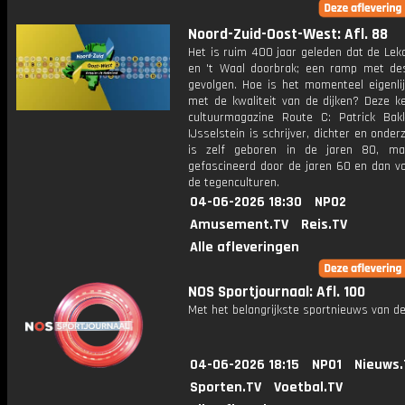
Noord-Zuid-Oost-West: Afl. 88
Het is ruim 400 jaar geleden dat de Lekdij
en 't Waal doorbrak; een ramp met de
gevolgen. Hoe is het momenteel eigenlij
met de kwaliteit van de dijken? Deze ke
cultuurmagazine Route C: Patrick Bak
IJsselstein is schrijver, dichter en onderz
is zelf geboren in de jaren 80, ma
gefascineerd door de jaren 60 en dan vo
de tegenculturen.
04-06-2026 18:30
NPO2
Amusement.TV
Reis.TV
Alle afleveringen
NOS Sportjournaal: Afl. 100
Met het belangrijkste sportnieuws van de
04-06-2026 18:15
NPO1
Nieuws.
Sporten.TV
Voetbal.TV