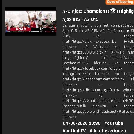
AFC Ajax: Champions! 🏆 | Highli
Ajax 015 - AZ O15
De samenvatting van het competitiedu
Ajax O15 en AZ O15. #ForTheFuture ►
NOW <a target="_b
href="http://ajax.ms/subscribe ►FOL
hier</a> US Website: <a target=
href="https://www.ajax.nl X:">Klik hi
target="_blank" href="https://x.co
Facebook:">Klik hier</a> <a target
href="http://facebook.com/afcajax
Instagram:">Klik hier</a> <a target
href="http://instagram.com/afcajax TikT
hier</a> <a target="_
href="http://tiktok.com/@afcajax WhatsA
hier</a> <a target="_
href="https://whatsapp.com/channel/
Threads:">Klik hier</a> <a target=
href="https://www.threads.net/@afcajax
hier</a>
04-06-2026 20:30
YouTube
Voetbal.TV
Alle afleveringen