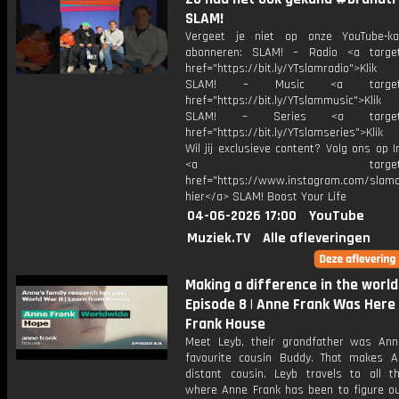
SLAM!
Vergeet je niet op onze YouTube-ka
abonneren: SLAM! – Radio <a target
href="https://bit.ly/YTslamradio">Klik
SLAM! – Music <a target="_
href="https://bit.ly/YTslammusic">Klik
SLAM! – Series <a target="
href="https://bit.ly/YTslamseries">Klik
Wil jij exclusieve content? Volg ons op 
<a target="_bl
href="https://www.instagram.com/slamoff
hier</a> SLAM! Boost Your Life
04-06-2026 17:00
YouTube
Muziek.TV
Alle afleveringen
Making a difference in the world 
Episode 8 | Anne Frank Was Here 
Frank House
Meet Leyb, their grandfather was Ann
favourite cousin Buddy. That makes A
distant cousin. Leyb travels to all t
where Anne Frank has been to figure ou