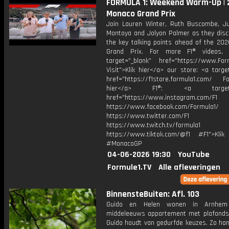
FORMULA 1: Weekend Warm-Up | 
Monaco Grand Prix
Join Lauren Winter, Ruth Buscombe, J
Montoya and Jolyon Palmer as they discu
the key talking points ahead of the 20
Grand Prix. For more F1® videos, v
target="_blank" href="https://www.For
Visit">Klik hier</a> our store: <a targe
href="https://f1store.formula1.com/ Fol
hier</a> F1®: <a target="_
href="https://www.instagram.com/F1
https://www.facebook.com/Formula1/
https://www.twitter.com/F1
https://www.twitch.tv/formula1
https://www.tiktok.com/@f1 #F1">Klik
#MonacoGP
04-06-2026 19:30
YouTube
Formule1.TV
Alle afleveringen
BinnensteBuiten: Afl. 103
Guido en Helen wonen in Arnhem
middeleeuws appartement met plafonds 
Guido houdt van gedurfde keuzes. Zo han