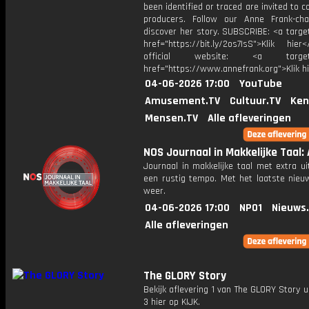
been identified or traced are invited to c
producers. Follow our Anne Frank-ch
discover her story. SUBSCRIBE: <a targe
href="https://bit.ly/2os7IsS">Klik hie
official website: <a target="
href="https://www.annefrank.org">Klik h
04-06-2026 17:00
YouTube
Amusement.TV
Cultuur.TV
Ken
Mensen.TV
Alle afleveringen
NOS Journaal in Makkelijke Taal: A
Journaal in makkelijke taal met extra ui
een rustig tempo. Met het laatste nieu
weer.
04-06-2026 17:00
NPO1
Nieuws
Alle afleveringen
The GLORY Story
Bekijk aflevering 1 van The GLORY Story u
3 hier op KIJK.