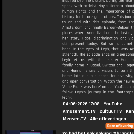
inspired by Anne's story. During the visit,
speak with activist Nayla Herrera about
human rights and the importance of p
history for future generations. This jou
to an end with this episode, from Fra
Amsterdam and finally Bergen-Belsen tr
places where Anne lived and the lasting
her story. Hate, discrimination and vio
still present today. But so is someth
hope. In the eyes of Leyb, that was An
strength. The episode ends on a persona
Leyb returns with their sister Hannah
family home in Basel, Switzerland. Toge
and Hannah share a vision: to turn the
home into a public space for diversity,
and open conversation. Watch the new e
'Anne Frank was here' on our YouTube ch
follow Leyb's journey in the footstep
Frank.
04-06-2026 17:08
YouTube
Amusement.TV
Cultuur.TV
Ken
Mensen.TV
Alle afleveringen
Zo had het ook gekund #brandtri