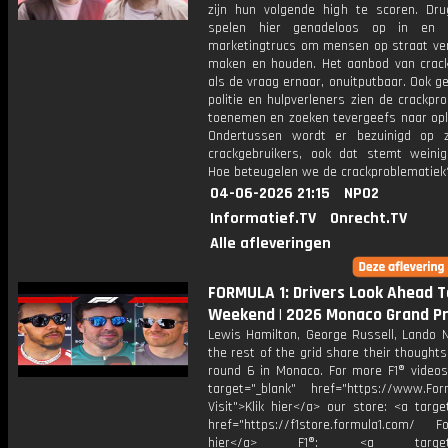
zijn hun volgende high te scoren. Dru
spelen hier genadeloos op in en g
marketingtrucs om mensen op straat ver
maken en houden. Het aanbod van crack l
als de vraag ernaar, onuitputbaar. Ook 
politie en hulpverleners zien de crackpr
toenemen en zoeken tevergeefs naar opl
Ondertussen wordt er bezuinigd op 
crackgebruikers, ook dat stemt weinig
Hoe beteugelen we de crackproblematiek
04-06-2026 21:15
NPO2
Informatief.TV
Onrecht.TV
Alle afleveringen
FORMULA 1: Drivers Look Ahead T
Weekend | 2026 Monaco Grand Pr
Lewis Hamilton, George Russell, Lando N
the rest of the grid share their thought
round 6 in Monaco. For more F1® videos,
target="_blank" href="https://www.For
Visit">Klik hier</a> our store: <a targe
href="https://f1store.formula1.com/ Fol
hier</a> F1®: <a target="_