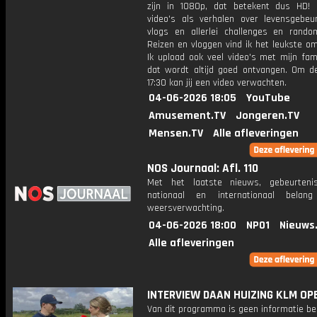
zijn in 1080p, dat betekent dus HD! 
video's als verhalen over levensgebeur
vlogs en allerlei challenges en rando
Reizen en vloggen vind ik het leukste o
Ik upload ook veel video's met mijn fam
dat wordt altijd goed ontvangen. Om 
17:30 kan jij een video verwachten.
04-06-2026 18:05
YouTube
Amusement.TV
Jongeren.TV
Mensen.TV
Alle afleveringen
NOS Journaal: Afl. 110
Met het laatste nieuws, gebeurteni
nationaal en internationaal bela
weersverwachting.
04-06-2026 18:00
NPO1
Nieuws
Alle afleveringen
INTERVIEW DAAN HUIZING KLM OP
Van dit programma is geen informatie be