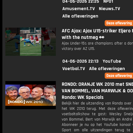
04-06-2026 22:25
NPO1
Amusement.TV
Nieuws.TV
Alle afleveringen
AFC Ajax: Ajax U15-striker Eljero 
with the nutmeg 👀
Ajax Under-15s are champions after a do
victory over AZ U15.
04-06-2026 22:13
YouTube
Voetbal.TV
Alle afleveringen
RONDO: ORANJE WK 2010 met SNE
VAN BOMMEL, VAN MARWIJK & OOI
Rondo: WK Specials
Bekijk hier de uitzending van Rondo over
het WK 2010 terug. Met deze afleverin
voetbaltalkshow te gast: Wesley Sneij
van Bommel, Bert van Marwijk en André 
Abonneer je nu op het YouTube kanaal 
Sport om alle uitzendingen terug te 