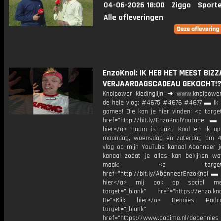
04-06-2026 18:00
Ziggo
Sport
Alle afleveringen
EnzoKnol: IK HEB HET MEEST BIZZ
VERJAARDAGSCADEAU GEKOCHT!
Knolpower kledinglijn ➜ www.knolpower.
de hele vlog: #4675 #4676 #4677 ▬ Ik 
games! Die kan je hier vinden: <a targe
href="http://bit.ly/EnzoKnolYoutube ▬ M
hier</a> naam is Enzo Knol en ik up
maandag, woensdag en zaterdag om 4
vlog op mijn YouTube kanaal Abonneer j
kanaal zodat je alles kan bekijken w
maak: <a target="_b
href="http://bit.ly/AbonneerEnzoKnol ▬ 
hier</a> mij ook op social me
target="_blank" href="https://enzo.kno
De">Klik hier</a> Bennies Podc
target="_blank"
href="https://www.podimo.nl/debennies