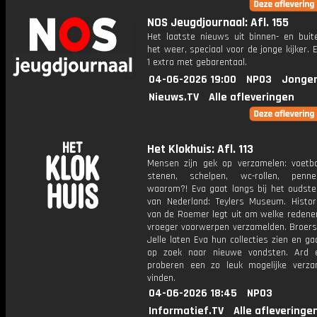
NOS Jeugdjournaal: Afl. 155
Het laatste nieuws uit binnen- en buit
het weer, speciaal voor de jonge kijker.
1 extra met gebarentaal.
04-06-2026 19:00
NPO3
Jonger
Nieuws.TV
Alle afleveringen
Het Klokhuis: Afl. 113
Mensen zijn gek op verzamelen: voetbal
stenen, schelpen, wc-rollen, penn
waarom?! Eva gaat langs bij het ouds
van Nederland: Teylers Museum. Histor
van de Roemer legt uit om welke reden
vroeger voorwerpen verzamelden. Broers
Jelle laten Eva hun collecties zien en 
op zoek naar nieuwe vondsten. Ard 
proberen een zo leuk mogelijke verza
vinden.
04-06-2026 18:45
NPO3
Informatief.TV
Alle afleveringe