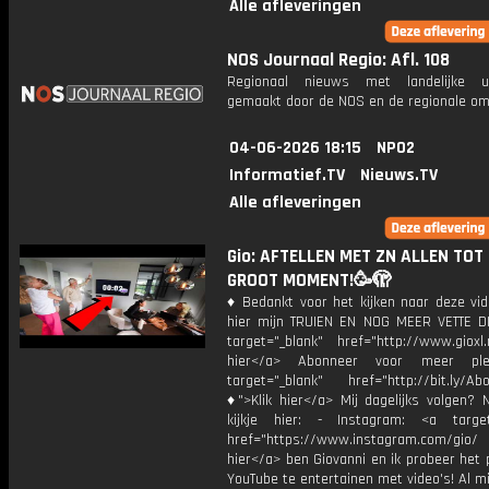
Alle afleveringen
NOS Journaal Regio: Afl. 108
Regionaal nieuws met landelijke uit
gemaakt door de NOS en de regionale om
04-06-2026 18:15
NPO2
Informatief.TV
Nieuws.TV
Alle afleveringen
Gio: AFTELLEN MET ZN ALLEN TOT
GROOT MOMENT!🥳🫣
♦ Bedankt voor het kijken naar deze vid
hier mijn TRUIEN EN NOG MEER VETTE D
target="_blank" href="http://www.gioxl.
hier</a> Abonneer voor meer ple
target="_blank" href="http://bit.ly/Ab
♦">Klik hier</a> Mij dagelijks volgen?
kijkje hier: - Instagram: <a target
href="https://www.instagram.com/gio/
hier</a> ben Giovanni en ik probeer het 
YouTube te entertainen met video's! Al mi