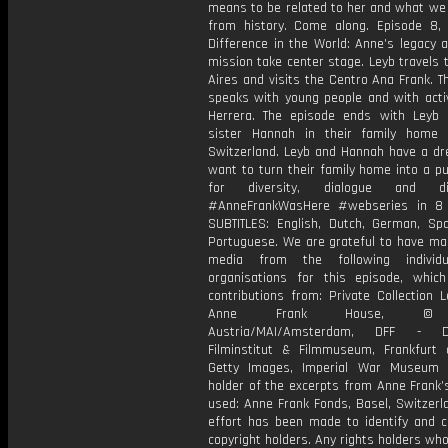
means to be related to her and what we 
from history. Come along. Episode 8,
Difference in the World: Anne’s legacy 
mission take center stage. Leyb travels
Aires and visits the Centro Ana Frank. T
speaks with young people and with activ
Herrera. The episode ends with Leyb 
sister Hannah in their family home 
Switzerland. Leyb and Hannah have a dr
want to turn their family home into a pu
for diversity, dialogue and dis
#AnneFrankWasHere #webseries in 8 
SUBTITLES: English, Dutch, German, Sp
Portuguese. We are grateful to have ma
media from the following individ
organisations for this episode, which
contributions from: Private Collection L
Anne Frank House, © 
Austria/MAI/Amsterdam, DFF - D
Filminstitut & Filmmuseum, Frankfurt
Getty Images, Imperial War Museum 
holder of the excerpts from Anne Frank’
used: Anne Frank Fonds, Basel, Switzerl
effort has been made to identify and co
copyright holders. Any rights holders wh