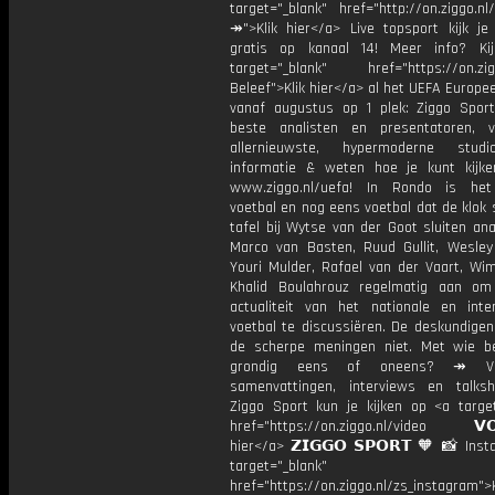
target="_blank" href="http://on.ziggo.n
↠">Klik hier</a> Live topsport kijk je 
gratis op kanaal 14! Meer info? Ki
target="_blank" href="https://on.zigg
Beleef">Klik hier</a> al het UEFA Europe
vanaf augustus op 1 plek: Ziggo Spor
beste analisten en presentatoren, 
allernieuwste, hypermoderne stud
informatie & weten hoe je kunt kijk
www.ziggo.nl/uefa! In Rondo is het
voetbal en nog eens voetbal dat de klok 
tafel bij Wytse van der Goot sluiten ana
Marco van Basten, Ruud Gullit, Wesley 
Youri Mulder, Rafael van der Vaart, Wim
Khalid Boulahrouz regelmatig aan o
actualiteit van het nationale en inter
voetbal te discussiëren. De deskundige
de scherpe meningen niet. Met wie be
grondig eens of oneens? ↠ Vo
samenvattingen, interviews en talk
Ziggo Sport kun je kijken op <a target
href="https://on.ziggo.nl/video 𝗩𝗢
hier</a> 𝗭𝗜𝗚𝗚𝗢 𝗦𝗣𝗢𝗥𝗧 🧡 📸 Ins
target="_blank"
href="https://on.ziggo.nl/zs_instagram">K