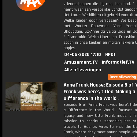
vriendschappen die hij met hen had. *
heeft weer een vorstelijke vondst gedaan
Het Loo. * We blikken uitgebreid vooruit 
Welke landen gaan verrassen? We besp
met Wouter Bouwman, Yordi Yamali
Ghouddani, Liz-Anne da Veiga Dias en Da
* Esmeralda Welch-Libert en Ernushka
staan in onze keuken en maken lekkere 
hapjes.
04-06-2026 17:10
NPO1
Amusement.TV
Informatief.TV
Alle afleveringen
Anne Frank House: Episode 8 of 
Frank was here', titled 'Making a
Difference in the World'.
Episode 8 of 'Anne Frank was here', titl
a Difference in the World', focuses 
legacy and how Otto Frank made it his
mission to continue spreading her st
travels to Buenos Aires to visit the C
Frank, where they meet young people who