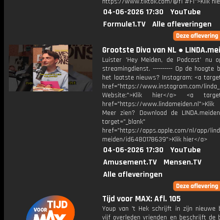
https://www.tiktok.com/@f1 #F1">Klik hi
04-06-2026 17:30
YouTube
Formule1.TV
Alle afleveringen
Grootste Diva van NL ● LINDA.me
Luister 'Hey Meiden, de Podcast' nu o
streamingdienst. ---------- Op de hoogte b
het laatste nieuws? Instagram: <a targe
href="https://www.instagram.com/linda
Website:">Klik hier</a> <a target=
href="https://www.lindameiden.nl">Klik
Meer zien? Download de LINDA.meide
target="_blank"
href="https://apps.apple.com/nl/app/lind
meiden/id6480178639">Klik hier</a>
04-06-2026 17:30
YouTube
Amusement.TV
Mensen.TV
Alle afleveringen
Tijd voor MAX: Afl. 105
Youp van 't Hek schrijft in zijn nieuwe
vijf overleden vrienden en beschrijft de 