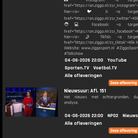
📸 Instagram: <a target="_
href="https://on.ziggo.nl/zsr_instagram">
hier</a> 🐦 X: <a target="
href="https://on.ziggo.nl/zsr_twitter">Kli
🧑💻 Facebook: <a target="
href="https://on.ziggo.nl/zsr_facebook">K
hier</a> 🤳 TikTok: <a target=
href="https://on.ziggo.nl/zs_tiktok">Klik h
Website: www.ziggosport.nl #ZiggoSpo
#Talkshow
04-06-2026 22:00
YouTube
Sporten.TV
Voetbal.TV
Alle afleveringen
Nieuwsuur: Afl. 151
Het nieuws met achtergronden, du
analyse.
04-06-2026 22:00
NPO2
Nieuws
Alle afleveringen