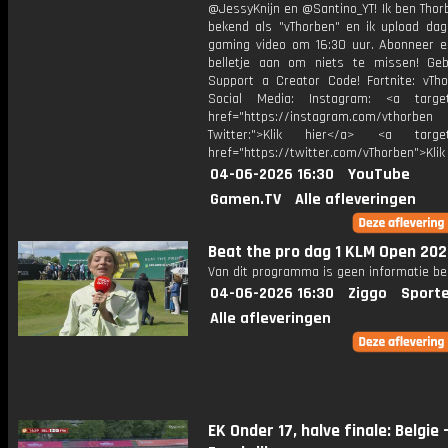
@JessyKnijn en @Santino_YT! Ik ben Thor
bekend als "vThorben" en ik upload dage
gaming video om 16:30 uur. Abonneer e
belletje aan om niets te missen! Geb
Support a Creator Code! Fortnite: vTho
Social Media: Instagram: <a target
href="https://instagram.com/vthorben
Twitter:">Klik hier</a> <a target=
href="https://twitter.com/vThorben">Klik
04-06-2026 16:30
YouTube
Gamen.TV
Alle afleveringen
Beat the pro dag 1 KLM Open 20
Van dit programma is geen informatie be
04-06-2026 16:30
Ziggo
Sport
Alle afleveringen
EK Onder 17, halve finale: Belgie 