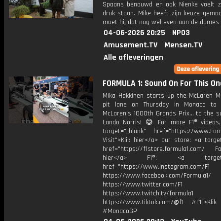
Spaans benauwd en ook Nienke voelt z
druk staan. Mike heeft zijn keuze gemaa
moet hij dat nog wel even aan de dames v
04-06-2026 20:25
NPO3
Amusement.TV
Mensen.TV
Alle afleveringen
FORMULA 1: Sound On For This On
Mika Hakkinen starts up the McLaren M
pit lane on Thursday in Monaco to 
McLaren's 1000th Grands Prix... to the s
Lando Norris! 😅 For more F1® videos, 
target="_blank" href="https://www.For
Visit">Klik hier</a> our store: <a targe
href="https://f1store.formula1.com/ Fol
hier</a> F1®: <a target="_
href="https://www.instagram.com/F1
https://www.facebook.com/Formula1/
https://www.twitter.com/F1
https://www.twitch.tv/formula1
https://www.tiktok.com/@f1 #F1">Klik
#MonacoGP