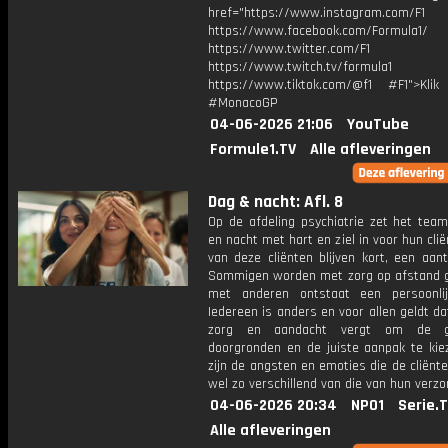
href="https://www.instagram.com/F1
https://www.facebook.com/Formula1/
https://www.twitter.com/F1
https://www.twitch.tv/formula1
https://www.tiktok.com/@f1 #F1">Klik
#MonacoGP
04-06-2026 21:06
YouTube
Formule1.TV
Alle afleveringen
Dag & nacht: Afl. 8
Op de afdeling psychiatrie zet het team
en nacht met hart en ziel in voor hun clië
van deze cliënten blijven kort, een aant
Sommigen worden met zorg op afstand 
met anderen ontstaat een persoonli
Iedereen is anders en voor allen geldt da
zorg en aandacht vergt om de g
doorgronden en de juiste aanpak te kie
zijn de angsten en emoties die de cliënt
wel zo verschillend van die van hun verz
04-06-2026 20:34
NPO1
Serie.
Alle afleveringen